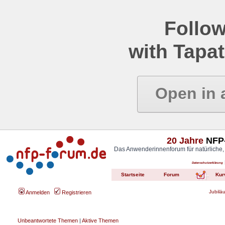
Follow
with Tapat
Open in 
20 Jahre
NFP-
Das Anwenderinnenforum für natürliche,
Datenschutzerklärung
Startseite
Forum
Kur
Jubilä
Anmelden
Registrieren
Unbeantwortete Themen
|
Aktive Themen