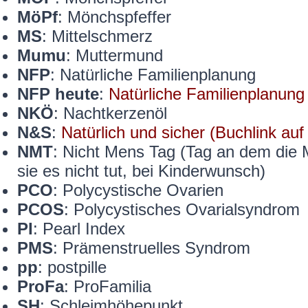
MöPf
: Mönchspfeffer
MS
: Mittelschmerz
Mumu
: Muttermund
NFP
: Natürliche Familienplanung
NFP heute
:
Natürliche Familienplanung
NKÖ
: Nachtkerzenöl
N&S
:
Natürlich und sicher (Buchlink au
NMT
: Nicht Mens Tag (Tag an dem die 
sie es nicht tut, bei Kinderwunsch)
PCO
: Polycystische Ovarien
PCOS
: Polycystisches Ovarialsyndrom
PI
: Pearl Index
PMS
: Prämenstruelles Syndrom
pp
: postpille
ProFa
: ProFamilia
SH
: Schleimhöhepunkt