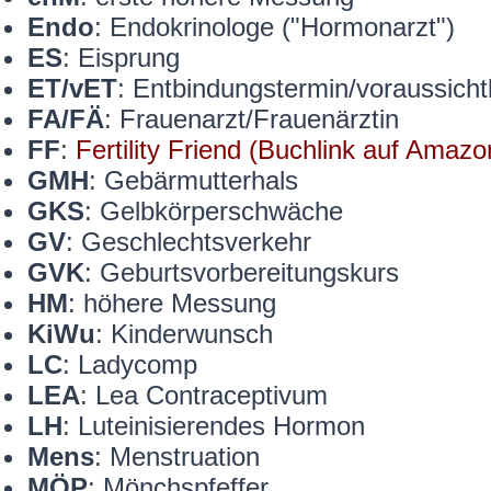
Endo
: Endokrinologe ("Hormonarzt")
ES
: Eisprung
ET/vET
: Entbindungstermin/voraussicht
FA/FÄ
: Frauenarzt/Frauenärztin
FF
:
Fertility Friend (Buchlink auf Amazo
GMH
: Gebärmutterhals
GKS
: Gelbkörperschwäche
GV
: Geschlechtsverkehr
GVK
: Geburtsvorbereitungskurs
HM
: höhere Messung
KiWu
: Kinderwunsch
LC
: Ladycomp
LEA
: Lea Contraceptivum
LH
: Luteinisierendes Hormon
Mens
: Menstruation
MÖP
: Mönchspfeffer