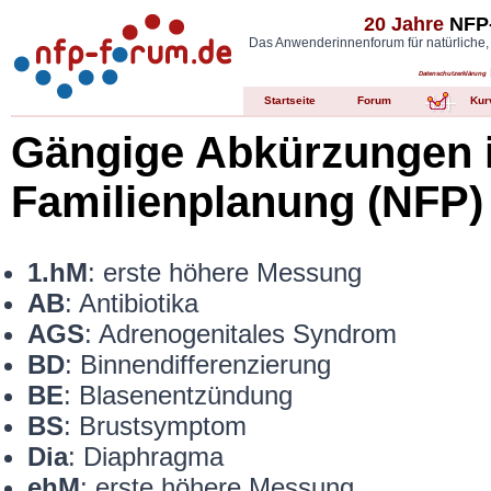
20 Jahre
NFP-
Das Anwenderinnenforum für natürliche,
Datenschutzerklärung
Startseite
Forum
Kur
Gängige Abkürzungen i
Familienplanung (NFP)
1.hM
: erste höhere Messung
AB
: Antibiotika
AGS
: Adrenogenitales Syndrom
BD
: Binnendifferenzierung
BE
: Blasenentzündung
BS
: Brustsymptom
Dia
: Diaphragma
ehM
: erste höhere Messung