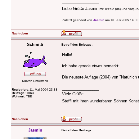
_________________
Liebe Grüße Jasmin
mit Teenie (06) und Vorpuber
Zuletzt geändert von
Jasmin
am 16. Juli 2005 14:00
Nach oben
Schmitti
Betreff des Beitrags:
Hallo!
ich habe gerade etwas bemerkt:
Die neueste Auflage (2004) von "Natürlich 
Kurven-Entwirrerin
_________________
Registriert:
11. Mai 2004 23:33
Beiträge:
1063
Viele Grüße
Wohnort:
TBB
Steffi mit ihren wunderbaren Söhnen Konst
Nach oben
Jasmin
Betreff des Beitrags: