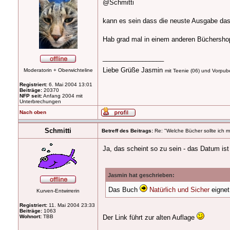
@Schmitti
kann es sein dass die neuste Ausgabe das 
Hab grad mal in einem anderen Büchershop
_________________
Liebe Grüße Jasmin
Moderatorin + Oberwichteline
mit Teenie (06) und Vorpuber
Registriert:
6. Mai 2004 13:01
Beiträge:
20370
NFP seit:
Anfang 2004 mit
Unterbrechungen
Nach oben
Schmitti
Betreff des Beitrags:
Re: "Welche Bücher sollte ich m
Ja, das scheint so zu sein - das Datum is
Jasmin hat geschrieben:
Das Buch
Natürlich und Sicher
eignet
Kurven-Entwirrerin
Registriert:
11. Mai 2004 23:33
Beiträge:
1063
Wohnort:
TBB
Der Link führt zur alten Auflage