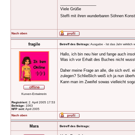
_________________
Viele Grüße
Steffi mit ihren wunderbaren Söhnen Konst
Nach oben
fragile
Betreff des Beitrags:
Ausgabe - Ist das Jahr wirklich 
Hallo, ich bin neu hier und fange auch in
Was ich vor Erhalt des Buches nicht wusst
Daher meine Frage an alle, die sich evtl.
zulegen? Schließlich weiß ich ja nun überh
Kann man im Zweifel sowas vielleicht soga
Kurven-Entwirrerin
Registriert:
2. April 2005 17:53
Beiträge:
1063
NFP seit:
April 2005
Nach oben
Mara
Betreff des Beitrags: