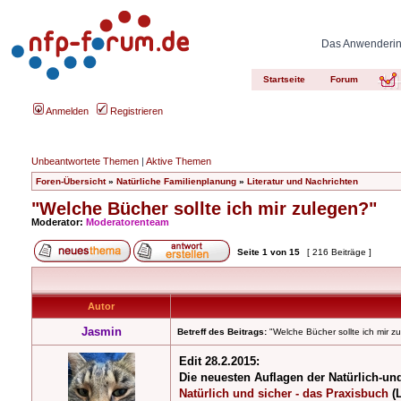
Das Anwenderinn
Startseite
Forum
Anmelden
Registrieren
Unbeantwortete Themen
|
Aktive Themen
Foren-Übersicht
»
Natürliche Familienplanung
»
Literatur und Nachrichten
"Welche Bücher sollte ich mir zulegen?"
Moderator:
Moderatorenteam
Seite
1
von
15
[ 216 Beiträge ]
Autor
Jasmin
Betreff des Beitrags:
"Welche Bücher sollte ich mir z
Edit 28.2.2015:
Die neuesten Auflagen der Natürlich-und
Natürlich und sicher - das Praxisbuch
(L