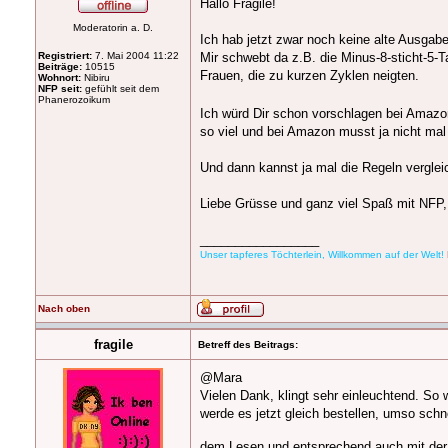
Hallo Fragile!
Moderatorin a. D.
Ich hab jetzt zwar noch keine alte Ausgab
Registriert:
7. Mai 2004 11:22
Mir schwebt da z.B. die Minus-8-sticht-5-
Beiträge:
10515
Frauen, die zu kurzen Zyklen neigten.
Wohnort:
Nibiru
NFP seit:
gefühlt seit dem
Phanerozoikum
Ich würd Dir schon vorschlagen bei Amazon
so viel und bei Amazon musst ja nicht ma
Und dann kannst ja mal die Regeln verglei
Liebe Grüsse und ganz viel Spaß mit NFP,
_________________
Unser tapferes Töchterlein, Willkommen auf der Welt!
Nach oben
fragile
Betreff des Beitrags:
@Mara
Vielen Dank, klingt sehr einleuchtend. So
werde es jetzt gleich bestellen, umso schn
dem Lesen und entsprechend auch mit de