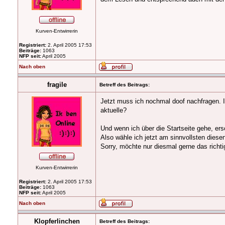
Kurven-Entwirrerin
Registriert:
2. April 2005 17:53
Beiträge:
1063
NFP seit:
April 2005
Nach oben
fragile
Betreff des Beitrags:
Jetzt muss ich nochmal doof nachfragen. I
aktuelle?
Und wenn ich über die Startseite gehe, ers
Also wähle ich jetzt am sinnvollsten diese
Sorry, möchte nur diesmal gerne das richt
Kurven-Entwirrerin
Registriert:
2. April 2005 17:53
Beiträge:
1063
NFP seit:
April 2005
Nach oben
Klopferlinchen
Betreff des Beitrags: