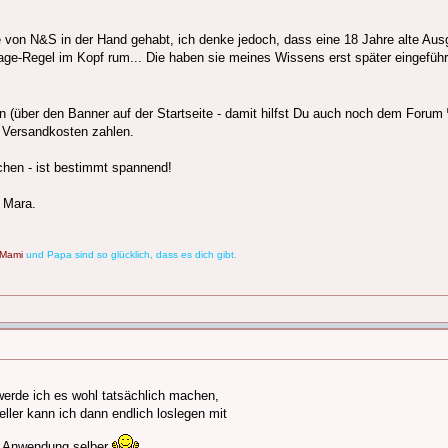
e von N&S in der Hand gehabt, ich denke jedoch, dass eine 18 Jahre alte Ausg
Tage-Regel im Kopf rum... Die haben sie meines Wissens erst später eingeführ
 (über den Banner auf der Startseite - damit hilfst Du auch noch dem Forum
l Versandkosten zahlen.
chen - ist bestimmt spannend!
 Mara.
Mami
und Papa sind so glücklich, dass es dich gibt.
 werde ich es wohl tatsächlich machen,
eller kann ich dann endlich loslegen mit
r Anwendung selber