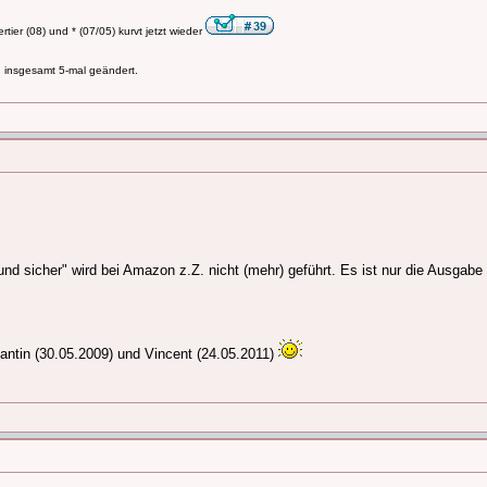
tier (08) und * (07/05) kurvt jetzt wieder
, insgesamt 5-mal geändert.
und sicher" wird bei Amazon z.Z. nicht (mehr) geführt. Es ist nur die Ausgabe 
antin (30.05.2009) und Vincent (24.05.2011)