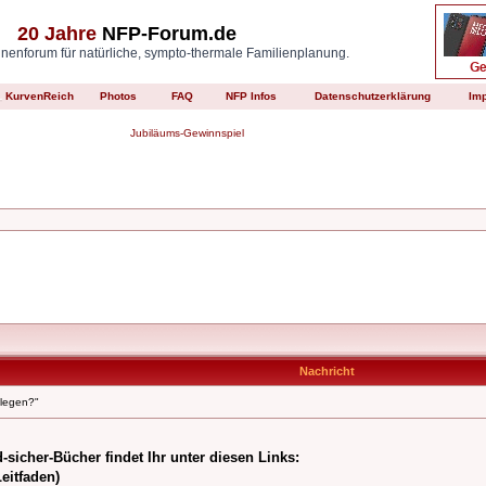
20 Jahre
NFP-Forum.de
enforum für natürliche, sympto-thermale Familienplanung.
KurvenReich
Photos
FAQ
NFP Infos
Datenschutzerklärung
Im
Jubiläums-Gewinnspiel
Nachricht
ulegen?"
-sicher-Bücher findet Ihr unter diesen Links:
eitfaden)