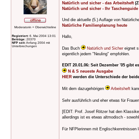
Natürlich und sicher - das Arbeitsheft
(Z
Natürlich und sicher - Ihr Taschenguide
Und die aktuelle (5.) Auflage von Natürlic
Natürliche Familienplanung heute
Moderatorin + Oberwichteline
Registriert:
6. Mai 2004 13:01
Hallo,
Beiträge:
20370
NFP seit:
Anfang 2004 mit
Unterbrechungen
Das Buch
Natürlich und Sicher
eignet s
eigentlich jedem "Neuling" empfohlen.
EDIT 20.01.06: Seit Dezember '05 gibt e
N & S neueste Ausgabe
HIER
werden die Unterschiede der beide
Mit dem dazugehörigen
Arbeitsheft
kann
Sehr ausführlich und eher etwas für Frau
[EDIT: Prof. Josef Rötzer hat den Klassik
allerdings ist es etwas altmodisch - sowoh
Für NFPlerinnen mit Englischkenntnissen 