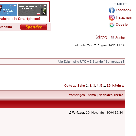
!!! NEU !!!
Facebook
Instagram
Google
pressum
FAQ
Suche
Aktuelle Zeit: 7. August 2026 21:16
Alle Zeiten sind UTC + 1 Stunde [ Sommerzeit ]
Gehe zu Seite
1
,
2
,
3
,
4
,
5
...
15
Nächste
Vorheriges Thema
|
Nächstes Thema
Verfasst:
20. November 2004 19:34