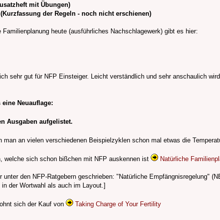
usatzheft mit Übungen)
(Kurzfassung der Regeln - noch nicht erschienen)
he Familienplanung heute (ausführliches Nachschlagewerk) gibt es hier:
ich sehr gut für NFP Einsteiger. Leicht verständlich und sehr anschaulich wi
s eine Neuauflage:
n Ausgaben aufgelistet.
 man an vielen verschiedenen Beispielzyklen schon mal etwas die Temperat
en, welche sich schon bißchen mit NFP auskennen ist
Natürliche Familienp
er unter den NFP-Ratgebern geschrieben: "Natürliche Empfängnisregelung" (N
l in der Wortwahl als auch im Layout.]
lohnt sich der Kauf von
Taking Charge of Your Fertility