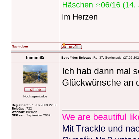
Häschen ⭐️06/16 (14
im Herzen
Nach oben
Inimini85
Betreff des Beitrags:
Re: 37. Gewinnspiel (27.02.2024
Ich hab dann mal s
Glückwünsche an d
Hochlagenjunkie
_______________
Registriert:
27. Juli 2009 22:08
Beiträge:
722
Wohnort:
Bremen
We are beautiful li
NFP seit:
September 2009
Mit Trackle und nac