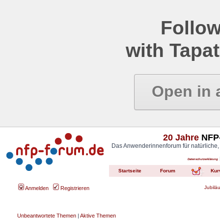
Follow
with Tapat
Open in 
20 Jahre
NFP-
Das Anwenderinnenforum für natürliche,
Datenschutzerklärung
Startseite
Forum
Kur
Jubilä
Anmelden
Registrieren
Unbeantwortete Themen
|
Aktive Themen