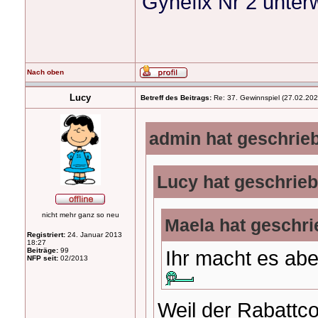
Gynefix Nr 2 unte
Nach oben
Lucy
Betreff des Beitrags:
Re: 37. Gewinnspiel (27.02.2024
admin hat geschrie
Lucy hat geschrieb
nicht mehr ganz so neu
Maela hat geschri
Registriert:
24. Januar 2013
18:27
Beiträge:
99
Ihr macht es ab
NFP seit:
02/2013
Weil der Rabattco