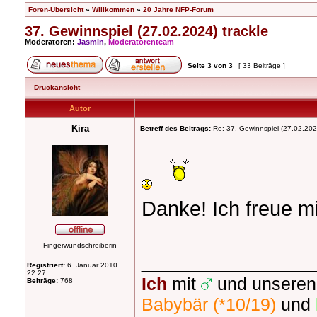
Foren-Übersicht
»
Willkommen
»
20 Jahre NFP-Forum
37. Gewinnspiel (27.02.2024) trackle
Moderatoren:
Jasmin
,
Moderatorenteam
Seite
3
von
3
[ 33 Beiträge ]
Druckansicht
Autor
Kira
Betreff des Beitrags:
Re: 37. Gewinnspiel (27.02.2024
Danke! Ich freue m
Fingerwundschreiberin
_______________
Registriert:
6. Januar 2010
22:27
Ich
mit
und unseren
Beiträge:
768
Babybär (*10/19)
und