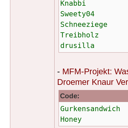
Knabbi
Sweety04
Schneeziege
Treibholz
drusilla
-
MFM-Projekt: Was
Droemer Knaur Ver
Code:
Gurkensandwich
Honey