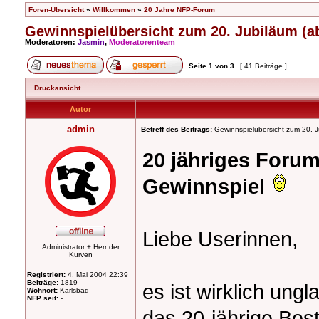
Foren-Übersicht
»
Willkommen
»
20 Jahre NFP-Forum
Gewinnspielübersicht zum 20. Jubiläum (ab
Moderatoren:
Jasmin
,
Moderatorenteam
Seite
1
von
3
[ 41 Beiträge ]
Druckansicht
Autor
admin
Betreff des Beitrags:
Gewinnspielübersicht zum 20. J
20 jähriges Foru
Gewinnspiel
Liebe Userinnen,
Administrator + Herr der
Kurven
Registriert:
4. Mai 2004 22:39
Beiträge:
1819
es ist wirklich ungl
Wohnort:
Karlsbad
NFP seit:
-
das 20-jährige Be