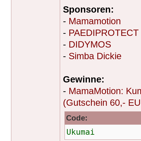
Sponsoren:
-
Mamamotion
-
PAEDIPROTECT
-
DIDYMOS
-
Simba Dickie
Gewinne:
-
MamaMotion: Kumj
(Gutschein 60,- E
Code:
Ukumai