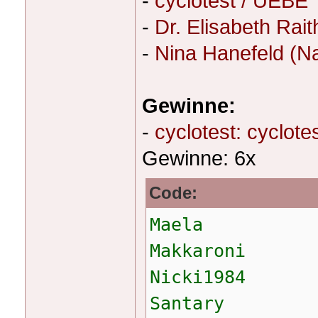
-
cyclotest / UEBE
-
Dr. Elisabeth Rai
-
Nina Hanefeld (Nat
Gewinne:
-
cyclotest: cyclot
Gewinne: 6x
Code:
Maela
Makkaroni
Nicki1984
Santary