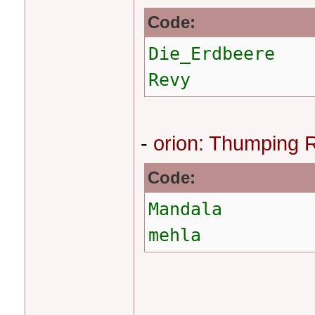
Code:
Die_Erdbeere
Revy
-
orion: Thumping R
Code:
Mandala
mehla