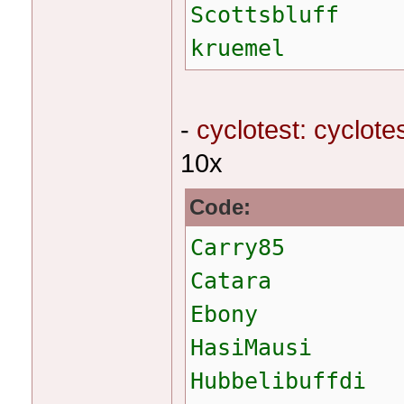
Scottsbluff
kruemel
-
cyclotest: cyclote
10x
Code:
Carry85
Catara
Ebony
HasiMausi
Hubbelibuffdi