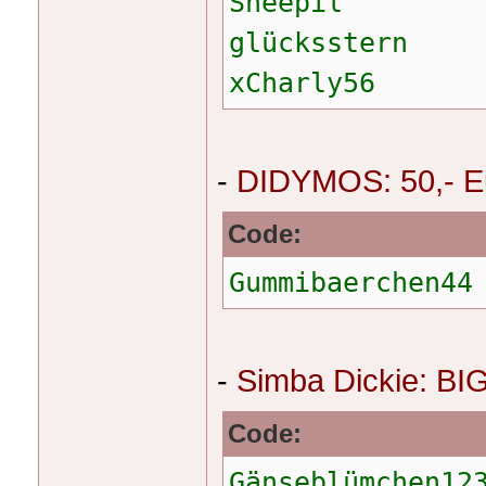
Sheepil
glücksstern
xCharly56
-
DIDYMOS: 50,- Eu
Code:
Gummibaerchen44
-
Simba Dickie: BI
Code:
Gänseblümchen12