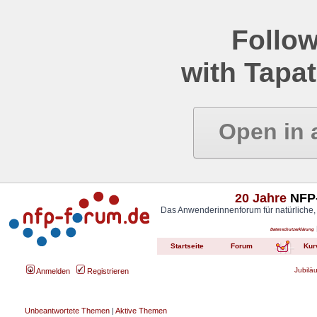
Follow
with Tapat
Open in 
20 Jahre
NFP-
Das Anwenderinnenforum für natürliche,
Datenschutzerklärung
Startseite
Forum
Kur
Jubilä
Anmelden
Registrieren
Unbeantwortete Themen
|
Aktive Themen