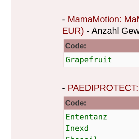
-
MamaMotion: MaMo
EUR)
- Anzahl Gew
Code:
Grapefruit
-
PAEDIPROTECT: H
Code:
Ententanz
Inexd