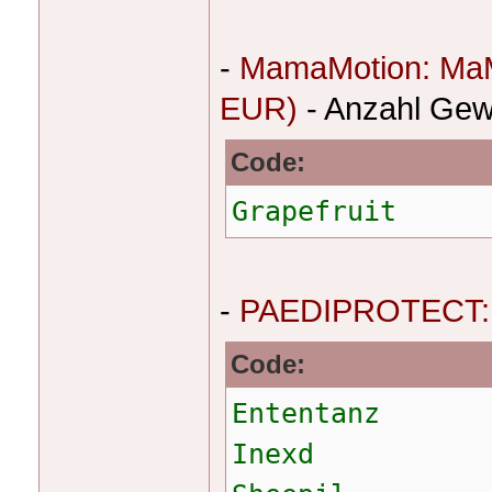
-
MamaMotion: MaMo
EUR)
- Anzahl Gew
Code:
Grapefruit
-
PAEDIPROTECT: H
Code:
Ententanz
Inexd