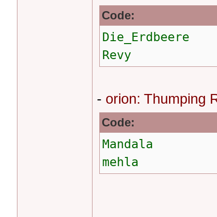
Code:
Die_Erdbeere
Revy
-
orion: Thumping R
Code:
Mandala
mehla