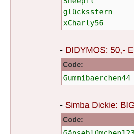
Sheepil
glücksstern
xCharly56
-
DIDYMOS: 50,- Eu
Code:
Gummibaerchen44
-
Simba Dickie: BI
Code:
Gänseblümchen12