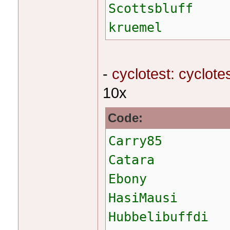
Scottsbluff
kruemel
-
cyclotest: cyclote
10x
Code:
Carry85
Catara
Ebony
HasiMausi
Hubbelibuffdi