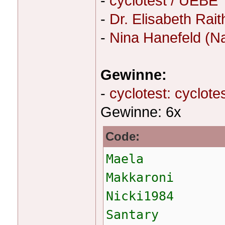
-
cyclotest / UEBE
-
Dr. Elisabeth Rai
-
Nina Hanefeld (Nat
Gewinne:
-
cyclotest: cyclot
Gewinne: 6x
Code:
Maela
Makkaroni
Nicki1984
Santary