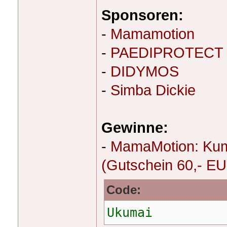
Sponsoren:
-
Mamamotion
-
PAEDIPROTECT
-
DIDYMOS
-
Simba Dickie
Gewinne:
-
MamaMotion: Kumj
(Gutschein 60,- E
Code:
Ukumai