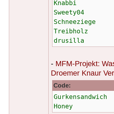
Knabbi
Sweety04
Schneeziege
Treibholz
drusilla
-
MFM-Projekt: Was
Droemer Knaur Ver
Code:
Gurkensandwich
Honey