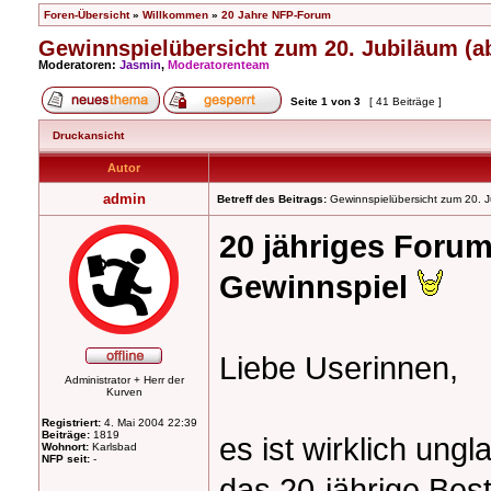
Foren-Übersicht
»
Willkommen
»
20 Jahre NFP-Forum
Gewinnspielübersicht zum 20. Jubiläum (ab
Moderatoren:
Jasmin
,
Moderatorenteam
Seite
1
von
3
[ 41 Beiträge ]
Druckansicht
Autor
admin
Betreff des Beitrags:
Gewinnspielübersicht zum 20. J
20 jähriges Foru
Gewinnspiel
Liebe Userinnen,
Administrator + Herr der
Kurven
Registriert:
4. Mai 2004 22:39
Beiträge:
1819
es ist wirklich ungl
Wohnort:
Karlsbad
NFP seit:
-
das 20-jährige Be