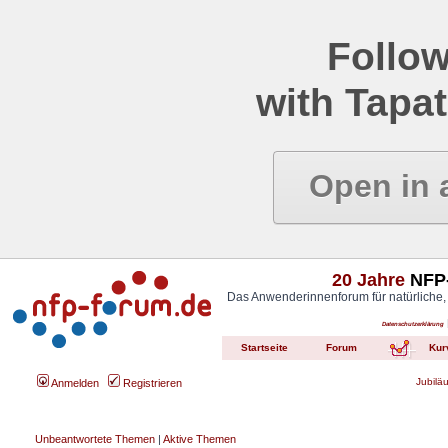
Follow
with Tapat
Open in 
20 Jahre
NFP-
Das Anwenderinnenforum für natürliche,
Datenschutzerklärung
Startseite
Forum
Kur
Jubilä
Anmelden
Registrieren
Unbeantwortete Themen
|
Aktive Themen