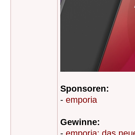
Sponsoren:
-
emporia
Gewinne:
-
emporia: das ne