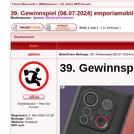
Foren-Übersicht
»
Willkommen
»
20 Jahre NFP-Forum
39. Gewinnspiel (06.07.2024) emporiamobi
Moderatoren:
Jasmin
,
Moderatorenteam
Seite
1
von
1
[ 12 Beiträge ]
Druckansicht
Autor
admin
Betreff des Beitrags:
39. Gewinnspiel (06.07.2024) 
39. Gewinnsp
Administrator + Herr der
Kurven
Registriert:
4. Mai 2004 22:39
Beiträge:
1819
Wohnort:
Karlsbad
NFP seit:
-