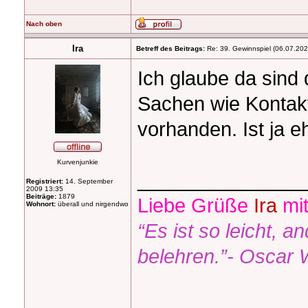
Nach oben
Ira
Betreff des Beitrags:
Re: 39. Gewinnspiel (06.07.20
Ich glaube da sind 
Sachen wie Kontakt
vorhanden. Ist ja e
Kurvenjunkie
_______________
Registriert:
14. September
2009 13:35
Beiträge:
1879
Liebe Grüße
Ira
mit
Wohnort:
überall und nirgendwo
“Es ist so leicht, a
belehren.”- Oscar 