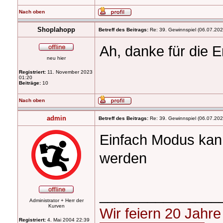
Nach oben
Shoplahopp
Betreff des Beitrags:
Re: 39. Gewinnspiel (06.07.20
Ah, danke für die E
neu hier
Registriert:
11. November 2023
01:20
Beiträge:
10
Nach oben
admin
Betreff des Beitrags:
Re: 39. Gewinnspiel (06.07.20
Einfach Modus kann
werden
_______________
Administrator + Herr der
Kurven
Wir feiern 20 Jahr
Registriert:
4. Mai 2004 22:39