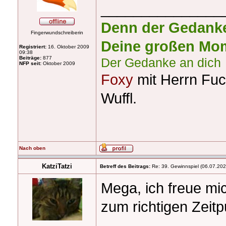
_______________
Denn der Gedanke 
Fingerwundschreiberin
Deine großen Mom
Registriert:
16. Oktober 2009
09:38
Beiträge:
877
Der Gedanke an dich
NFP seit:
Oktober 2009
Foxy
mit Herrn Fuc
Wuffl.
Nach oben
KatziTatzi
Betreff des Beitrags:
Re: 39. Gewinnspiel (06.07.20
Mega, ich freue mi
zum richtigen Zeit