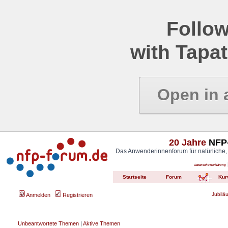
Follow
with Tapat
Open in 
20 Jahre
NFP-
Das Anwenderinnenforum für natürliche,
Datenschutzerklärung
Startseite
Forum
Kur
Jubilä
Anmelden
Registrieren
Unbeantwortete Themen
|
Aktive Themen