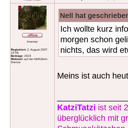
Nell hat geschriebe
Ich wollte kurz in
morgen schon geli
Inventar
nichts, das wird 
Registriert:
2. August 2007
15:59
Beiträge:
2023
Wohnort:
auf der Alt/Kölsch-
Grenze
Meins ist auch h
_______________
KatziTatzi
ist seit 
überglücklich mit 