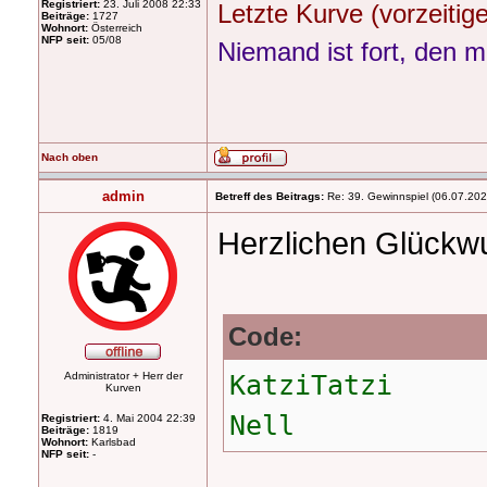
Registriert:
23. Juli 2008 22:33
Letzte Kurve (vorzeiti
Beiträge:
1727
Wohnort:
Österreich
NFP seit:
05/08
Niemand ist fort, den m
Nach oben
admin
Betreff des Beitrags:
Re: 39. Gewinnspiel (06.07.20
Herzlichen Glückw
Code:
Administrator + Herr der
KatziTatzi
Kurven
Nell
Registriert:
4. Mai 2004 22:39
Beiträge:
1819
Wohnort:
Karlsbad
NFP seit:
-