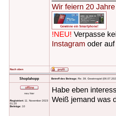
Wir feiern 20 Jahr
!NEU!
Verpasse ke
Instagram
oder au
Nach oben
Shoplahopp
Betreff des Beitrags:
Re: 39. Gewinnspiel (06.07.20
Habe eben interess
neu hier
Weiß jemand was de
Registriert:
11. November 2023
01:20
Beiträge:
10