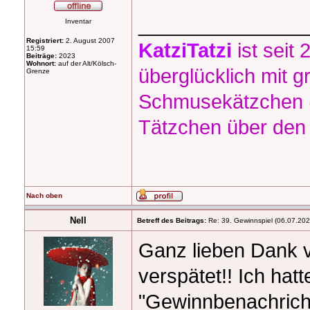
_______________
Inventar
Registriert:
2. August 2007
KatziTatzi
ist seit 
15:59
Beiträge:
2023
Wohnort:
auf der Alt/Kölsch-
überglücklich mit 
Grenze
Schmusekätzchen (
Tätzchen über den
Nach oben
Nell
Betreff des Beitrags:
Re: 39. Gewinnspiel (06.07.20
Ganz lieben Dank v
verspätet!! Ich hatt
"Gewinnbenachricht