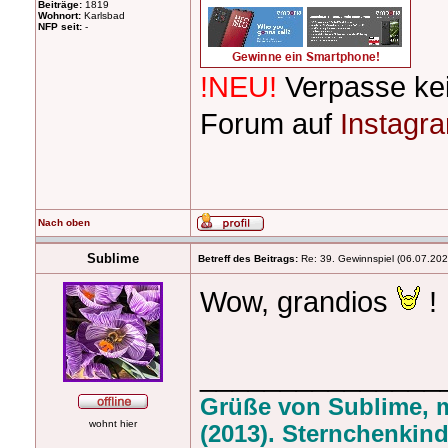
Beiträge:
1819
Wohnort:
Karlsbad
NFP seit:
-
!NEU!
Verpasse ke
Forum auf
Instagr
Nach oben
Sublime
Betreff des Beitrags:
Re: 39. Gewinnspiel (06.07.20
Wow, grandios
!
_______________
Grüße von Sublime, 
wohnt hier
(2013). Sternchenkind