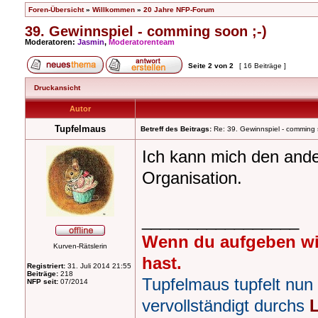
Foren-Übersicht
»
Willkommen
»
20 Jahre NFP-Forum
39. Gewinnspiel - comming soon ;-)
Moderatoren:
Jasmin
,
Moderatorenteam
Seite
2
von
2
[ 16 Beiträge ]
Druckansicht
Autor
Tupfelmaus
Betreff des Beitrags:
Re: 39. Gewinnspiel - comming 
Ich kann mich den ander
Organisation.
_________________
Wenn du aufgeben wi
Kurven-Rätslerin
hast.
Registriert:
31. Juli 2014 21:55
Beiträge:
218
Tupfelmaus tupfelt nun
NFP seit:
07/2014
vervollständigt durchs