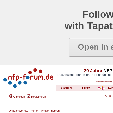
Follow
with Tapat
Open in 
20 Jahre
NFP-
Das Anwenderinnenforum für natürliche,
Datenschutzerklärung
Startseite
Forum
Kur
Jubilä
Anmelden
Registrieren
Unbeantwortete Themen
|
Aktive Themen