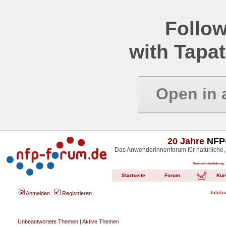
Follow
with Tapat
Open in 
20 Jahre
NFP-
Das Anwenderinnenforum für natürliche,
Datenschutzerklärung
Startseite
Forum
Kur
Jubilä
Anmelden
Registrieren
Unbeantwortete Themen
|
Aktive Themen