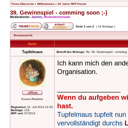
Foren-Übersicht
»
Willkommen
»
20 Jahre NFP-Forum
39. Gewinnspiel - comming soon ;-)
Moderatoren:
Jasmin
,
Moderatorenteam
Seite
2
von
2
[ 16 Beiträge ]
Druckansicht
Autor
Tupfelmaus
Betreff des Beitrags:
Re: 39. Gewinnspiel - comming 
Ich kann mich den ander
Organisation.
_________________
Wenn du aufgeben wi
Kurven-Rätslerin
hast.
Registriert:
31. Juli 2014 21:55
Beiträge:
218
Tupfelmaus tupfelt nun
NFP seit:
07/2014
vervollständigt durchs