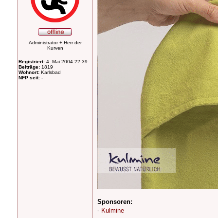
Administrator + Herr der
Kurven
Registriert:
4. Mai 2004 22:39
Beiträge:
1819
Wohnort:
Karlsbad
NFP seit:
-
Sponsoren:
-
Kulmine