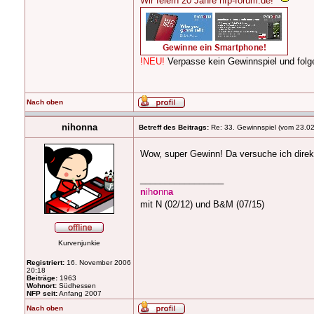
Wir feiern 20 Jahre nfp-forum.de!
!NEU!
Verpasse kein Gewinnspiel und fo
Nach oben
nihonna
Betreff des Beitrags:
Re: 33. Gewinnspiel (vom 23.0
Wow, super Gewinn! Da versuche ich dire
_________________
n
ih
o
nn
a
mit N (02/12) und B&M (07/15)
Kurvenjunkie
Registriert:
16. November 2006
20:18
Beiträge:
1963
Wohnort:
Südhessen
NFP seit:
Anfang 2007
Nach oben