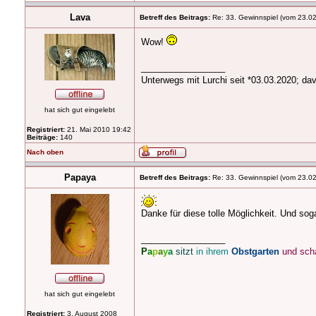
Lava
Betreff des Beitrags:
Re: 33. Gewinnspiel (vom 23.0
Wow!
_________________
Unterwegs mit Lurchi seit *03.03.2020; da
hat sich gut eingelebt
Registriert:
21. Mai 2010 19:42
Beiträge:
140
Nach oben
Papaya
Betreff des Beitrags:
Re: 33. Gewinnspiel (vom 23.0
Danke für diese tolle Möglichkeit. Und s
_________________
P
a
p
a
y
a
sitzt
in ihrem
Obstgarten
und sch
hat sich gut eingelebt
Registriert:
3. August 2008