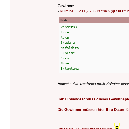
Gewinne:
-
Kulmine: 1 x 60,- € Gutschein (gilt nur fü
Code:
wonder83
Enie
Aoxa
Shadaja
Mafaldita
Sublime
Sara
Mine
Ententanz
Hinweis: Als Trostpreis stellt Kulmine ei
Der Einsendeschluss dieses Gewinnspiel
Die Gewinner müssen hier Ihre Daten für
_________________