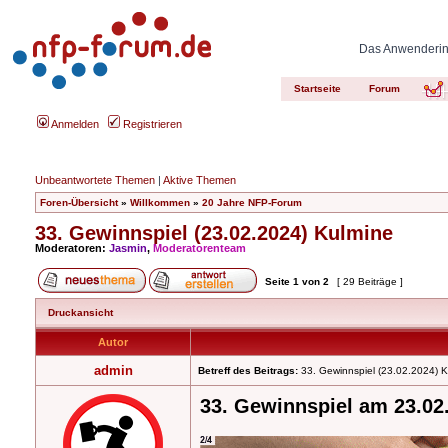
Das Anwenderinn
Startseite
Forum
Anmelden
Registrieren
Unbeantwortete Themen
|
Aktive Themen
Foren-Übersicht
»
Willkommen
»
20 Jahre NFP-Forum
33. Gewinnspiel (23.02.2024) Kulmine
Moderatoren:
Jasmin
,
Moderatorenteam
Seite
1
von
2
[ 29 Beiträge ]
Druckansicht
Autor
admin
Betreff des Beitrags:
33. Gewinnspiel (23.02.2024) K
33. Gewinnspiel am 23.02