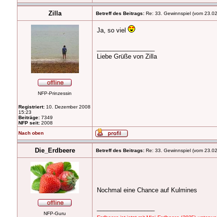
Zilla
Betreff des Beitrags:
Re: 33. Gewinnspiel (vom 23.0
Ja, so viel
_________________
Liebe Grüße von Zilla
NFP-Prinzessin
Registriert:
10. Dezember 2008
15:23
Beiträge:
7349
NFP seit:
2008
Nach oben
Die_Erdbeere
Betreff des Beitrags:
Re: 33. Gewinnspiel (vom 23.0
Nochmal eine Chance auf Kulmines
_________________
NFP-Guru