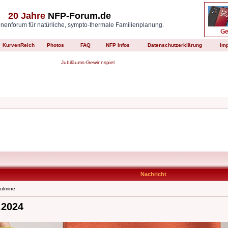
20 Jahre
NFP-Forum.de
enforum für natürliche, sympto-thermale Familienplanung.
KurvenReich
Photos
FAQ
NFP Infos
Datenschutzerklärung
Im
Jubiläums-Gewinnspiel
Nachricht
ulmine
.2024