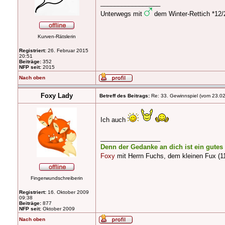
_________________
Unterwegs mit
dem Winter-Rettich *12/2
Kurven-Rätslerin
Registriert:
26. Februar 2015
20:51
Beiträge:
352
NFP seit:
2015
Nach oben
Foxy Lady
Betreff des Beitrags:
Re: 33. Gewinnspiel (vom 23.0
Ich auch
_________________
Denn der Gedanke an dich ist ein gute
Foxy
mit Herrn Fuchs, dem kleinen Fux (11
Fingerwundschreiberin
Registriert:
16. Oktober 2009
09:38
Beiträge:
877
NFP seit:
Oktober 2009
Nach oben