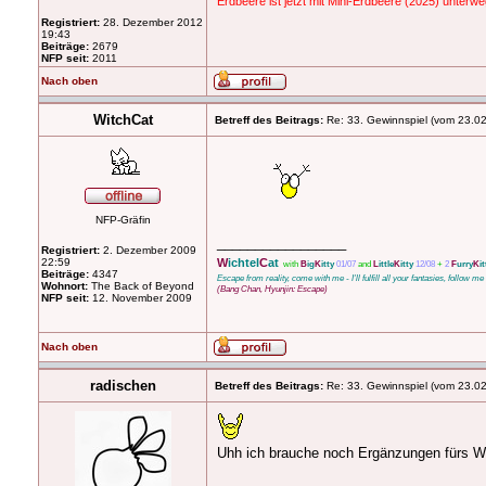
Erdbeere ist jetzt mit Mini-Erdbeere (2025) unterw
Registriert:
28. Dezember 2012
19:43
Beiträge:
2679
NFP seit:
2011
Nach oben
WitchCat
Betreff des Beitrags:
Re: 33. Gewinnspiel (vom 23.0
NFP-Gräfin
_________________
Registriert:
2. Dezember 2009
22:59
W
ichtel
C
at
with
B
ig
K
itty
01/07
and
L
ittle
K
itty
12/08
+
2
F
urry
K
it
Beiträge:
4347
Escape from reality, come with me - I'll fulfill all your fantasies, follow m
Wohnort:
The Back of Beyond
(Bang Chan, Hyunjin: Escape)
NFP seit:
12. November 2009
Nach oben
radischen
Betreff des Beitrags:
Re: 33. Gewinnspiel (vom 23.0
Uhh ich brauche noch Ergänzungen fürs W