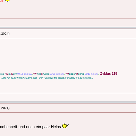
egs.
2.2024)
Zyklus 215
ties
.
*M
ini
K
itty
09/13
*W
itch
C
rumb
12/15
*W
onder
W
itchie
06/18
10.SSW
,
12.SSW
,
5.SSW
.
e - Let's run away from the world, shh - Don't you love the sound of silence? It's all we need...
2.2024)
ochenbett und noch ein paar Helas