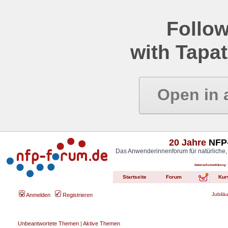
Follow
with Tapat
Open in 
20 Jahre
NFP-
Das Anwenderinnenforum für natürliche,
Datenschutzerklärung
Startseite
Forum
Kur
Jubilä
Anmelden
Registrieren
Unbeantwortete Themen
|
Aktive Themen