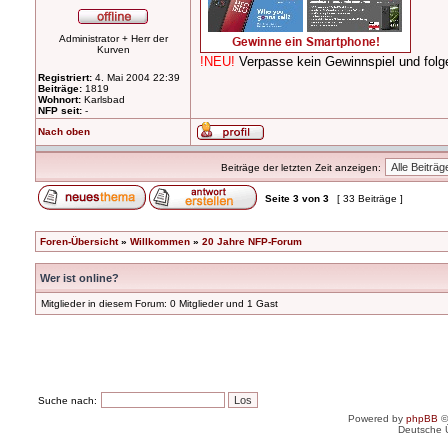
Administrator + Herr der
Kurven
!NEU!
Verpasse kein Gewinnspiel und fo
Registriert:
4. Mai 2004 22:39
Beiträge:
1819
Wohnort:
Karlsbad
NFP seit:
-
Nach oben
Beiträge der letzten Zeit anzeigen:
Seite
3
von
3
[ 33 Beiträge ]
Foren-Übersicht
»
Willkommen
»
20 Jahre NFP-Forum
Wer ist online?
Mitglieder in diesem Forum: 0 Mitglieder und 1 Gast
Suche nach:
Powered by
phpBB
©
Deutsche 