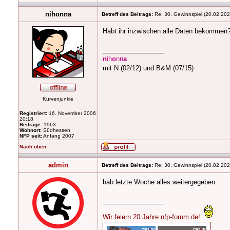
nihonna
Betreff des Beitrags:
Re: 30. Gewinnspiel (20.02.20
Habt ihr inzwischen alle Daten bekommen
_________________
n
ih
o
nn
a
mit N (02/12) und B&M (07/15)
Kurvenjunkie
Registriert:
16. November 2006
20:18
Beiträge:
1963
Wohnort:
Südhessen
NFP seit:
Anfang 2007
Nach oben
admin
Betreff des Beitrags:
Re: 30. Gewinnspiel (20.02.20
hab letzte Woche alles weitergegeben
_________________
Wir feiern 20 Jahre nfp-forum.de!