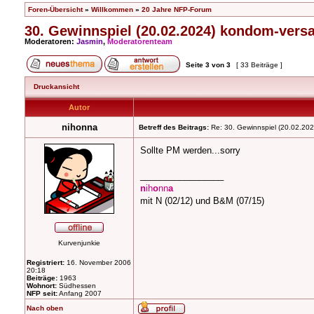
Foren-Übersicht
»
Willkommen
»
20 Jahre NFP-Forum
30. Gewinnspiel (20.02.2024) kondom-vers
Moderatoren:
Jasmin
,
Moderatorenteam
Seite
3
von
3
[ 33 Beiträge ]
Druckansicht
Autor
nihonna
Betreff des Beitrags:
Re: 30. Gewinnspiel (20.02.20
Sollte PM werden...sorry
_________________
n
ih
o
nn
a
mit N (02/12) und B&M (07/15)
Kurvenjunkie
Registriert:
16. November 2006
20:18
Beiträge:
1963
Wohnort:
Südhessen
NFP seit:
Anfang 2007
Nach oben