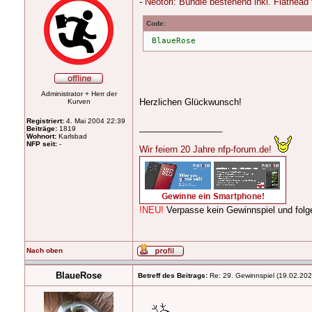
-
Neotori: Bundle bestehend inkl. Flathead
Code:
BlaueRose
Administrator + Herr der
Herzlichen Glückwunsch!
Kurven
Registriert:
4. Mai 2004 22:39
_________________
Beiträge:
1819
Wohnort:
Karlsbad
NFP seit:
-
Wir feiern 20 Jahre nfp-forum.de!
!NEU!
Verpasse kein Gewinnspiel und fo
Nach oben
BlaueRose
Betreff des Beitrags:
Re: 29. Gewinnspiel (19.02.202