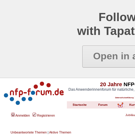
Follow
with Tapat
Open in 
20 Jahre
NFP-
Das Anwenderinnenforum für natürliche,
Datenschutzerklärung
Startseite
Forum
Kur
Jubilä
Anmelden
Registrieren
Unbeantwortete Themen
|
Aktive Themen