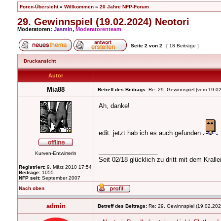
Foren-Übersicht
»
Willkommen
»
20 Jahre NFP-Forum
29. Gewinnspiel (19.02.2024) Neotori
Moderatoren:
Jasmin
,
Moderatorenteam
Seite
2
von
2
[ 18 Beiträge ]
Druckansicht
Autor
Mia88
Betreff des Beitrags:
Re: 29. Gewinnspiel (vom 19.02
Ah, danke!
edit: jetzt hab ich es auch gefunden
_________________
Kurven-Entwirrerin
Seit 02/18 glücklich zu dritt mit dem Kral
Registriert:
9. März 2010 17:54
Beiträge:
1055
NFP seit:
September 2007
Nach oben
admin
Betreff des Beitrags:
Re: 29. Gewinnspiel (19.02.202