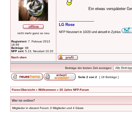
Ein etwas verspäteter Gew
_________________
LG Rose
NFP Neustart in 10/20 und aktuell in Zyklus
nicht mehr ganz so neu
Registriert:
7. Februar 2013
18:49
Beiträge:
98
NFP seit:
5.13, Neustart 10.20
Nach oben
Beiträge der letzten Zeit anzeigen:
Seite
2
von
2
[ 18 Beiträge ]
Foren-Übersicht
»
Willkommen
»
20 Jahre NFP-Forum
Wer ist online?
Mitglieder in diesem Forum: 0 Mitglieder und 4 Gäste