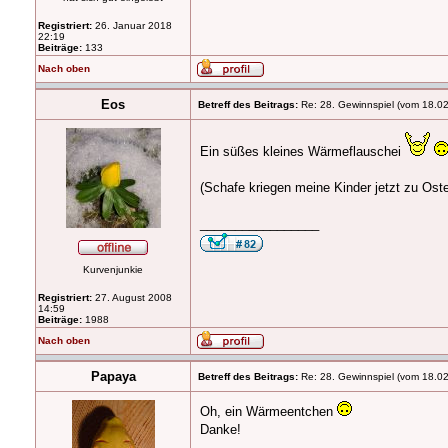
Registriert:
26. Januar 2018
22:19
Beiträge:
133
Nach oben
Eos
Betreff des Beitrags:
Re: 28. Gewinnspiel (vom 18.0
Ein süßes kleines Wärmeflauschei
(Schafe kriegen meine Kinder jetzt zu Oste
_________________
Kurvenjunkie
Registriert:
27. August 2008
14:59
Beiträge:
1988
Nach oben
Papaya
Betreff des Beitrags:
Re: 28. Gewinnspiel (vom 18.0
Oh, ein Wärmeentchen
Danke!