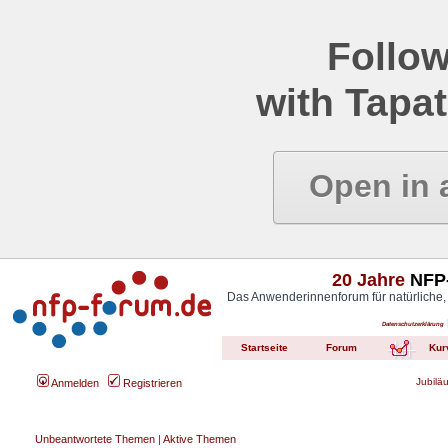
Follow
with Tapat
Open in 
20 Jahre
NFP-
Das Anwenderinnenforum für natürliche,
Datenschutzerklärung
Startseite
Forum
Kur
Jubilä
Anmelden
Registrieren
Unbeantwortete Themen
|
Aktive Themen