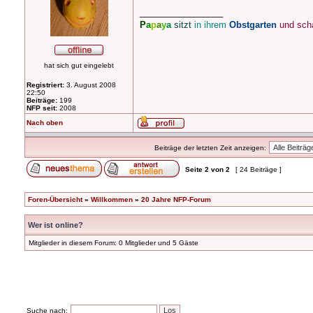
_________________
P
a
p
a
y
a
sitzt
in ihrem
Obstgarten
und sch
hat sich gut eingelebt
Registriert:
3. August 2008
22:50
Beiträge:
199
NFP seit:
2008
Nach oben
Beiträge der letzten Zeit anzeigen:
Seite
2
von
2
[ 24 Beiträge ]
Foren-Übersicht
»
Willkommen
»
20 Jahre NFP-Forum
Wer ist online?
Mitglieder in diesem Forum: 0 Mitglieder und 5 Gäste
Suche nach: