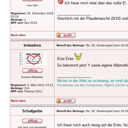
Ich freue mich total über das süße Ei.
neu hier
_________________
Registriert:
30. Dezember 2018
23:16
Glücklich mit der Plaudertasche (9/19) u
Beiträge:
1
NFP seit:
Dez 2018
Nach oben
trobadora
Betreff des Beitrags:
Re: 28. Gewinnspiel (vom 18.0
Eine Ente
So bekommt jetzt Y seine eigene Wärmef
_________________
Kurven-Rätslerin
Nichts in der Welt ist schwierig, es sind
Registriert:
5. März 2012 13:23
Pocahontas mit dem Schamanen, Bigfoot (10/18) un
Beiträge:
314
NFP seit:
Februar 2012
Nach oben
Schafgarbe
Betreff des Beitrags:
Re: 28. Gewinnspiel (vom 18.0
Ich freue mich auch riesig auf die Ente, f
hat sich gut eingelebt