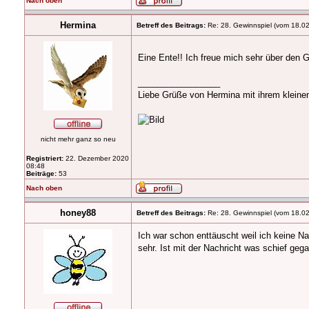
Nach oben
Hermina
Betreff des Beitrags:
Re: 28. Gewinnspiel (vom 18.0
Eine Ente!! Ich freue mich sehr über den 
_________________
Liebe Grüße von Hermina mit ihrem klein
nicht mehr ganz so neu
Registriert:
22. Dezember 2020
08:48
Beiträge:
53
Nach oben
honey88
Betreff des Beitrags:
Re: 28. Gewinnspiel (vom 18.0
Ich war schon enttäuscht weil ich keine Na
sehr. Ist mit der Nachricht was schief geg