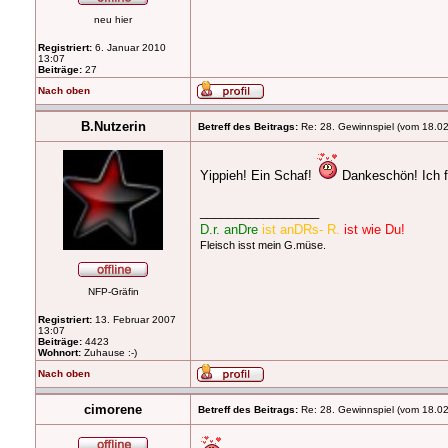
neu hier
Registriert:
6. Januar 2010
13:07
Beiträge:
27
Nach oben
B.Nutzerin
Betreff des Beitrags:
Re: 28. Gewinnspiel (vom 18.0
Yippieh! Ein Schaf!
Dankeschön! Ich f
_________________
D.r. anDre
ist anDRs- R.
ist wie Du!
Fleisch isst mein G.müse.
NFP-Gräfin
Registriert:
13. Februar 2007
13:07
Beiträge:
4423
Wohnort:
Zuhause :-)
Nach oben
cimorene
Betreff des Beitrags:
Re: 28. Gewinnspiel (vom 18.0