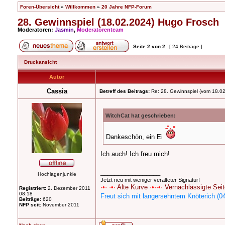
Foren-Übersicht
»
Willkommen
»
20 Jahre NFP-Forum
28. Gewinnspiel (18.02.2024) Hugo Frosch
Moderatoren:
Jasmin
,
Moderatorenteam
Seite
2
von
2
[ 24 Beiträge ]
Druckansicht
Autor
Cassia
Betreff des Beitrags:
Re: 28. Gewinnspiel (vom 18.0
WitchCat hat geschrieben:
Dankeschön, ein Ei
Ich auch! Ich freu mich!
_________________
Hochlagenjunkie
Jetzt neu mit weniger veralteter Signatur!
·•· ·•·
Alte Kurve
·•··•·
Vernachlässigte Seit
Registriert:
2. Dezember 2011
08:18
Freut sich mit langersehntem Knöterich (0
Beiträge:
620
NFP seit:
November 2011