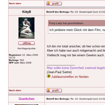
Nach oben
KittyB
Betreff des Beitrags:
Re: 24. Gewinnspiel (vom 14.0
Foxy Lady hat geschrieben:
Ich probiere mein Glück mit dem Film, na
Ich bin mir total unsicher, ob hier schon e
Hochlagenjunkie
Aber ich habe nun auch mitgemacht und bi
Vielleicht mag mir bei einem Gewinn auch j
Registriert:
22. März 2008
16:10
Beiträge:
502
NFP seit:
März 2008
_________________
Man sollte keine Dummheit zweimal begehen
(Jean-Paul Sartre)
Jubiläumstreffen im Norden
Nach oben
Guerkchen
Betreff des Beitrags:
Re: 24. Gewinnspiel (vom 14.0