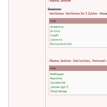
-
Marina Jenkner
Gewinne:
-
femSense: femSense für 3 Zyklen
- Anza
Code:
Armastus
Grinsi
Isa87
Leonora
Minischnitzel
-
Marina Jenkner: Und tschüss, Hormone!
Code:
Radkappe
Raoshna
Zwiebel94
januarygirl
Shoplahopp