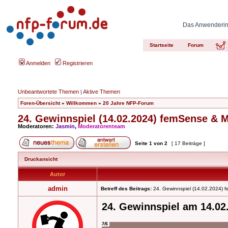
Das Anwenderinn
Startseite
Forum
Anmelden
Registrieren
Unbeantwortete Themen
|
Aktive Themen
Foren-Übersicht
»
Willkommen
»
20 Jahre NFP-Forum
24. Gewinnspiel (14.02.2024) femSense & 
Moderatoren:
Jasmin
,
Moderatorenteam
Seite
1
von
2
[ 17 Beiträge ]
Druckansicht
Autor
admin
Betreff des Beitrags:
24. Gewinnspiel (14.02.2024) 
24. Gewinnspiel am 14.02