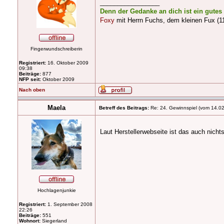
_________________
Denn der Gedanke an dich ist ein gute
Foxy
mit Herrn Fuchs, dem kleinen Fux (11
Fingerwundschreiberin
Registriert:
16. Oktober 2009
09:38
Beiträge:
877
NFP seit:
Oktober 2009
Nach oben
Maela
Betreff des Beitrags:
Re: 24. Gewinnspiel (vom 14.0
Laut Herstellerwebseite ist das auch nic
Hochlagenjunkie
Registriert:
1. September 2008
22:26
Beiträge:
551
Wohnort:
Siegerland