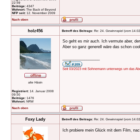
22:59
Beiträge:
4347
Wohnort:
The Back of Beyond
NFP seit:
12. November 2009
Nach oben
holz456
Betreff des Beitrags:
Re: 24. Gewinnspiel (vom 14.0
So geht es mir auch. Ich vermute aber, der
Aber so ganz generell wäre das schon cool
_________________
Seit 03/2023 mit Sohnemann unterwegs um das Abe
alte Häsin
Registriert:
14. Januar 2008
09:50
Beiträge:
1476
Wohnort:
NRW
Nach oben
Foxy Lady
Betreff des Beitrags:
Re: 24. Gewinnspiel (vom 14.0
Ich probiere mein Glück mit dem Film, nach