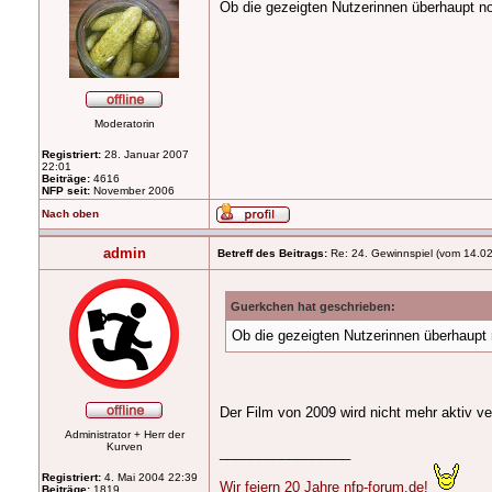
Ob die gezeigten Nutzerinnen überhaupt noc
Moderatorin
Registriert:
28. Januar 2007
22:01
Beiträge:
4616
NFP seit:
November 2006
Nach oben
admin
Betreff des Beitrags:
Re: 24. Gewinnspiel (vom 14.0
Guerkchen hat geschrieben:
Ob die gezeigten Nutzerinnen überhaupt n
Der Film von 2009 wird nicht mehr aktiv ver
Administrator + Herr der
Kurven
_________________
Registriert:
4. Mai 2004 22:39
Wir feiern 20 Jahre nfp-forum.de!
Beiträge:
1819