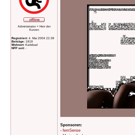
Administrator + Herr der
Kurven
Registriert:
4. Mai 2004 22:39
Beiträge:
1819
Wohnort:
Karlsbad
NFP seit:
-
Sponsoren:
-
femSense