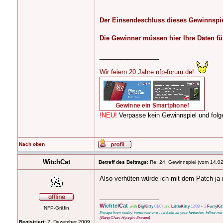
Der Einsendeschluss dieses Gewinnspiel
Die Gewinner müssen hier Ihre Daten für
_________________
Wir feiern 20 Jahre nfp-forum.de!
!NEU!
Verpasse kein Gewinnspiel und fo
Nach oben
WitchCat
Betreff des Beitrags:
Re: 24. Gewinnspiel (vom 14.0
Also verhüten würde ich mit dem Patch ja ma
_________________
W
ichtel
C
at
with
B
ig
K
itty
01/07
and
L
ittle
K
itty
12/08
+
2
F
urry
K
it
NFP-Gräfin
Escape from reality, come with me - I'll fulfill all your fantasies, follow m
(Bang Chan, Hyunjin: Escape)
Registriert:
2. Dezember 2009