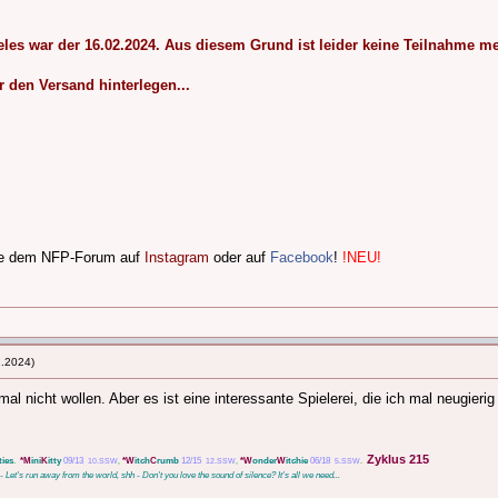
es war der 16.02.2024. Aus diesem Grund ist leider keine Teilnahme m
 den Versand hinterlegen...
lge dem NFP-Forum auf
Instagram
oder auf
Facebook
!
!NEU!
2.2024)
l nicht wollen. Aber es ist eine interessante Spielerei, die ich mal neugieri
Zyklus 215
ties
.
*M
ini
K
itty
09/13
*W
itch
C
rumb
12/15
*W
onder
W
itchie
06/18
10.SSW
,
12.SSW
,
5.SSW
.
e - Let's run away from the world, shh - Don't you love the sound of silence? It's all we need...