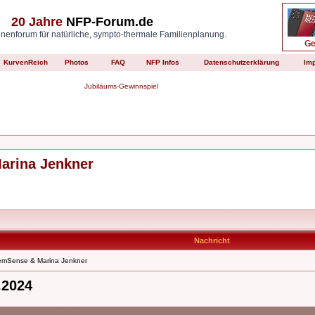
20 Jahre
NFP-Forum.de
enforum für natürliche, sympto-thermale Familienplanung.
KurvenReich
Photos
FAQ
NFP Infos
Datenschutzerklärung
Im
Jubiläums-Gewinnspiel
Marina Jenkner
Nachricht
femSense & Marina Jenkner
.2024