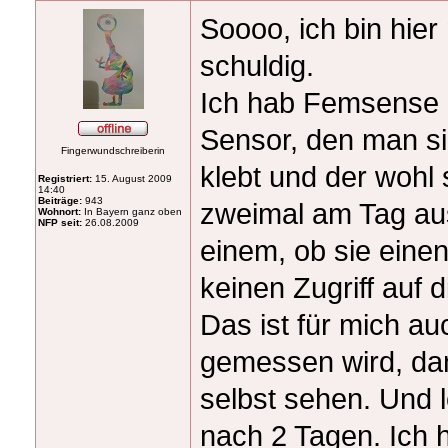
Soooo, ich bin hier
schuldig.
Ich hab Femsense a
Sensor, den man si
Fingerwundschreiberin
klebt und der wohl 
Registriert:
15. August 2009
14:40
Beiträge:
943
zweimal am Tag au
Wohnort:
In Bayern ganz oben
NFP seit:
26.08.2009
einem, ob sie eine
keinen Zugriff auf 
Das ist für mich a
gemessen wird, dan
selbst sehen. Und l
nach 2 Tagen. Ich 