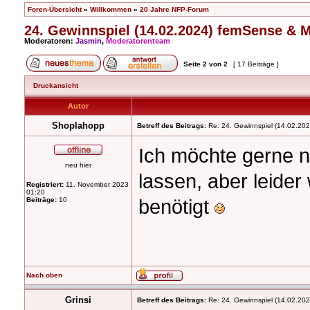
Foren-Übersicht
»
Willkommen
»
20 Jahre NFP-Forum
24. Gewinnspiel (14.02.2024) femSense & 
Moderatoren:
Jasmin
,
Moderatorenteam
Seite
2
von
2
[ 17 Beiträge ]
Druckansicht
Autor
Shoplahopp
Betreff des Beitrags:
Re: 24. Gewinnspiel (14.02.20
Ich möchte gerne n
neu hier
lassen, aber leider
Registriert:
11. November 2023
01:20
benötigt
Beiträge:
10
Nach oben
Grinsi
Betreff des Beitrags:
Re: 24. Gewinnspiel (14.02.20