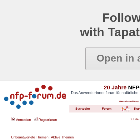
Follow
with Tapat
Open in 
20 Jahre
NFP-
Das Anwenderinnenforum für natürliche,
Datenschutzerklärung
Startseite
Forum
Kur
Jubilä
Anmelden
Registrieren
Unbeantwortete Themen
|
Aktive Themen