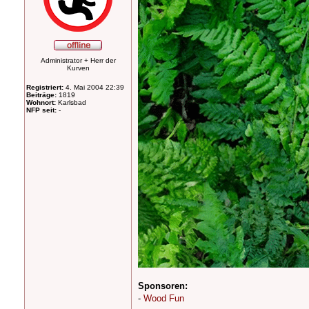
Administrator + Herr der
Kurven
Registriert:
4. Mai 2004 22:39
Beiträge:
1819
Wohnort:
Karlsbad
NFP seit:
-
Sponsoren:
-
Wood Fun