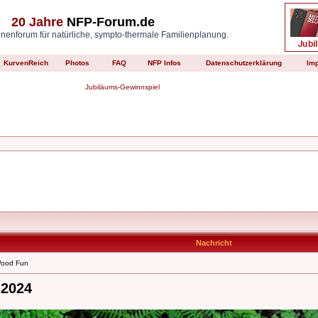
20 Jahre
NFP-Forum.de
enforum für natürliche, sympto-thermale Familienplanung.
KurvenReich
Photos
FAQ
NFP Infos
Datenschutzerklärung
Im
Jubiläums-Gewinnspiel
Nachricht
Wood Fun
.2024