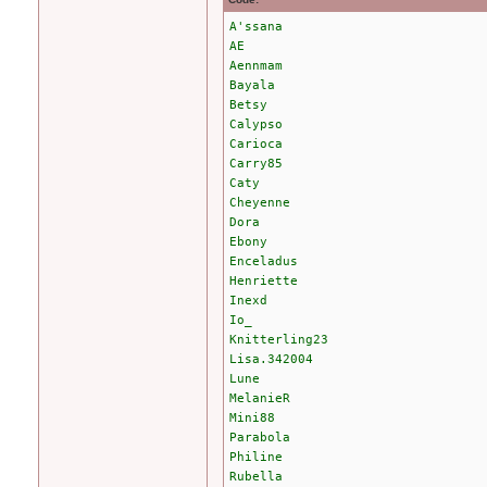
A'ssana
AE
Aennmam
Bayala
Betsy
Calypso
Carioca
Carry85
Caty
Cheyenne
Dora
Ebony
Enceladus
Henriette
Inexd
Io_
Knitterling23
Lisa.342004
Lune
MelanieR
Mini88
Parabola
Philine
Rubella