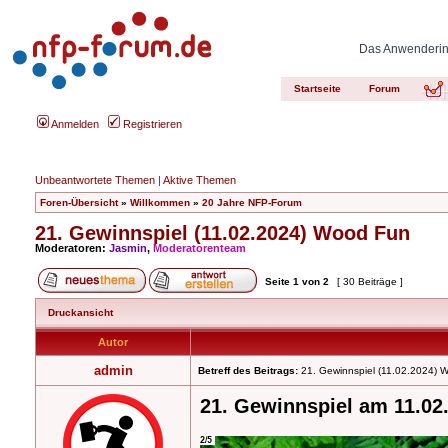
Das Anwenderinn
Startseite
Forum
Anmelden
Registrieren
Unbeantwortete Themen
|
Aktive Themen
Foren-Übersicht
»
Willkommen
»
20 Jahre NFP-Forum
21. Gewinnspiel (11.02.2024) Wood Fun
Moderatoren:
Jasmin
,
Moderatorenteam
Seite
1
von
2
[ 30 Beiträge ]
Druckansicht
Autor
admin
Betreff des Beitrags:
21. Gewinnspiel (11.02.2024) 
21. Gewinnspiel am 11.02