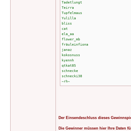
Tadetlungt
Teirra
Tupfelmaus
Yulilla
bliss
cat
ela_aa
flower_mb
fräuleinfiona
janaz
kokosnuss
kyennh
qtkat85
schnecke
schnecki38
~rh~
Der Einsendeschluss dieses Gewinnspiel
Die Gewinner müssen hier Ihre Daten für