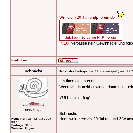
_________________
Wir feiern 20 Jahre nfp-forum.de!
!NEU!
Verpasse kein Gewinnspiel und fo
Nach oben
schnecke
Betreff des Beitrags:
Re: 21. Gewinnspiel (vom 11.02
Ich finde die so cool.
Wenn ich da nicht gewinne, dann muss ic
VOLL mein "Ding".
_________________
NFP-Königin
Schnecke
Nach weit mehr als 20 Jahren und 3 Wuns
Registriert:
28. Januar 2005
09:52
Beiträge:
9082
Wohnort:
Bayern