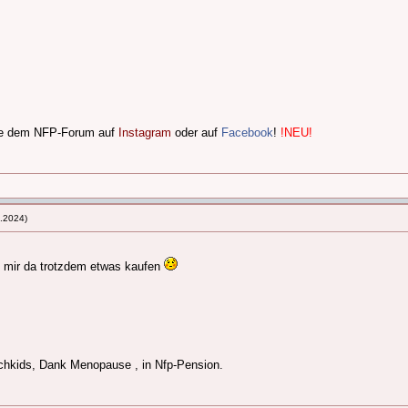
lge dem NFP-Forum auf
Instagram
oder auf
Facebook
!
!NEU!
.2024)
h mir da trotzdem etwas kaufen
chkids, Dank Menopause , in Nfp-Pension.