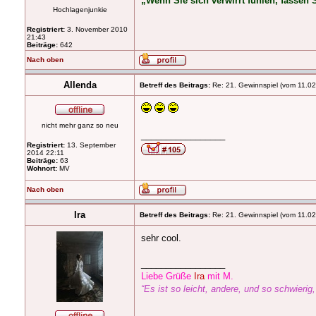
„Wenn Sie sich verwirrt fühlen, fassen S
Hochlagenjunkie
Registriert:
3. November 2010
21:43
Beiträge:
642
Nach oben
Allenda
Betreff des Beitrags:
Re: 21. Gewinnspiel (vom 11.02
nicht mehr ganz so neu
_________________
Registriert:
13. September
2014 22:11
Beiträge:
63
Wohnort:
MV
Nach oben
Ira
Betreff des Beitrags:
Re: 21. Gewinnspiel (vom 11.02
sehr cool.
_________________
Liebe Grüße
Ira
mit M.
“Es ist so leicht, andere, und so schwierig