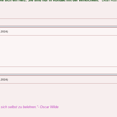
ie sich ein Herz: Sie sind nur in Kontakt mit der Wirklichkeit.“
Dean Rus
.2024)
.2024)
, sich selbst zu belehren.”- Oscar Wilde