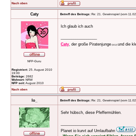
Nach oben
Caty
Betreff des Beitrags:
Re: 21. Gewinnspiel (vom 11.02
Ich glaub ich auch
_________________
Caty
, der große Piratenjunge
und die k
(3/12)
NFP-Guru
Registriert:
25. August 2010
19:00
Beiträge:
2682
Wohnort:
NRW
NFP seit:
August 2010
Nach oben
Io_
Betreff des Beitrags:
Re: 21. Gewinnspiel (vom 11.02
Sehr hübsch, diese Pfeffermühlen.
_________________
Planet io kurvt auf Umlaufbahn