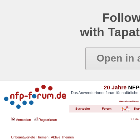
Follow
with Tapat
Open in 
20 Jahre
NFP-
Das Anwenderinnenforum für natürliche,
Datenschutzerklärung
Startseite
Forum
Kur
Jubilä
Anmelden
Registrieren
Unbeantwortete Themen
|
Aktive Themen