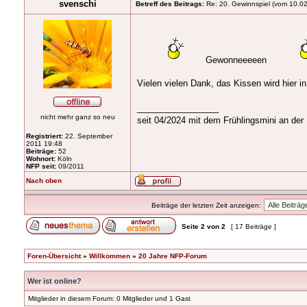
svenschi
Betreff des Beitrags:
Re: 20. Gewinnspiel (vom 10.0
Gewonneeeeen
Vielen vielen Dank, das Kissen wird hier i
_________________
nicht mehr ganz so neu
seit 04/2024 mit dem Frühlingsmini an der
Registriert:
22. September
2011 19:48
Beiträge:
52
Wohnort:
Köln
NFP seit:
09/2011
Nach oben
Beiträge der letzten Zeit anzeigen:
Seite
2
von
2
[ 17 Beiträge ]
Foren-Übersicht
»
Willkommen
»
20 Jahre NFP-Forum
Wer ist online?
Mitglieder in diesem Forum: 0 Mitglieder und 1 Gast