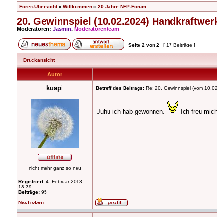
Foren-Übersicht
»
Willkommen
»
20 Jahre NFP-Forum
20. Gewinnspiel (10.02.2024) Handkraftwer
Moderatoren:
Jasmin
,
Moderatorenteam
Seite
2
von
2
[ 17 Beiträge ]
Druckansicht
Autor
kuapi
Betreff des Beitrags:
Re: 20. Gewinnspiel (vom 10.0
Juhu ich hab gewonnen.
Ich freu mich
nicht mehr ganz so neu
Registriert:
4. Februar 2013
13:39
Beiträge:
95
Nach oben