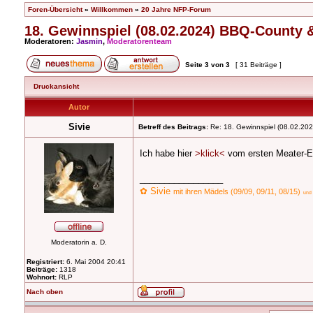
Foren-Übersicht
»
Willkommen
»
20 Jahre NFP-Forum
18. Gewinnspiel (08.02.2024) BBQ-County
Moderatoren:
Jasmin
,
Moderatorenteam
Seite
3
von
3
[ 31 Beiträge ]
Druckansicht
Autor
Sivie
Betreff des Beitrags:
Re: 18. Gewinnspiel (08.02.2
Ich habe hier
>klick<
vom ersten Meater-Ei
_________________
✿ Sivie
mit ihren Mädels (09/09, 09/11, 08/15)
und 
Moderatorin a. D.
Registriert:
6. Mai 2004 20:41
Beiträge:
1318
Wohnort:
RLP
Nach oben