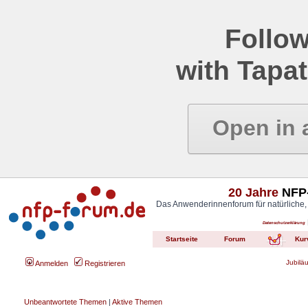
Follow
with Tapat
Open in 
20 Jahre
NFP-
Das Anwenderinnenforum für natürliche,
Datenschutzerklärung
Startseite
Forum
Kur
Jubilä
Anmelden
Registrieren
Unbeantwortete Themen
|
Aktive Themen