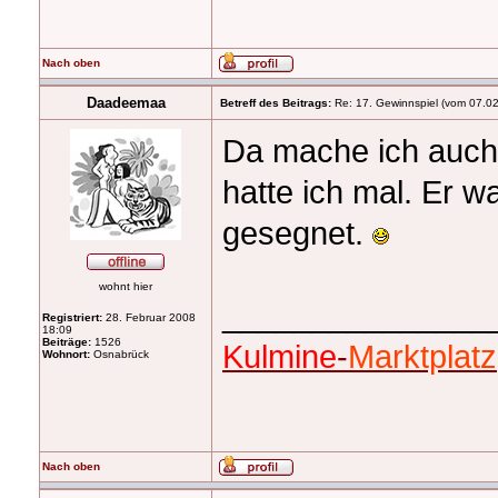
Nach oben
Daadeemaa
Betreff des Beitrags:
Re: 17. Gewinnspiel (vom 07.0
Da mache ich auch 
hatte ich mal. Er w
gesegnet.
wohnt hier
_______________
Registriert:
28. Februar 2008
18:09
Beiträge:
1526
Kulmine
-
Marktplatz
Wohnort:
Osnabrück
Nach oben