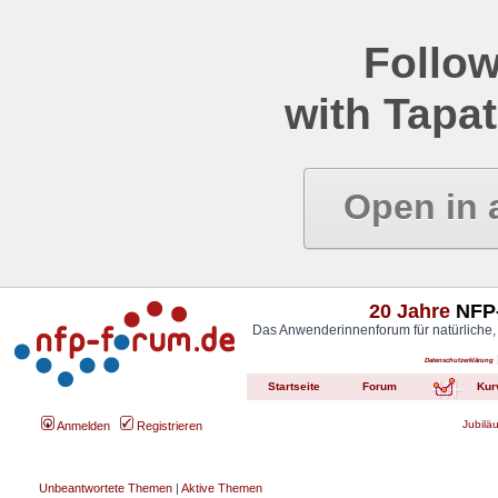
Follow
with Tapat
Open in 
20 Jahre
NFP-
Das Anwenderinnenforum für natürliche,
Datenschutzerklärung
Startseite
Forum
Kur
Jubilä
Anmelden
Registrieren
Unbeantwortete Themen
|
Aktive Themen