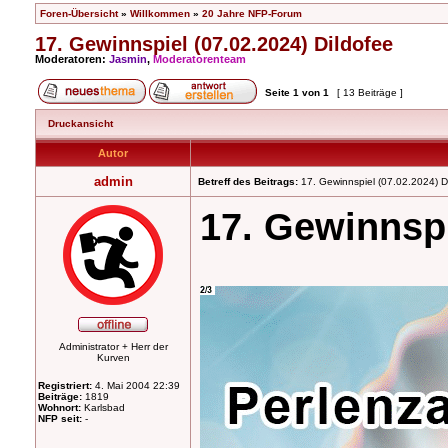
Foren-Übersicht
»
Willkommen
»
20 Jahre NFP-Forum
17. Gewinnspiel (07.02.2024) Dildofee
Moderatoren:
Jasmin
,
Moderatorenteam
Seite
1
von
1
[ 13 Beiträge ]
Druckansicht
Autor
admin
Betreff des Beitrags:
17. Gewinnspiel (07.02.2024) D
17. Gewinnsp
Administrator + Herr der
Kurven
Registriert:
4. Mai 2004 22:39
Beiträge:
1819
Wohnort:
Karlsbad
NFP seit:
-