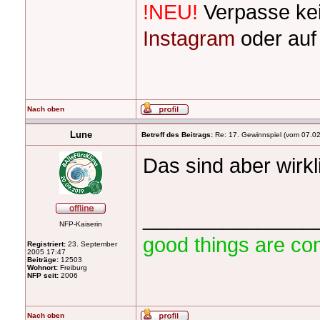
!NEU!
Verpasse ke
Instagram
oder au
Nach oben
Lune
Betreff des Beitrags:
Re: 17. Gewinnspiel (vom 07.0
Das sind aber wirk
_______________
NFP-Kaiserin
good things are co
Registriert:
23. September
2005 17:47
Beiträge:
12503
Wohnort:
Freiburg
NFP seit:
2006
Nach oben