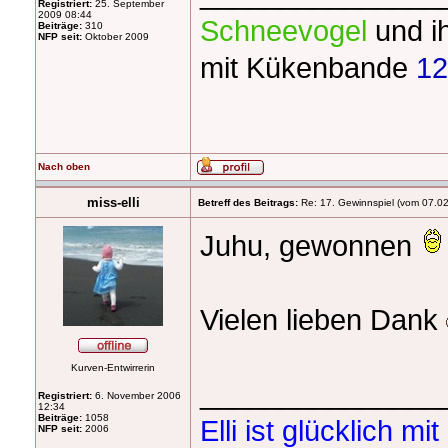
Registriert:
25. September
2009 08:44
Schneevogel
und i
Beiträge:
310
NFP seit:
Oktober 2009
mit Kükenbande
12
Nach oben
miss-elli
Betreff des Beitrags:
Re: 17. Gewinnspiel (vom 07.02
Juhu, gewonnen
Vielen lieben Dank
Kurven-Entwirrerin
_______________
Registriert:
6. November 2006
12:34
Beiträge:
1058
Elli ist glücklich 
NFP seit:
2006