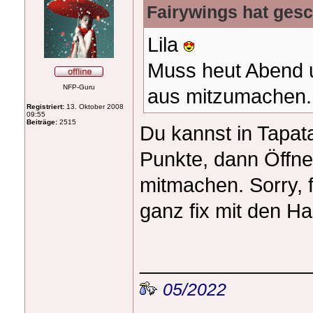
Fairywings hat gesc
Lila
Muss heut Abend 
NFP-Guru
aus mitzumachen. 
Registriert:
13. Oktober 2008
09:55
Beiträge:
2515
Du kannst in Tapat
Punkte, dann Öffne
mitmachen. Sorry, f
ganz fix mit den Ha
_______________
05/2022