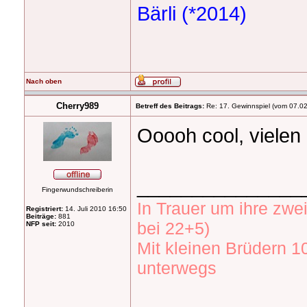
Bärli (*2014)
Nach oben
Cherry989
Betreff des Beitrags:
Re: 17. Gewinnspiel (vom 07.02
Ooooh cool, viele
_______________
Fingerwundschreiberin
In Trauer um ihre zw
Registriert:
14. Juli 2010 16:50
Beiträge:
881
bei 22+5)
NFP seit:
2010
Mit kleinen Brüdern 1
unterwegs