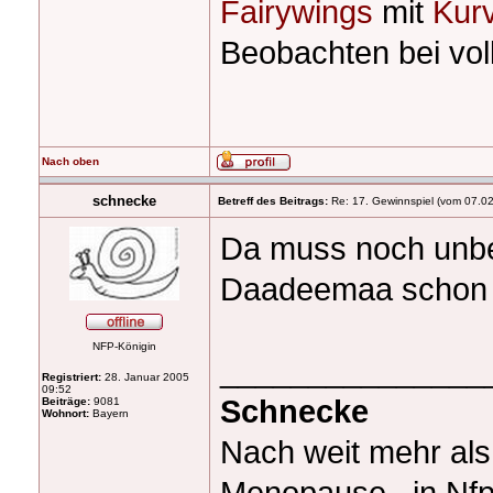
Fairywings
mit
Kur
Beobachten bei voll
Nach oben
schnecke
Betreff des Beitrags:
Re: 17. Gewinnspiel (vom 07.0
Da muss noch unbe
Daadeemaa schon e
NFP-Königin
_______________
Registriert:
28. Januar 2005
09:52
Schnecke
Beiträge:
9081
Wohnort:
Bayern
Nach weit mehr al
Menopause , in Nfp