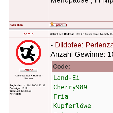
Nach oben
admin
Betreff des Beitrags:
Re: 17. Gewinnspiel (vom 07.02
-
Dildofee: Perlenz
Anzahl Gewinne: 1
Code:
Administrator + Herr der
Land-Ei
Kurven
Cherry989
Registriert:
4. Mai 2004 22:39
Beiträge:
1819
Wohnort:
Karlsbad
NFP seit:
-
Fria
Kupferlöwe