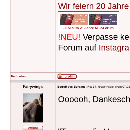
Wir feiern 20 Jahr
!NEU!
Verpasse ke
Forum auf
Instagr
Nach oben
Fairywings
Betreff des Beitrags:
Re: 17. Gewinnspiel (vom 07.02
Oooooh, Dankeschö
_______________