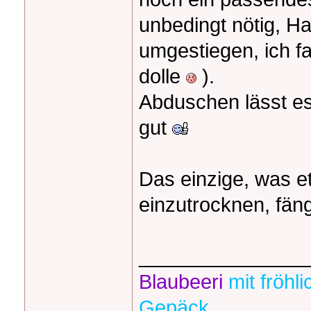
unbedingt nötig, Ha
umgestiegen, ich f
dolle
).
Abduschen lässt es 
gut
Das einzige, was et
einzutrocknen, fän
_______________
Blaubeeri
mit fröh
Gepäck.