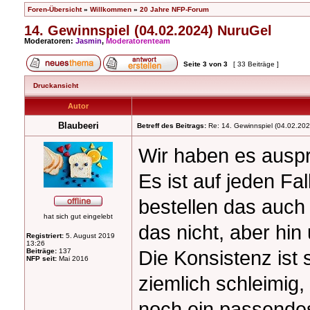
Foren-Übersicht
»
Willkommen
»
20 Jahre NFP-Forum
14. Gewinnspiel (04.02.2024) NuruGel
Moderatoren:
Jasmin
,
Moderatorenteam
Seite
3
von
3
[ 33 Beiträge ]
Druckansicht
Autor
Blaubeeri
Betreff des Beitrags:
Re: 14. Gewinnspiel (04.02.202
Wir haben es auspr
Es ist auf jeden Fa
bestellen das auch
hat sich gut eingelebt
das nicht, aber hin
Registriert:
5. August 2019
13:26
Die Konsistenz ist
Beiträge:
137
NFP seit:
Mai 2016
ziemlich schleimig, 
noch ein passendes 