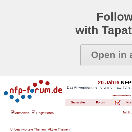
Follow
with Tapat
Open in 
20 Jahre
NFP-
Das Anwenderinnenforum für natürliche,
Datenschutzerklärung
Startseite
Forum
Kur
Jubilä
Anmelden
Registrieren
Unbeantwortete Themen
|
Aktive Themen