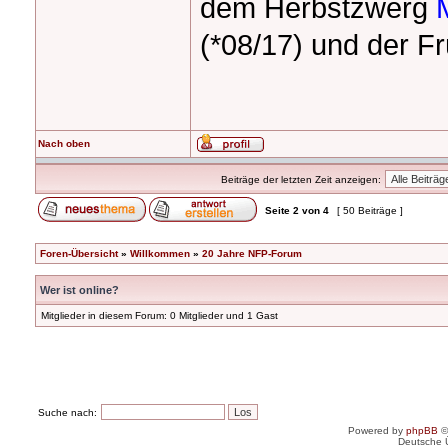
dem Herbstzwerg
(*08/17) und der F
Nach oben
Beiträge der letzten Zeit anzeigen:
Seite
2
von
4
[ 50 Beiträge ]
Foren-Übersicht
»
Willkommen
»
20 Jahre NFP-Forum
Wer ist online?
Mitglieder in diesem Forum: 0 Mitglieder und 1 Gast
Suche nach:
Powered by
phpBB
©
Deutsche 