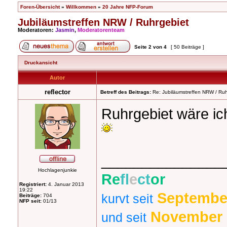
Foren-Übersicht
»
Willkommen
»
20 Jahre NFP-Forum
Jubiläumstreffen NRW / Ruhrgebiet
Moderatoren:
Jasmin
,
Moderatorenteam
Seite
2
von
4
[ 50 Beiträge ]
Druckansicht
Autor
reflector
Betreff des Beitrags:
Re: Jubiläumstreffen NRW / Ruh
Ruhrgebiet wäre ic
_______________
Hochlagenjunkie
Re
fl
e
ct
or
Registriert:
4. Januar 2013
19:22
Septembe
kurvt
seit
Beiträge:
704
NFP seit:
01/13
November 
und seit