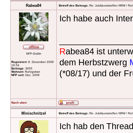
Rabea84
Betreff des Beitrags:
Re: Jubiläumstreffen NRW / Ruh
Ich habe auch Inte
_______________
R
abea84 ist unter
NFP-Gräfin
dem Herbstzwerg
Registriert:
8. Dezember 2008
16:54
Beiträge:
3655
(*08/17) und der F
Wohnort:
Ruhrgebiet
NFP seit:
Dez. 2008
Nach oben
Minischnitzel
Betreff des Beitrags:
Re: Jubiläumstreffen NRW / Ruh
Ich hab den Thread 