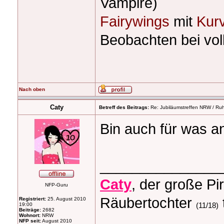
Vampire)
Fairywings
mit
Kur
Beobachten bei voll
Nach oben
Caty
Betreff des Beitrags:
Re: Jubiläumstreffen NRW / Ruh
Bin auch für was a
_______________
Caty
, der große Pi
NFP-Guru
Räubertochter
Registriert:
25. August 2010
19:00
(11/18)
Beiträge:
2682
Wohnort:
NRW
NFP seit:
August 2010