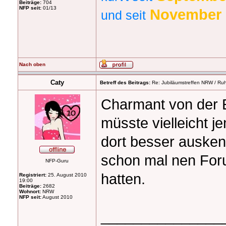
Beiträge:
704
NFP seit:
01/13
November 
und seit
Nach oben
Caty
Betreff des Beitrags:
Re: Jubiläumstreffen NRW / Ruh
Charmant von der E
müsste vielleicht 
dort besser auskenn
schon mal nen For
NFP-Guru
hatten.
Registriert:
25. August 2010
19:00
Beiträge:
2682
Wohnort:
NRW
NFP seit:
August 2010
_______________