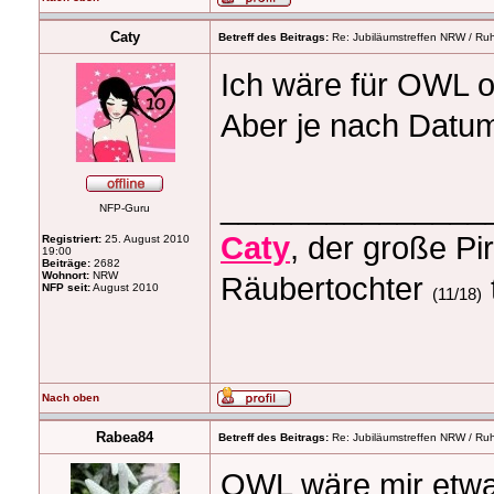
Caty
Betreff des Beitrags:
Re: Jubiläumstreffen NRW / Ruh
Ich wäre für OWL o
Aber je nach Datum 
_______________
NFP-Guru
Caty
, der große Pi
Registriert:
25. August 2010
19:00
Beiträge:
2682
Wohnort:
NRW
Räubertochter
NFP seit:
August 2010
(11/18)
Nach oben
Rabea84
Betreff des Beitrags:
Re: Jubiläumstreffen NRW / Ruh
OWL wäre mir etwa