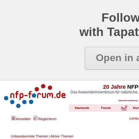
Follow
with Tapat
Open in 
20 Jahre
NFP-
Das Anwenderinnenforum für natürliche,
Datenschutzerklärung
Startseite
Forum
Kur
Jubilä
Anmelden
Registrieren
Unbeantwortete Themen
|
Aktive Themen