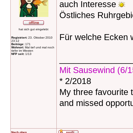
auch Interesse
Östliches Ruhrgebi
hat sich gut eingelebt
Für welche Ecken 
Registriert:
23. Oktober 2010
23:12
Beiträge:
171
Wohnort:
Mal tief und mal noch
tiefer im Westen
NFP seit:
1/13
_______________
Mit Sausewind (6/1
* 2/2018
My three favourite 
and missed opportu
Nach oben