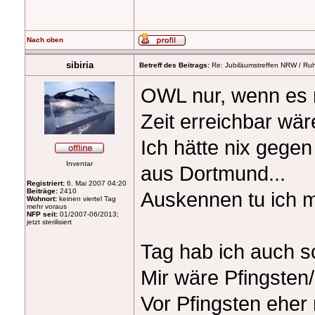
Nach oben
sibiria
Betreff des Beitrags:
Re: Jubiläumstreffen NRW / Ruh
OWL nur, wenn es m
Zeit erreichbar wär
Ich hätte nix gege
Inventar
aus Dortmund...
Registriert:
6. Mai 2007 04:20
Beiträge:
2410
Auskennen tu ich m
Wohnort:
keinen viertel Tag
mehr voraus
NFP seit:
01/2007-06/2013;
jetzt sterilisiert
Tag hab ich auch s
Mir wäre Pfingsten/
Vor Pfingsten eher 