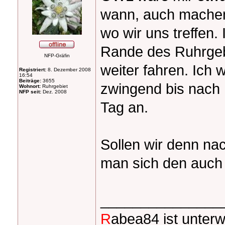
wann, auch machen.
wo wir uns treffen.
Rande des Ruhrgeb
NFP-Gräfin
weiter fahren. Ich 
Registriert:
8. Dezember 2008
16:54
Beiträge:
3655
zwingend bis nach 
Wohnort:
Ruhrgebiet
NFP seit:
Dez. 2008
Tag an.
Sollen wir denn na
man sich den auch
_______________
R
abea84 ist unter