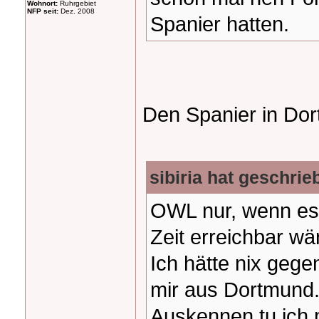
Wohnort:
Ruhrgebiet
NFP seit:
Dez. 2008
Spanier hatten.
Den Spanier in Dort
sibiria hat geschrie
OWL nur, wenn es 
Zeit erreichbar wä
Ich hätte nix geg
mir aus Dortmund.
Auskennen tu ich 