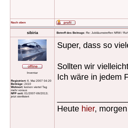
Nach oben
sibiria
Betreff des Beitrags:
Re: Jubiläumstreffen NRW / Ruh
Super, dass so vie
Sollten wir viellei
Inventar
Ich wäre in jedem F
Registriert:
6. Mai 2007 04:20
Beiträge:
2410
Wohnort:
keinen viertel Tag
mehr voraus
NFP seit:
01/2007-06/2013;
_______________
jetzt sterilisiert
Heute
hier
, morgen 