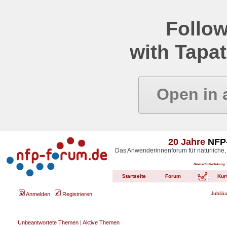
Follow
with Tapat
Open in 
20 Jahre
NFP-
Das Anwenderinnenforum für natürliche,
Datenschutzerklärung
Startseite
Forum
Kur
Jubilä
Anmelden
Registrieren
Unbeantwortete Themen
|
Aktive Themen