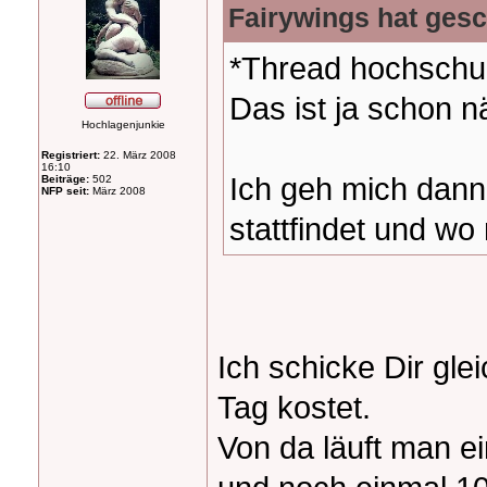
Fairywings hat gesc
*Thread hochschu
Das ist ja schon
Hochlagenjunkie
Registriert:
22. März 2008
16:10
Ich geh mich dann
Beiträge:
502
NFP seit:
März 2008
stattfindet und w
Ich schicke Dir gl
Tag kostet.
Von da läuft man ei