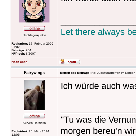
_______________
Let there always b
Hochlagenjunkie
Registriert:
17. Februar 2006
21:02
Beiträge:
704
NFP seit:
8/2007
Nach oben
Fairywings
Betreff des Beitrags:
Re: Jubiläumstreffen im Norden
Ich würde auch wa
_______________
"Tu was die Vernunf
Kurven-Rätslerin
morgen bereu'n wir
Registriert:
26. März 2014
12:05