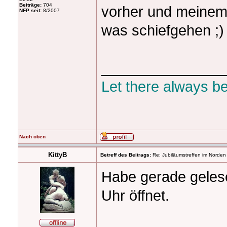
Beiträge:
704
vorher und meinem 
NFP seit:
8/2007
was schiefgehen ;)
_______________
Let there always b
Nach oben
KittyB
Betreff des Beitrags:
Re: Jubiläumstreffen im Norden
Habe gerade gelese
Uhr öffnet.