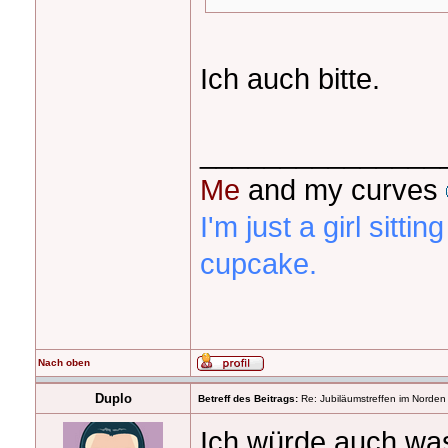
Ich auch bitte.
_______________
Me
and my curves
I'm just a girl sittin
cupcake.
Nach oben
Duplo
Betreff des Beitrags:
Re: Jubiläumstreffen im Norden
Ich würde auch was