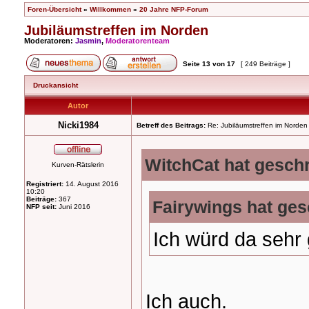
Foren-Übersicht
»
Willkommen
»
20 Jahre NFP-Forum
Jubiläumstreffen im Norden
Moderatoren:
Jasmin
,
Moderatorenteam
Seite
13
von
17
[ 249 Beiträge ]
Druckansicht
Autor
Nicki1984
Betreff des Beitrags:
Re: Jubiläumstreffen im Norden
WitchCat hat gesch
Kurven-Rätslerin
Registriert:
14. August 2016
10:20
Beiträge:
367
Fairywings hat ges
NFP seit:
Juni 2016
Ich würd da sehr
Ich auch.