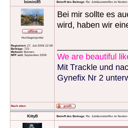
Inimini85
Betreff des Beitrags:
Re: Jubiläumstreffen im Norden
Bei mir sollte es a
wird, haben wir ein
Hochlagenjunkie
_______________
Registriert:
27. Juli 2009 22:08
Beiträge:
722
Wohnort:
Bremen
We are beautiful li
NFP seit:
September 2009
Mit Trackle und nac
Gynefix Nr 2 unte
Nach oben
KittyB
Betreff des Beitrags:
Re: Jubiläumstreffen im Norden