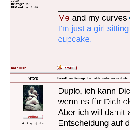
10:20
_______________
Beiträge:
367
NFP seit:
Juni 2016
Me
and my curves
I'm just a girl sittin
cupcake.
Nach oben
KittyB
Betreff des Beitrags:
Re: Jubiläumstreffen im Norden
Duplo, ich kann Di
wenn es für Dich ok
Aber ich will damit 
Entscheidung auf d
Hochlagenjunkie