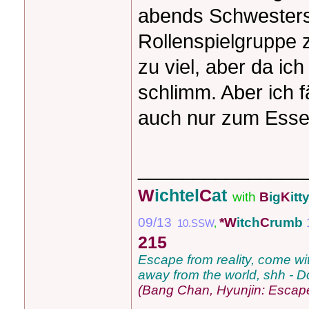
abends Schwesters
Rollenspielgruppe z
zu viel, aber da ich
schlimm. Aber ich 
auch nur zum Esse
_______________
W
ichtel
C
at
with
B
ig
K
itt
09/13
*W
itch
C
rumb
10.SSW
,
215
Escape from reality, come with 
away from the world, shh - Do
(Bang Chan, Hyunjin: Escap