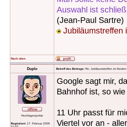
Auswahl ist schließ
(Jean-Paul Sartre)
Jubiläumstreffen
Nach oben
Duplo
Betreff des Beitrags:
Re: Jubiläumstreffen im Norden
Google sagt mir, da
Bahnhof ist, so wie
11 Uhr passt für 
Hochlagenjunkie
Viertel vor an - al
Registriert:
17. Februar 2006
21:02