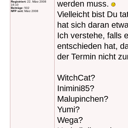
werden muss.
Registriert:
22. März 2008
16:10
Beiträge:
502
NFP seit:
März 2008
Vielleicht bist Du 
hat sich daran etw
Ich verstehe, falls 
entschieden hat, d
der Termin nicht 
WitchCat?
Inimini85?
Malupinchen?
Yumi?
Wega?