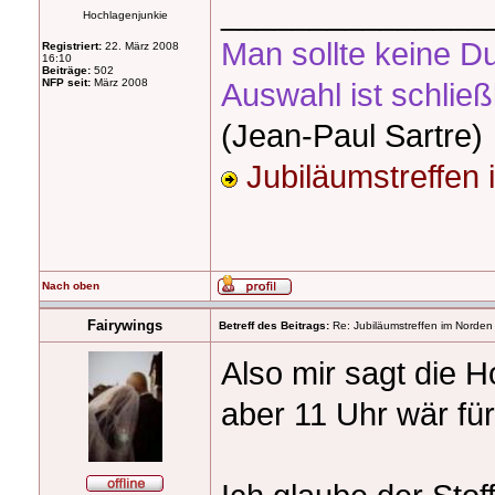
_______________
Hochlagenjunkie
Man sollte keine D
Registriert:
22. März 2008
16:10
Beiträge:
502
NFP seit:
März 2008
Auswahl ist schließ
(Jean-Paul Sartre)
Jubiläumstreffen
Nach oben
Fairywings
Betreff des Beitrags:
Re: Jubiläumstreffen im Norden
Also mir sagt die 
aber 11 Uhr wär fü