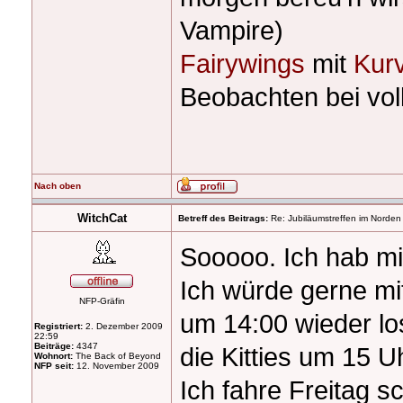
Vampire)
Fairywings
mit
Kur
Beobachten bei voll
Nach oben
WitchCat
Betreff des Beitrags:
Re: Jubiläumstreffen im Norden
Sooooo. Ich hab mic
Ich würde gerne mit
NFP-Gräfin
um 14:00 wieder lo
Registriert:
2. Dezember 2009
22:59
Beiträge:
4347
die Kitties um 15 
Wohnort:
The Back of Beyond
NFP seit:
12. November 2009
Ich fahre Freitag 