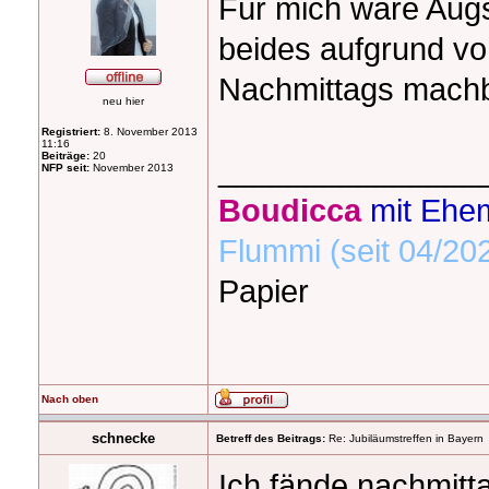
Für mich wäre Aug
beides aufgrund v
Nachmittags machb
neu hier
Registriert:
8. November 2013
11:16
Beiträge:
20
_______________
NFP seit:
November 2013
Boudicca
mit Ehe
Flummi (seit 04/20
Papier
Nach oben
schnecke
Betreff des Beitrags:
Re: Jubiläumstreffen in Bayern
Ich fände nachmitt