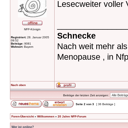
Lesecweiter voller 
_______________
NFP-Königin
Schnecke
Registriert:
28. Januar 2005
09:52
Nach weit mehr al
Beiträge:
9081
Wohnort:
Bayern
Menopause , in Nfp
Nach oben
Beiträge der letzten Zeit anzeigen:
Seite
2
von
3
[ 36 Beiträge ]
Foren-Übersicht
»
Willkommen
»
20 Jahre NFP-Forum
Wer ist online?