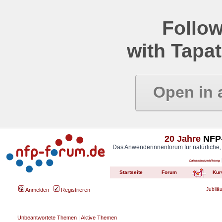
Follow
with Tapat
Open in 
20 Jahre
NFP-
Das Anwenderinnenforum für natürliche,
Datenschutzerklärung
Startseite
Forum
Kur
Jubilä
Anmelden
Registrieren
Unbeantwortete Themen
|
Aktive Themen