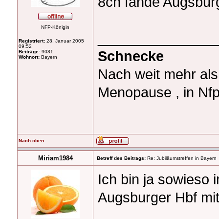
8ch fände Augsburg
NFP-Königin
_______________
Registriert:
28. Januar 2005
09:52
Schnecke
Beiträge:
9081
Wohnort:
Bayern
Nach weit mehr al
Menopause , in Nfp
Nach oben
Miriam1984
Betreff des Beitrags:
Re: Jubiläumstreffen in Bayern
Ich bin ja sowieso
Augsburger Hbf mi