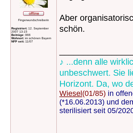
Aber organisatoris
Fingerwundschreiberin
schön.
Registriert:
12. September
2007 13:15
Beiträge:
866
Wohnort:
im schönen Bayern
NFP seit:
11/07
_______________
♪ ...denn alle wirk
unbeschwert. Sie l
Horizont. Da, wo d
Wiesel
(01/85)
in offe
(*16.06.2013) und dem
sterilisiert seit 05/20