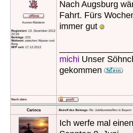
Nach Augsburg wär
Fahrt. Fürs Woche
Kurven-Rätslerin
immer gut
Registriert:
13. Dezember 2012
20:20
Beiträge:
223
Wohnort:
zwischen Wasser und
Berg
_______________
NFP seit:
17.12.2012
michi
Unser Söhnch
gekommen
Nach oben
Carioca
Betreff des Beitrags:
Re: Jubiläumstreffen in Bayern
Ich werfe mal eine