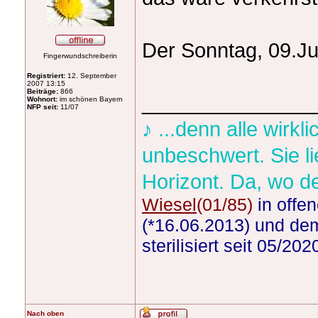
Der Sonntag, 09.Ju
Fingerwundschreiberin
Registriert:
12. September
2007 13:15
Beiträge:
866
_______________
Wohnort:
im schönen Bayern
NFP seit:
11/07
♪ ...denn alle wirk
unbeschwert. Sie l
Horizont. Da, wo d
Wiesel
(01/85)
in offe
(*16.06.2013) und dem
sterilisiert seit 05/20
Nach oben