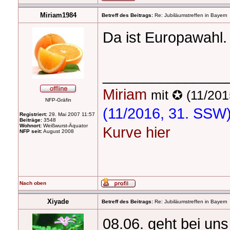
Miriam1984
Betreff des Beitrags:
Re: Jubiläumstreffen in Bayern
Da ist Europawahl. 
_______________
Miriam
mit ✪ (11/201
NFP-Gräfin
(11/2016, 31. SSW
Registriert:
29. Mai 2007 11:57
Beiträge:
3548
Wohnort:
Weißwurst-Äquator
Kurve hier
NFP seit:
August 2008
Nach oben
Xiyade
Betreff des Beitrags:
Re: Jubiläumstreffen in Bayern
08.06. geht bei uns