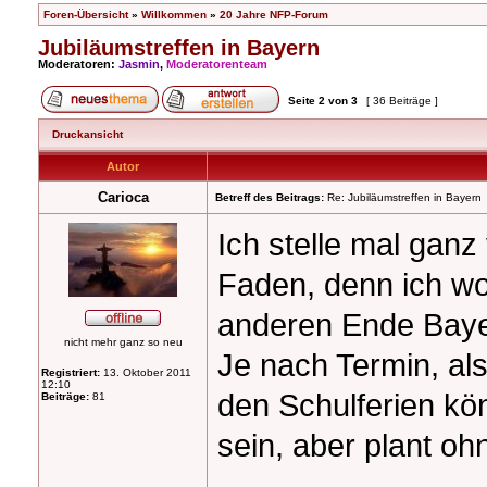
Foren-Übersicht
»
Willkommen
»
20 Jahre NFP-Forum
Jubiläumstreffen in Bayern
Moderatoren:
Jasmin
,
Moderatorenteam
Seite
2
von
3
[ 36 Beiträge ]
Druckansicht
Autor
Carioca
Betreff des Beitrags:
Re: Jubiläumstreffen in Bayern
Ich stelle mal ganz
Faden, denn ich w
anderen Ende Baye
nicht mehr ganz so neu
Je nach Termin, al
Registriert:
13. Oktober 2011
12:10
den Schulferien kön
Beiträge:
81
sein, aber plant o