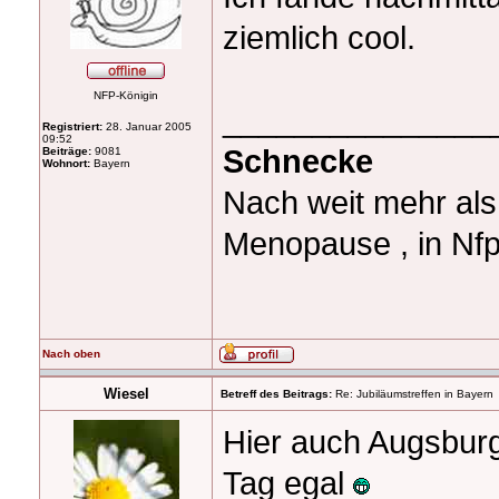
ziemlich cool.
NFP-Königin
_______________
Registriert:
28. Januar 2005
09:52
Schnecke
Beiträge:
9081
Wohnort:
Bayern
Nach weit mehr al
Menopause , in Nfp
Nach oben
Wiesel
Betreff des Beitrags:
Re: Jubiläumstreffen in Bayern
Hier auch Augsbur
Tag egal