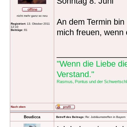
Sonntag 8. Juni
nicht mehr ganz so neu
An dem Termin bin 
Registriert:
13. Oktober 2011
12:10
mich freuen, wenn 
Beiträge:
81
_______________
"Wenn die Liebe die
Verstand."
Rasmus, Pontus und der Schwertschlu
Nach oben
Boudicca
Betreff des Beitrags:
Re: Jubiläumstreffen in Bayern