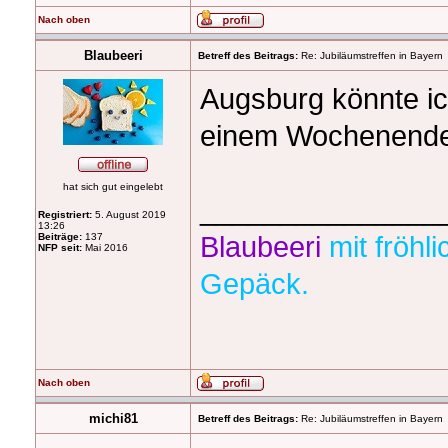
Nach oben
Blaubeeri
Betreff des Beitrags:
Re: Jubiläumstreffen in Bayern
Augsburg könnte ich
einem Wochenend
hat sich gut eingelebt
_______________
Registriert:
5. August 2019
13:26
Blaubeeri
mit fröh
Beiträge:
137
NFP seit:
Mai 2016
Gepäck.
Nach oben
michi81
Betreff des Beitrags:
Re: Jubiläumstreffen in Bayern