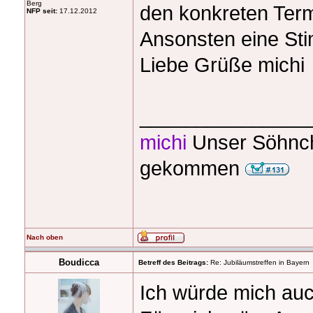
Berg
den konkreten Term
NFP seit:
17.12.2012
Ansonsten eine St
Liebe Grüße michi
_______________
michi
Unser Söhnch
gekommen
Nach oben
Boudicca
Betreff des Beitrags:
Re: Jubiläumstreffen in Bayern
Ich würde mich auc