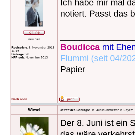
Ich habe mir mal d
notiert. Passt das 
_______________
neu hier
Boudicca
mit Ehe
Registriert:
8. November 2013
11:16
Beiträge:
20
Flummi (seit 04/20
NFP seit:
November 2013
Papier
Nach oben
Wiesel
Betreff des Beitrags:
Re: Jubiläumstreffen in Bayern
Der 8. Juni ist ein
das wäre verkehrst