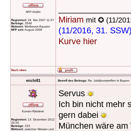
_______________
NFP-Gräfin
Miriam
mit ✪ (11/201
Registriert:
29. Mai 2007 11:57
Beiträge:
3548
Wohnort:
Weißwurst-Äquator
(11/2016, 31. SSW
NFP seit:
August 2008
Kurve hier
Nach oben
michi81
Betreff des Beitrags:
Re: Jubiläumstreffen in Bayern
Servus
Ich bin nicht mehr 
Kurven-Rätslerin
gern dabei
Registriert:
13. Dezember 2012
München wäre am 
20:20
Beiträge:
223
Wohnort:
zwischen Wasser und