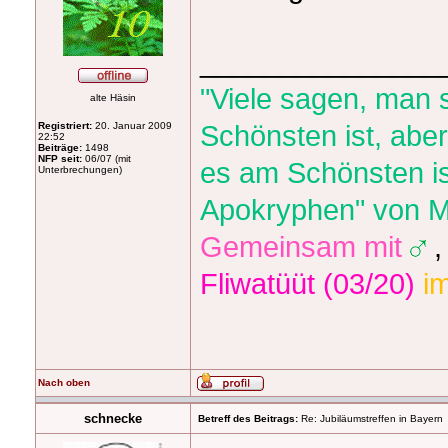
_______________
"Viele sagen, man 
alte Häsin
Schönsten ist, aber
Registriert:
20. Januar 2009
22:52
Beiträge:
1498
NFP seit:
06/07 (mit
es am Schönsten is
Unterbrechungen)
Apokryphen" von M
Gemeinsam mit
Fliwatüüt (03/20)
i
Nach oben
schnecke
Betreff des Beitrags:
Re: Jubiläumstreffen in Bayern