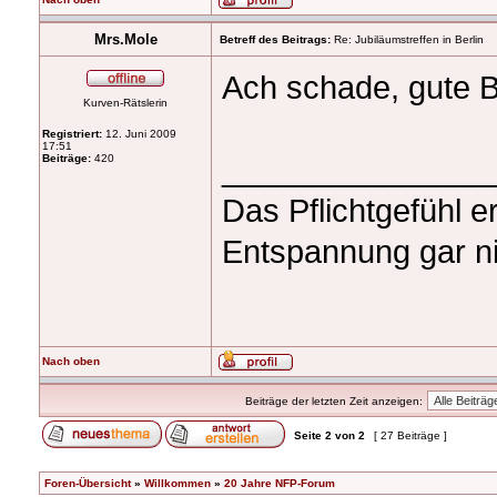
Mrs.Mole
Betreff des Beitrags:
Re: Jubiläumstreffen in Berlin
Ach schade, gute 
Kurven-Rätslerin
Registriert:
12. Juni 2009
17:51
_______________
Beiträge:
420
Das Pflichtgefühl e
Entspannung gar ni
Nach oben
Beiträge der letzten Zeit anzeigen:
Seite
2
von
2
[ 27 Beiträge ]
Foren-Übersicht
»
Willkommen
»
20 Jahre NFP-Forum