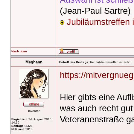
(Jean-Paul Sartre)
Jubiläumstreffen
Nach oben
Meghann
Betreff des Beitrags:
Re: Jubiläumstreffen in Berlin
https://mitvergnue
Hier gibts eine Aufli
was auch recht gut 
Inventar
Veteranenstraße ga
Registriert:
24. August 2010
14:19
Beiträge:
2328
NFP seit:
2010