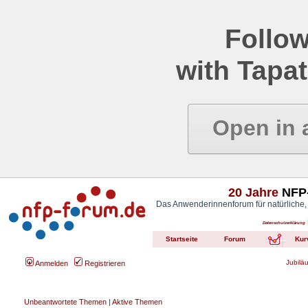
Follow
with Tapat
Open in 
20 Jahre
NFP-
Das Anwenderinnenforum für natürliche,
Datenschutzerklärung
Startseite
Forum
Kur
Jubilä
Anmelden
Registrieren
Unbeantwortete Themen
|
Aktive Themen