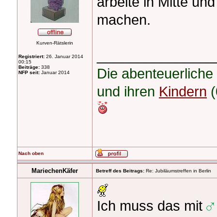
arbeite in Mitte u
machen.
Kurven-Rätslerin
_______________
Registriert:
26. Januar 2014
00:15
Beiträge:
338
Die abenteuerliche
NFP seit:
Januar 2014
und ihren
Kindern
(
Nach oben
MariechenKäfer
Betreff des Beitrags:
Re: Jubiläumstreffen in Berlin
Ich muss das mit