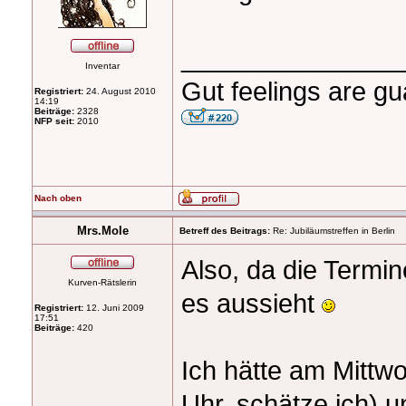
_______________
Inventar
Gut feelings are gu
Registriert:
24. August 2010
14:19
Beiträge:
2328
NFP seit:
2010
Nach oben
Mrs.Mole
Betreff des Beitrags:
Re: Jubiläumstreffen in Berlin
Also, da die Termin
Kurven-Rätslerin
es aussieht
Registriert:
12. Juni 2009
17:51
Beiträge:
420
Ich hätte am Mittw
Uhr, schätze ich) 