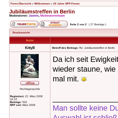
Foren-Übersicht
»
Willkommen
»
20 Jahre NFP-Forum
Jubiläumstreffen in Berlin
Moderatoren:
Jasmin
,
Moderatorenteam
Seite
2
von
2
[ 27 Beiträge ]
Druckansicht
Autor
KittyB
Betreff des Beitrags:
Re: Jubiläumstreffen in Berlin
Da ich seit Ewigkei
wieder staune, wie n
mal mit.
Hochlagenjunkie
_______________
Registriert:
22. März 2008
16:10
Beiträge:
502
NFP seit:
März 2008
Man sollte keine D
Auswahl ist schließ