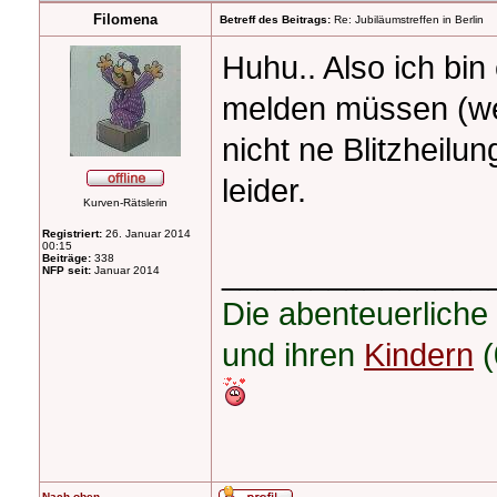
Filomena
Betreff des Beitrags:
Re: Jubiläumstreffen in Berlin
Huhu.. Also ich bin
melden müssen (weil
nicht ne Blitzheilu
leider.
Kurven-Rätslerin
Registriert:
26. Januar 2014
00:15
Beiträge:
338
_______________
NFP seit:
Januar 2014
Die abenteuerliche
und ihren
Kindern
(
Nach oben