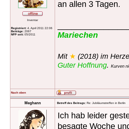
an allen 3 Tagen.
Inventar
_______________
Registriert:
4. April 2011 22:06
Beiträge:
2067
Mariechen
NFP seit:
05/2011
Mit
★
(2018) im Herze
Guter Hoffnung
.
Kurven ni
Nach oben
Meghann
Betreff des Beitrags:
Re: Jubiläumstreffen in Berlin
Ich hab leider gest
besagte Woche und b