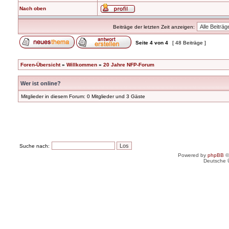
Nach oben
Beiträge der letzten Zeit anzeigen:
Seite
4
von
4
[ 48 Beiträge ]
Foren-Übersicht
»
Willkommen
»
20 Jahre NFP-Forum
Wer ist online?
Mitglieder in diesem Forum: 0 Mitglieder und 3 Gäste
Suche nach:
Powered by
phpBB
©
Deutsche 