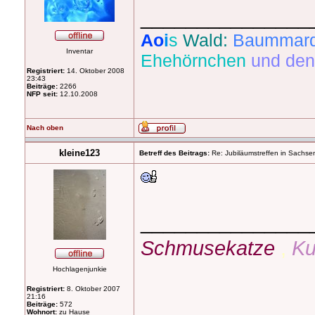
_______________
Ao
i
s
Wald:
Baummard
Inventar
Ehehörnchen
und den
Registriert:
14. Oktober 2008
23:43
Beiträge:
2266
NFP seit:
12.10.2008
Nach oben
kleine123
Betreff des Beitrags:
Re: Jubiläumstreffen in Sachse
_______________
Schmusekatze
,
Ku
Hochlagenjunkie
Registriert:
8. Oktober 2007
21:16
Beiträge:
572
Wohnort:
zu Hause