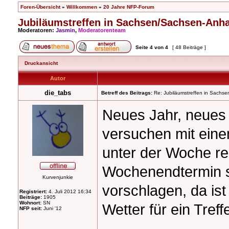
Foren-Übersicht
»
Willkommen
»
20 Jahre NFP-Forum
Jubiläumstreffen in Sachsen/Sachsen-Anha
Moderatoren:
Jasmin
,
Moderatorenteam
Seite
4
von
4
[ 48 Beiträge ]
Druckansicht
Autor
die_tabs
Betreff des Beitrags:
Re: Jubiläumstreffen in Sachse
Neues Jahr, neues 
versuchen mit eine
unter der Woche rel
Wochenendtermin so
Kurvenjunkie
vorschlagen, da is
Registriert:
4. Juli 2012 16:34
Beiträge:
1905
Wohnort:
SN
Wetter für ein Tref
NFP seit:
Juni '12