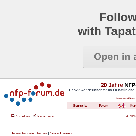
Follow
with Tapat
Open in 
20 Jahre
NFP-
Das Anwenderinnenforum für natürliche,
Datenschutzerklärung
Startseite
Forum
Kur
Jubilä
Anmelden
Registrieren
Unbeantwortete Themen
|
Aktive Themen