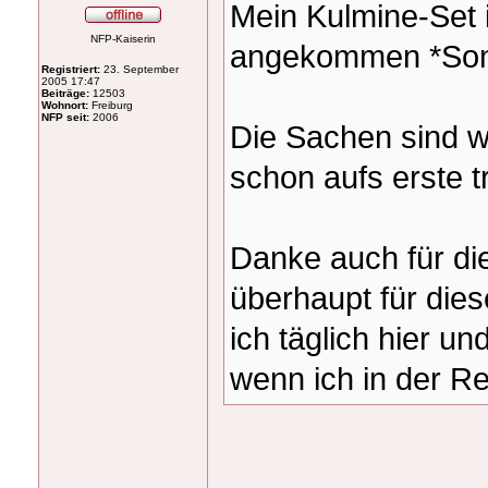
Mein Kulmine-Set
NFP-Kaiserin
angekommen *Son
Registriert:
23. September
2005 17:47
Beiträge:
12503
Wohnort:
Freiburg
NFP seit:
2006
Die Sachen sind w
schon aufs erste 
Danke auch für di
überhaupt für dies
ich täglich hier u
wenn ich in der Reg