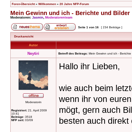
Foren-Übersicht
»
Willkommen
»
20 Jahre NFP-Forum
Mein Gewinn und ich - Berichte und Bilder
Moderatoren:
Jasmin
,
Moderatorenteam
Seite
1
von
16
[ 234 Beiträge ]
Druckansicht
Autor
Neytiri
Betreff des Beitrags:
Mein Gewinn und ich - Berichte 
Hallo ihr Lieben,
wie auch beim letz
wenn ihr von euren
Moderatorin
mögt, gern auch Bil
Registriert:
21. April 2009
10:41
Beiträge:
3518
besten auch direkt
NFP seit:
03/09