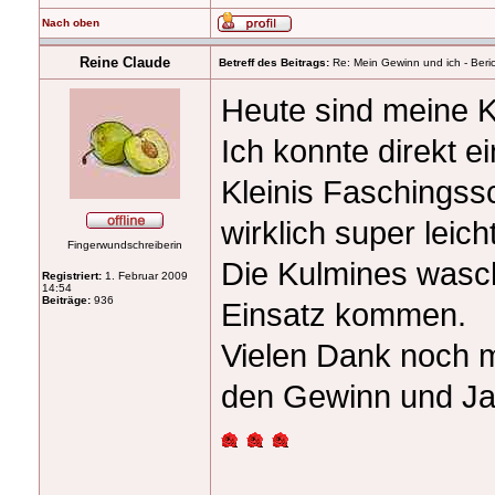
Nach oben
Reine Claude
Betreff des Beitrags:
Re: Mein Gewinn und ich - Beric
Heute sind meine
Ich konnte direkt 
Kleinis Faschings
wirklich super leich
Fingerwundschreiberin
Die Kulmines wasch
Registriert:
1. Februar 2009
14:54
Beiträge:
936
Einsatz kommen.
Vielen Dank noch
den Gewinn und J