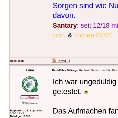
Sorgen sind wie Nu
davon.
Santary
: seit 12/18 
&
☆chen 07/21
02/21
Nach oben
Lune
Betreff des Beitrags:
Re: Mein Gewinn und ich - Beric
Ich war ungeduldig
getestet.
NFP-Kaiserin
Das Aufmachen fand
Registriert:
23. September
2005 17:47
Beiträge:
12503