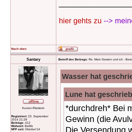
_______________
hier gehts zu
--> mein
Nach oben
Santary
Betreff des Beitrags:
Re: Mein Gewinn und ich - Beric
Wasser hat geschri
Lune hat geschrie
*durchdreh* Bei 
Kurven-Rätslerin
Gewinn (die Avul
Registriert:
23. September
2014 21:29
Beiträge:
412
Wohnort:
BaWü
Die Versendung wa
NFP seit:
Oktober'14