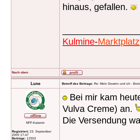
hinaus, gefallen.
_______________
Kulmine
-
Marktplatz
Nach oben
Lune
Betreff des Beitrags:
Re: Mein Gewinn und ich - Beric
Bei mir kam heute
Vulva Creme) an.
Die Versendung war
NFP-Kaiserin
Registriert:
23. September
2005 17:47
Beiträge:
12503