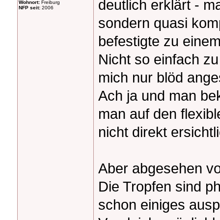
deutlich erklärt - 
Wohnort:
Freiburg
NFP seit:
2006
sondern quasi komp
befestigte zu eine
Nicht so einfach zu
mich nur blöd anges
Ach ja und man be
man auf den flexib
nicht direkt ersichtl
Aber abgesehen vo
Die Tropfen sind p
schon einiges auspr