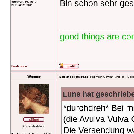
Bin schon sehr ges
Wohnort:
Freiburg
NFP seit:
2006
_______________
good things are co
Nach oben
Wasser
Betreff des Beitrags:
Re: Mein Gewinn und ich - Beric
Lune hat geschrieb
*durchdreh* Bei m
(die Avulva Vulva
Kurven-Rätslerin
Die Versendung war