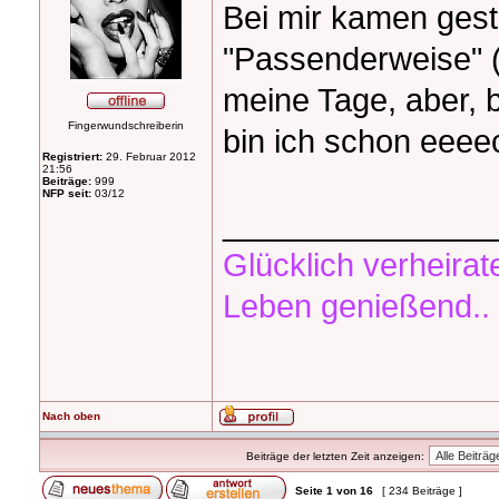
Bei mir kamen gest
"Passenderweise" (
meine Tage, aber,
Fingerwundschreiberin
bin ich schon eeee
Registriert:
29. Februar 2012
21:56
Beiträge:
999
NFP seit:
03/12
_______________
Glücklich verheirat
Leben genießend..
Nach oben
Beiträge der letzten Zeit anzeigen:
Seite
1
von
16
[ 234 Beiträge ]