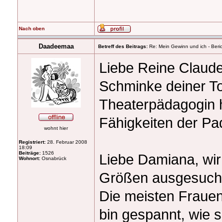
Nach oben
Daadeemaa
Betreff des Beitrags:
Re: Mein Gewinn und ich - Beric
Liebe Reine Claude,
Schminke deiner To
Theaterpädagogin h
Fähigkeiten der Pa
wohnt hier
Registriert:
28. Februar 2008
18:09
Beiträge:
1526
Liebe Damiana, wir
Wohnort:
Osnabrück
Größen ausgesucht,
Die meisten Fraue
bin gespannt, wie s