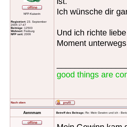
ist.
Ich wünsche dir ga
NFP-Kaiserin
Registriert:
23. September
2005 17:47
Beiträge:
12503
Und ich richte lie
Wohnort:
Freiburg
NFP seit:
2006
Moment unterwegs 
_______________
good things are co
Nach oben
Aennmam
Betreff des Beitrags:
Re: Mein Gewinn und ich - Beric
Mein Gewinn kam 