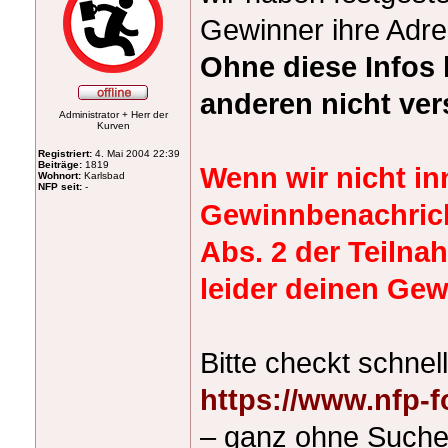
Gewinner ihre Adr
Ohne diese Infos 
anderen nicht ver
Administrator + Herr der
Kurven
Registriert:
4. Mai 2004 22:39
Beiträge:
1819
Wenn wir nicht in
Wohnort:
Karlsbad
NFP seit:
-
Gewinnbenachrich
Abs. 2 der Teiln
leider deinen Gew
Bitte checkt schne
https://www.nfp-
– ganz ohne Suchen