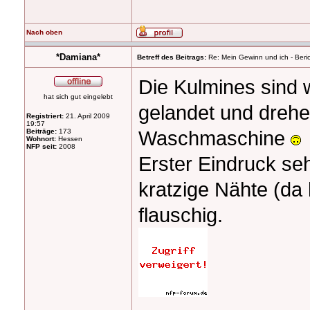
Nach oben
*Damiana*
Betreff des Beitrags:
Re: Mein Gewinn und ich - Beric
Die Kulmines sind 
hat sich gut eingelebt
gelandet und drehen
Registriert:
21. April 2009
19:57
Waschmaschine
Beiträge:
173
Wohnort:
Hessen
NFP seit:
2008
Erster Eindruck seh
kratzige Nähte (da
flauschig.