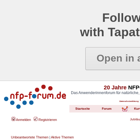
Follow
with Tapat
Open in 
20 Jahre
NFP-
Das Anwenderinnenforum für natürliche,
Datenschutzerklärung
Startseite
Forum
Kur
Jubilä
Anmelden
Registrieren
Unbeantwortete Themen
|
Aktive Themen