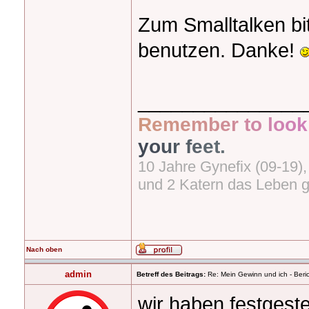
Zum Smalltalken bi
benutzen. Danke!
_______________
R
e
m
e
m
b
e
r
t
o
l
o
o
k
y
o
u
r
f
e
e
t
.
10 Jahre Gynefix (09-19)
und 2 Katern das Leben 
Nach oben
admin
Betreff des Beitrags:
Re: Mein Gewinn und ich - Beric
wir haben festgeste