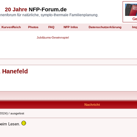
20 Jahre
NFP-Forum.de
enforum für natürliche, sympto-thermale Familienplanung.
KurvenReich
Photos
FAQ
NFP Infos
Datenschutzerklärung
Im
Jubiläums-Gewinnspiel
 Hanefeld
Nachricht
2024) / ausgelost
 beim Lesen.