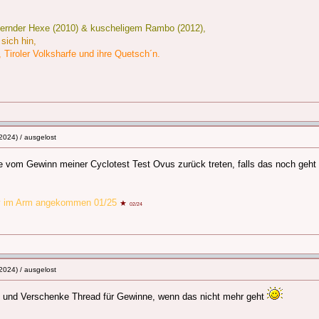
bernder Hexe (2010) & kuscheligem Rambo (2012),
sich hin,
e, Tiroler Volksharfe und ihre Quetsch´n.
2024) / ausgelost
 vom Gewinn meiner Cyclotest Test Ovus zurück treten, falls das noch geht
by im Arm angekommen 01/25
★
02/24
2024) / ausgelost
- und Verschenke Thread für Gewinne, wenn das nicht mehr geht