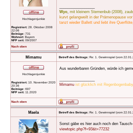
_________________
Wyo
,
mit kleinem Sternenbub (2008), zau
kurvt gelangweilt in der Prämenopause vor 
Hochlagenjunkie
tanzt wieder Ballett und liebt ihre Querflöt
Registriert:
28. Oktober 2008
22:06
Beiträge:
731
Wohnort:
Bayern
NFP seit:
09/2007
Nach oben
Mimamu
Betreff des Beitrags:
Re: 1. Gewinnspiel (vom 22.01.
Aus wunderbaren Gründen, würde ich gerne
Hochlagenjunkie
_________________
Registriert:
10. November 2020
Mimamu
ist glücklich mit Regenbogenba
20:36
Beiträge:
697
NFP seit:
11.2020
Nach oben
Maela
Betreff des Beitrags:
Re: 1. Gewinnspiel (vom 22.01.
Sonst gäbe es hier auch noch den Tausch
viewtopic.php?f=93&t=77232