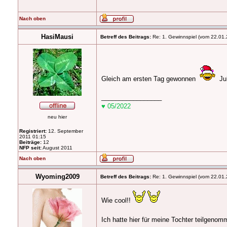
Nach oben
HasiMausi
Betreff des Beitrags:
Re: 1. Gewinnspiel (vom 22.01.
Gleich am ersten Tag gewonnen
Juh
_________________
♥ 05/2022
neu hier
Registriert:
12. September
2011 01:15
Beiträge:
12
NFP seit:
August 2011
Nach oben
Wyoming2009
Betreff des Beitrags:
Re: 1. Gewinnspiel (vom 22.01.
Wie cool!!
Ich hatte hier für meine Tochter teilgenom