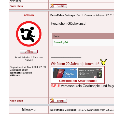
NFP seit:
-
Nach oben
admin
Betreff des Beitrags:
Re: 1. Gewinnspiel (vom 22.01.
Herzlichen Glückwunsch
Code:
Sweety04
_________________
Administrator + Herr der
Kurven
Wir feiern 20 Jahre nfp-forum.de!
Registriert:
4. Mai 2004 22:39
Beiträge:
1819
Wohnort:
Karlsbad
NFP seit:
-
!NEU!
Verpasse kein Gewinnspiel und fo
Nach oben
Mimamu
Betreff des Beitrags:
Re: 1. Gewinnspiel (vom 22.01.