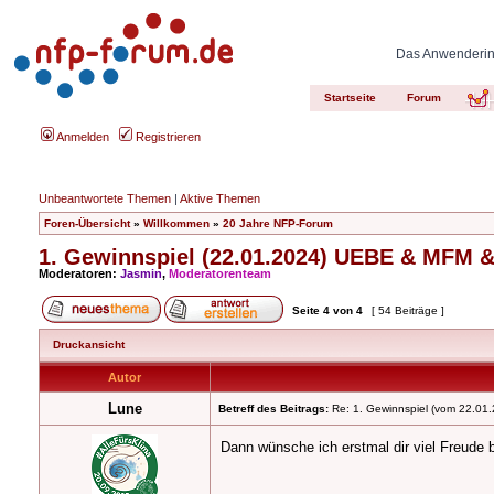
Das Anwenderinn
Startseite
Forum
Anmelden
Registrieren
Unbeantwortete Themen
|
Aktive Themen
Foren-Übersicht
»
Willkommen
»
20 Jahre NFP-Forum
1. Gewinnspiel (22.01.2024) UEBE & MFM &
Moderatoren:
Jasmin
,
Moderatorenteam
Seite
4
von
4
[ 54 Beiträge ]
Druckansicht
Autor
Lune
Betreff des Beitrags:
Re: 1. Gewinnspiel (vom 22.01.
Dann wünsche ich erstmal dir viel Freude
_________________