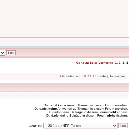
Gehe zu Seite
Vorherige
1
,
2
,
3
,
4
Alle Zeiten sind UTC + 1 Stunde [ Sommerzeit ]
Du darfst
keine
neuen Themen in diesem Forum erstellen.
Du darfst
keine
Antworten zu Themen in diesem Forum erstellen.
Du darfst deine Beiträge in diesem Forum
nicht
ändern.
Du darfst deine Beiträge in diesem Forum
nicht
löschen.
Gehe zu: