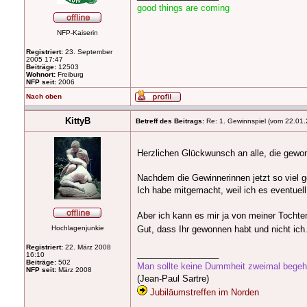
good things are coming
NFP-Kaiserin
Registriert:
23. September
2005 17:47
Beiträge:
12503
Wohnort:
Freiburg
NFP seit:
2006
Nach oben
KittyB
Betreff des Beitrags:
Re: 1. Gewinnspiel (vom 22.01.
Herzlichen Glückwunsch an alle, die gew
Nachdem die Gewinnerinnen jetzt so viel g
Ich habe mitgemacht, weil ich es eventuell
Aber ich kann es mir ja von meiner Tochte
Hochlagenjunkie
Gut, dass Ihr gewonnen habt und nicht ich
Registriert:
22. März 2008
_________________
16:10
Beiträge:
502
Man sollte keine Dummheit zweimal begehen
NFP seit:
März 2008
(Jean-Paul Sartre)
Jubiläumstreffen im Norden