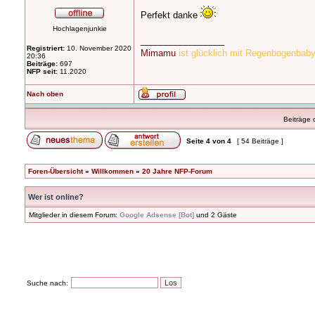
Perfekt danke
Hochlagenjunkie
_________________
Registriert:
10. November 2020
Mimamu
ist glücklich mit Regenbogenba
20:36
Beiträge:
697
NFP seit:
11.2020
Nach oben
Beiträge 
Seite
4
von
4
[ 54 Beiträge ]
Foren-Übersicht
»
Willkommen
»
20 Jahre NFP-Forum
Wer ist online?
Mitglieder in diesem Forum:
Google Adsense [Bot]
und 2 Gäste
Suche nach: