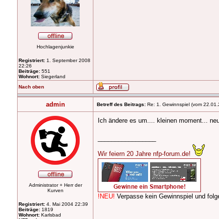
Hochlagenjunkie
Registriert:
1. September 2008
22:26
Beiträge:
551
Wohnort:
Siegerland
Nach oben
admin
Betreff des Beitrags:
Re: 1. Gewinnspiel (vom 22.01.
Ich ändere es um.... kleinen moment... ne
_________________
Wir feiern 20 Jahre nfp-forum.de!
Administrator + Herr der
Kurven
!NEU!
Verpasse kein Gewinnspiel und fo
Registriert:
4. Mai 2004 22:39
Beiträge:
1819
Wohnort:
Karlsbad