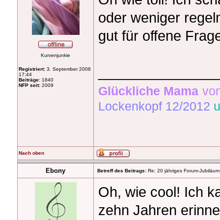
oder weniger regel
gut für offene Frag
Kurvenjunkie
_______________
Registriert:
3. September 2008
17:44
Beiträge:
1840
NFP seit:
2009
Glückliche Mama
v
Lockenkopf 12/2012
u
Nach oben
Ebony
Betreff des Beitrags:
Re: 20 jähriges Forum-Jubiläum
Oh, wie cool! Ich 
zehn Jahren erinner