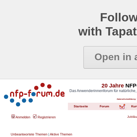
Follow
with Tapat
Open in 
20 Jahre
NFP-
Das Anwenderinnenforum für natürliche,
Datenschutzerklärung
Startseite
Forum
Kur
Jubilä
Anmelden
Registrieren
Unbeantwortete Themen
|
Aktive Themen