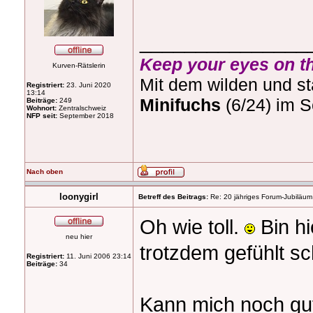
_______________
Keep your eyes on th
Kurven-Rätslerin
Mit dem wilden und s
Registriert:
23. Juni 2020
13:14
Minifuchs
(6/24) im S
Beiträge:
249
Wohnort:
Zentralschweiz
NFP seit:
September 2018
Nach oben
loonygirl
Betreff des Beitrags:
Re: 20 jähriges Forum-Jubiläum
Oh wie toll.
Bin hi
neu hier
trotzdem gefühlt s
Registriert:
11. Juni 2006 23:14
Beiträge:
34
Kann mich noch gut