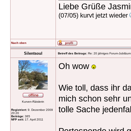
Liebe Grüße Jasm
(07/05) kurvt jetzt wieder
Nach oben
Silentsoul
Betreff des Beitrags:
Re: 20 jähriges Forum-Jubiläum
Oh wow
Wie toll, dass ihr d
mich schon sehr un
Kurven-Rätslerin
tolle Sache jedenfa
Registriert:
9. Dezember 2009
20:20
Beiträge:
365
NFP seit:
17. April 2011
Portospende wird 