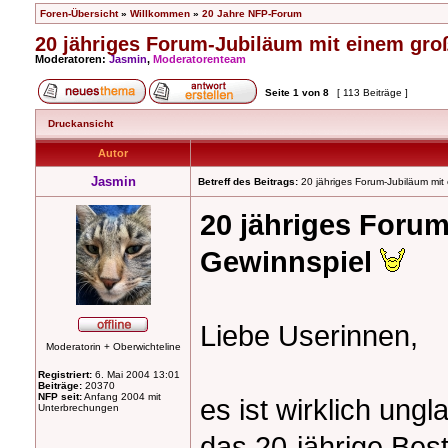
Foren-Übersicht
»
Willkommen
»
20 Jahre NFP-Forum
20 jähriges Forum-Jubiläum mit einem gro
Moderatoren:
Jasmin
,
Moderatorenteam
Seite
1
von
8
[ 113 Beiträge ]
Druckansicht
Autor
Jasmin
Betreff des Beitrags:
20 jähriges Forum-Jubiläum mit
20 jähriges Foru
Gewinnspiel
Liebe Userinnen,
Moderatorin + Oberwichteline
Registriert:
6. Mai 2004 13:01
Beiträge:
20370
NFP seit:
Anfang 2004 mit
es ist wirklich ungl
Unterbrechungen
das 20-jährige Be