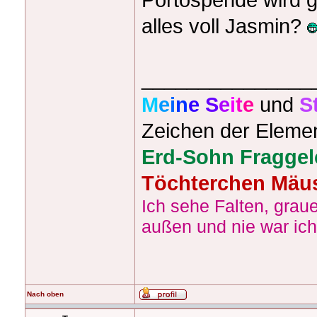
alles voll Jasmin?
_______________
M
e
i
n
e
S
e
i
t
e
und
S
Zeichen der Eleme
Erd-Sohn Fraggel
Töchterchen Mäus
Ich sehe Falten, grau
außen und nie war ich 
Nach oben