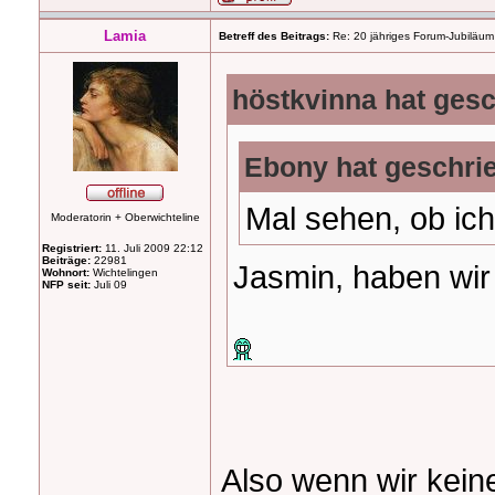
Lamia
Betreff des Beitrags:
Re: 20 jähriges Forum-Jubiläum
höstkvinna hat gesc
Ebony hat geschri
Mal sehen, ob ic
Moderatorin + Oberwichteline
Registriert:
11. Juli 2009 22:12
Beiträge:
22981
Jasmin, haben wir
Wohnort:
Wichtelingen
NFP seit:
Juli 09
Also wenn wir kein