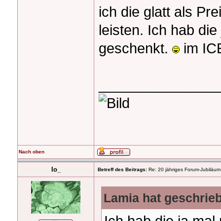
ich die glatt als P
leisten. Ich hab di
geschenkt.
im IC
_______________
Nach oben
Io_
Betreff des Beitrags:
Re: 20 jähriges Forum-Jubiläum
Lamia hat geschrie
Ich hab die ja mal