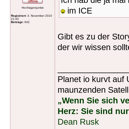
im ICE
Hochlagenjunkie
Registriert:
3. November 2010
21:43
Beiträge:
642
Gibt es zu der Sto
der wir wissen soll
_______________
Planet io kurvt au
maunzenden Satelli
„Wenn Sie sich ver
Herz: Sie sind nur
Dean Rusk