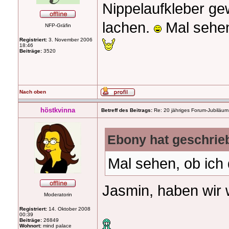
Nippelaufkleber ge
lachen.
Mal sehen
NFP-Gräfin
Registriert:
3. November 2006
18:46
Beiträge:
3520
Nach oben
höstkvinna
Betreff des Beitrags:
Re: 20 jähriges Forum-Jubiläum
Ebony hat geschrie
Mal sehen, ob ich
Jasmin, haben wir 
Moderatorin
Registriert:
14. Oktober 2008
00:39
Beiträge:
26849
Wohnort:
mind palace