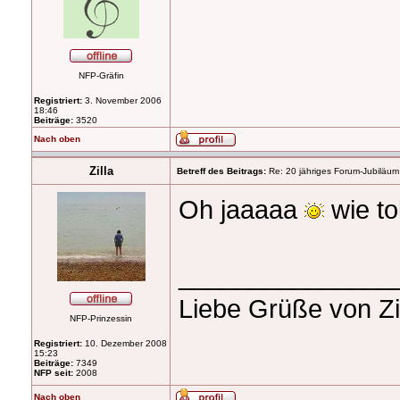
NFP-Gräfin
Registriert:
3. November 2006
18:46
Beiträge:
3520
Nach oben
Zilla
Betreff des Beitrags:
Re: 20 jähriges Forum-Jubiläum
Oh jaaaaa
wie tol
_______________
Liebe Grüße von Zi
NFP-Prinzessin
Registriert:
10. Dezember 2008
15:23
Beiträge:
7349
NFP seit:
2008
Nach oben