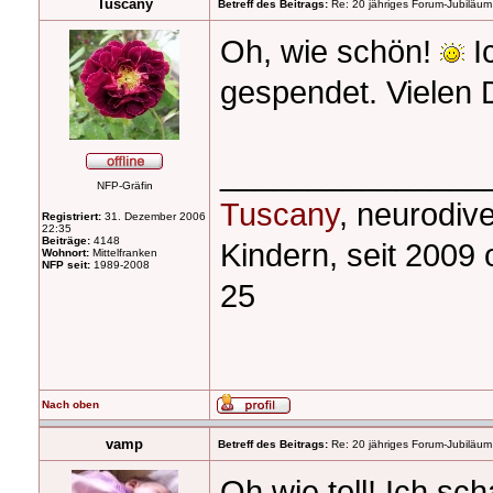
Tuscany
Betreff des Beitrags:
Re: 20 jähriges Forum-Jubiläum
Oh, wie schön!
I
gespendet. Vielen 
_______________
NFP-Gräfin
Tuscany
, neurodiv
Registriert:
31. Dezember 2006
22:35
Beiträge:
4148
Kindern, seit 2009
Wohnort:
Mittelfranken
NFP seit:
1989-2008
25
Nach oben
vamp
Betreff des Beitrags:
Re: 20 jähriges Forum-Jubiläum
Oh wie toll! Ich sc