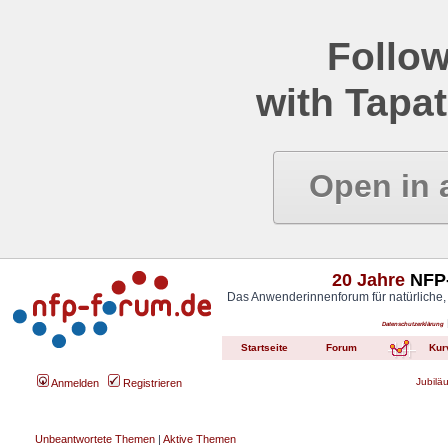
Follow
with Tapat
Open in 
20 Jahre
NFP-
Das Anwenderinnenforum für natürliche,
Datenschutzerklärung
Startseite
Forum
Kur
Jubilä
Anmelden
Registrieren
Unbeantwortete Themen
|
Aktive Themen