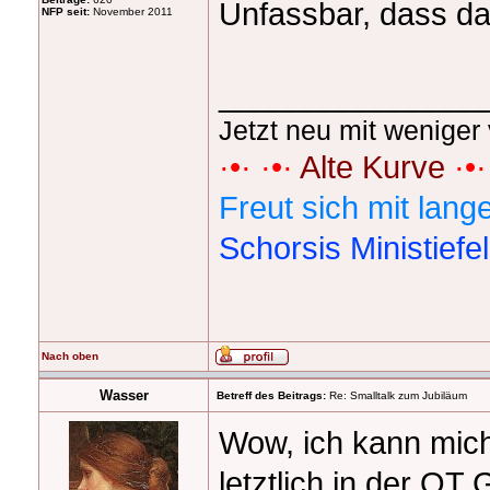
Unfassbar, dass das
NFP seit:
November 2011
_______________
Jetzt neu mit weniger 
·•· ·•·
Alte Kurve
·•·
Freut sich mit lan
Schorsis Ministiefe
Nach oben
Wasser
Betreff des Beitrags:
Re: Smalltalk zum Jubiläum
Wow, ich kann mich
letztlich in der QT