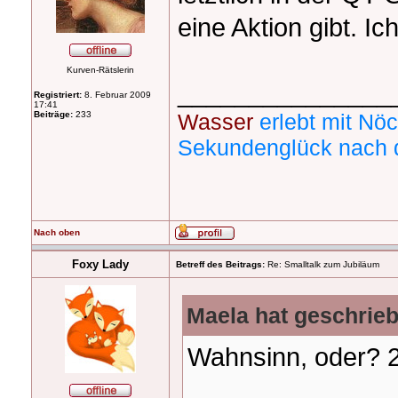
eine Aktion gibt. Ic
Kurven-Rätslerin
_______________
Registriert:
8. Februar 2009
17:41
Beiträge:
233
Wasser
erlebt mit Nöc
Sekundenglück nach 
Nach oben
Foxy Lady
Betreff des Beitrags:
Re: Smalltalk zum Jubiläum
Maela hat geschrie
Wahnsinn, oder? 