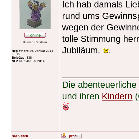
Ich hab damals Lie
rund ums Gewinnspi
wegen der Gewinne,
tolle Stimmung her
Kurven-Rätslerin
Jubiläum.
Registriert:
26. Januar 2014
00:15
Beiträge:
338
NFP seit:
Januar 2014
_______________
Die abenteuerliche
und ihren
Kindern
(
Nach oben