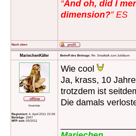
“
And oh, did I men
dimension?
” ES
Nach oben
MariechenKäfer
Betreff des Beitrags:
Re: Smalltalk zum Jubiläum
Wie cool
Ja, krass, 10 Jahre
trotzdem ist seitde
Die damals verloste
Inventar
Registriert:
4. April 2011 22:06
Beiträge:
2067
NFP seit:
05/2011
_______________
Mariechen