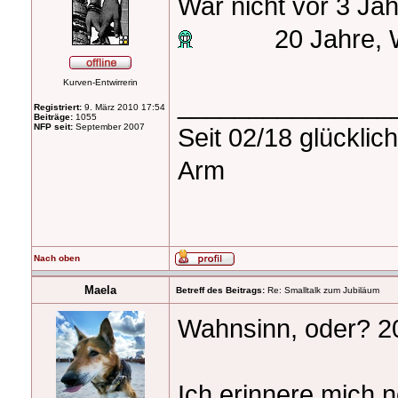
War nicht vor 3 Jah
20 Jahre, 
Kurven-Entwirrerin
_______________
Registriert:
9. März 2010 17:54
Beiträge:
1055
NFP seit:
September 2007
Seit 02/18 glücklich
Arm
Nach oben
Maela
Betreff des Beitrags:
Re: Smalltalk zum Jubiläum
Wahnsinn, oder? 2
Ich erinnere mich 