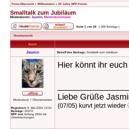
Foren-Übersicht
»
Willkommen
»
20 Jahre NFP-Forum
Smalltalk zum Jubiläum
Moderatoren:
Jasmin
,
Moderatorenteam
Seite
1
von
26
[ 388 Beiträge ]
Druckansicht
Autor
Jasmin
Betreff des Beitrags:
Smalltalk zum Jubiläum
Hier könnt ihr euch
_______________
Liebe Grüße Jasm
Moderatorin + Oberwichteline
(07/05) kurvt jetzt wieder
Registriert:
6. Mai 2004 13:01
Beiträge:
20370
NFP seit:
Anfang 2004 mit
Unterbrechungen