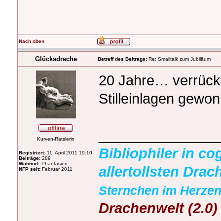
Nach oben
Glücksdrache
Betreff des Beitrags:
Re: Smalltalk zum Jubiläum
20 Jahre… verrückt
Stilleinlagen gewo
_______________
Kurven-Rätslerin
Bibliophiler in c
Registriert:
11. April 2011 19:10
Beiträge:
289
Wohnort:
Phantasien
allertollsten Drac
NFP seit:
Februar 2011
Sternchen im Herzen
Drachenwelt (2.0)