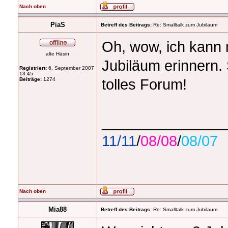
Nach oben
PiaS
Betreff des Beitrags:
Re: Smalltalk zum Jubiläum
Oh, wow, ich kann 
alte Häsin
Jubiläum erinnern. 
Registriert:
6. September 2007
13:45
tolles Forum!
Beiträge:
1274
_______________
11/11
/
08/08
/
08/07
Nach oben
Mia88
Betreff des Beitrags:
Re: Smalltalk zum Jubiläum