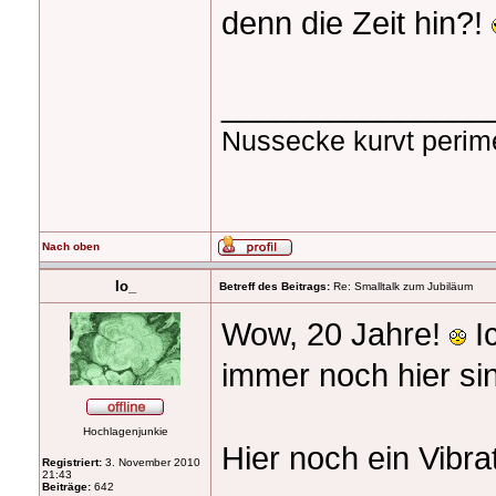
denn die Zeit hin?!
_______________
Nussecke kurvt perim
Nach oben
Io_
Betreff des Beitrags:
Re: Smalltalk zum Jubiläum
Wow, 20 Jahre!
Ic
immer noch hier si
Hochlagenjunkie
Hier noch ein Vibr
Registriert:
3. November 2010
21:43
Beiträge:
642