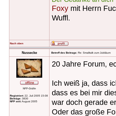
Foxy
mit Herrn Fuc
Wuffl.
Nach oben
Nussecke
Betreff des Beitrags:
Re: Smalltalk zum Jubiläum
20 Jahre Forum, e
Ich weiß ja, dass i
NFP-Gräfin
dass es bei mir di
Registriert:
22. Juli 2005 15:08
Beiträge:
3830
war doch gerade er
NFP seit:
August 2005
Oder das große Foru