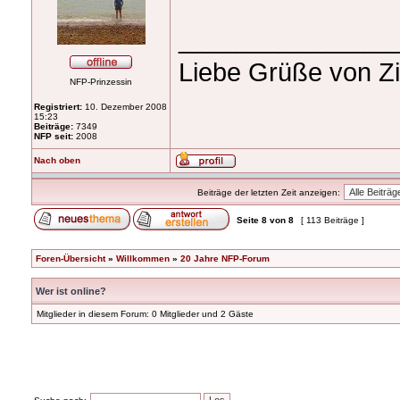
_______________
Liebe Grüße von Zi
NFP-Prinzessin
Registriert:
10. Dezember 2008
15:23
Beiträge:
7349
NFP seit:
2008
Nach oben
Beiträge der letzten Zeit anzeigen:
Seite
8
von
8
[ 113 Beiträge ]
Foren-Übersicht
»
Willkommen
»
20 Jahre NFP-Forum
Wer ist online?
Mitglieder in diesem Forum: 0 Mitglieder und 2 Gäste