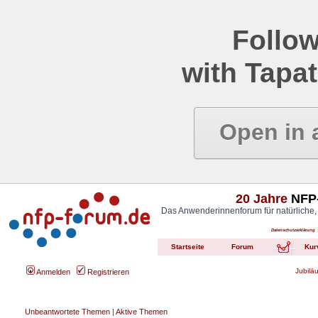
Follow
with Tapat
Open in 
20 Jahre
NFP-
Das Anwenderinnenforum für natürliche,
Datenschutzerklärung
Startseite
Forum
Kur
Jubilä
Anmelden
Registrieren
Unbeantwortete Themen
|
Aktive Themen