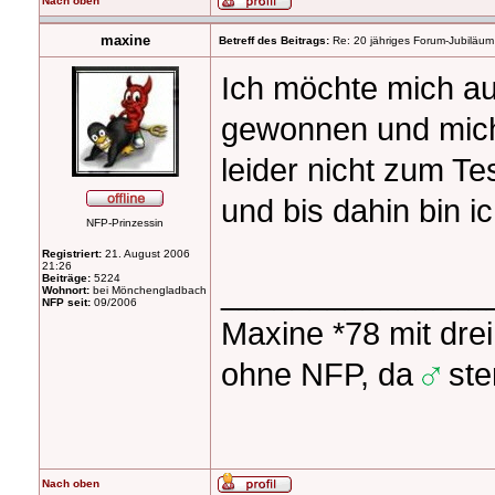
Nach oben
maxine
Betreff des Beitrags:
Re: 20 jähriges Forum-Jubiläum
Ich möchte mich a
gewonnen und mich 
leider nicht zum Te
und bis dahin bin 
NFP-Prinzessin
Registriert:
21. August 2006
21:26
Beiträge:
5224
_______________
Wohnort:
bei Mönchengladbach
NFP seit:
09/2006
Maxine *78 mit drei
ohne NFP, da
ster
Nach oben