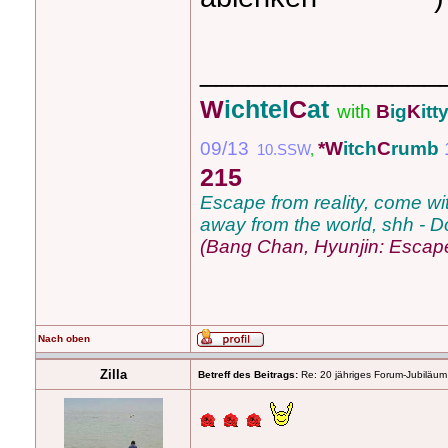
_______________
W
ichtel
C
at
with
B
ig
K
itt
09/13
*W
itch
C
rumb
10.SSW
,
215
Escape from reality, come with 
away from the world, shh - Do
(Bang Chan, Hyunjin: Escap
Nach oben
Zilla
Betreff des Beitrags:
Re: 20 jähriges Forum-Jubiläum