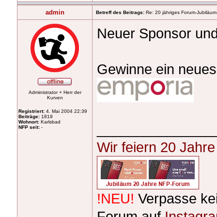
admin
Betreff des Beitrags:
Re: 20 jähriges Forum-Jubiläum
Neuer Sponsor und
Gewinne ein neue
Administrator + Herr der
Kurven
Registriert:
4. Mai 2004 22:39
Beiträge:
1819
Wohnort:
Karlsbad
_______________
NFP seit:
-
Wir feiern 20 Jahr
!NEU!
Verpasse ke
Forum auf
Instagr