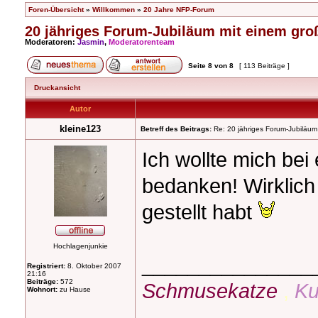
Foren-Übersicht
»
Willkommen
»
20 Jahre NFP-Forum
20 jähriges Forum-Jubiläum mit einem gro
Moderatoren:
Jasmin
,
Moderatorenteam
Seite
8
von
8
[ 113 Beiträge ]
Druckansicht
Autor
kleine123
Betreff des Beitrags:
Re: 20 jähriges Forum-Jubiläum
Ich wollte mich bei
bedanken! Wirklich 
gestellt habt
Hochlagenjunkie
_______________
Registriert:
8. Oktober 2007
21:16
Beiträge:
572
Schmusekatze
,
Ku
Wohnort:
zu Hause