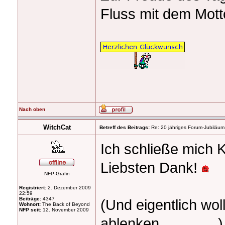
Fluss mit dem Mott
Nach oben
WitchCat
Betreff des Beitrags:
Re: 20 jähriges Forum-Jubiläum
Ich schließe mich K
Liebsten Dank!
NFP-Gräfin
Registriert:
2. Dezember 2009
22:59
Beiträge:
4347
(Und eigentlich wol
Wohnort:
The Back of Beyond
NFP seit:
12. November 2009
ablenken
)