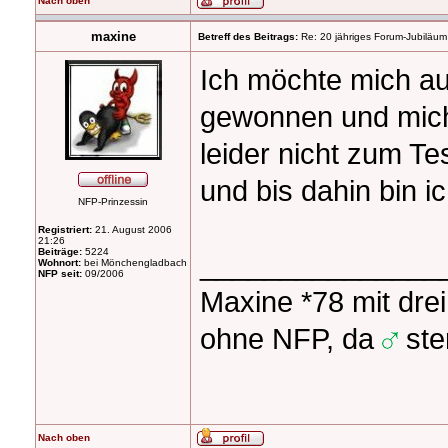
Nach oben
maxine
Betreff des Beitrags:
Re: 20 jähriges Forum-Jubiläum
Ich möchte mich a
gewonnen und mich 
leider nicht zum Te
und bis dahin bin 
NFP-Prinzessin
Registriert:
21. August 2006
21:26
Beiträge:
5224
_______________
Wohnort:
bei Mönchengladbach
NFP seit:
09/2006
Maxine *78 mit drei
ohne NFP, da
ster
Nach oben