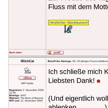
Fluss mit dem Mott
Nach oben
WitchCat
Betreff des Beitrags:
Re: 20 jähriges Forum-Jubiläum
Ich schließe mich K
Liebsten Dank!
NFP-Gräfin
Registriert:
2. Dezember 2009
22:59
Beiträge:
4347
(Und eigentlich wol
Wohnort:
The Back of Beyond
NFP seit:
12. November 2009
ablenken
)