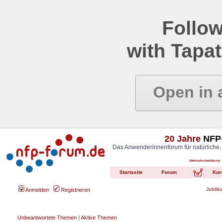
Follow
with Tapat
Open in 
20 Jahre
NFP-
Das Anwenderinnenforum für natürliche,
Datenschutzerklärung
Startseite
Forum
Kur
Jubilä
Anmelden
Registrieren
Unbeantwortete Themen
|
Aktive Themen