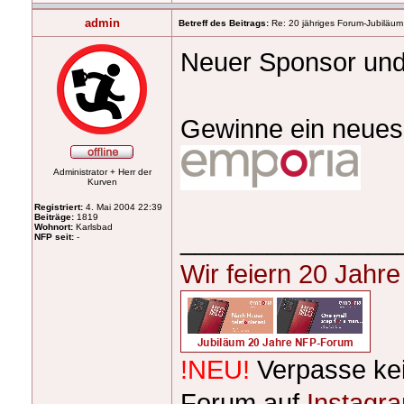
admin
Betreff des Beitrags:
Re: 20 jähriges Forum-Jubiläum
Neuer Sponsor und
Gewinne ein neue
Administrator + Herr der
Kurven
Registriert:
4. Mai 2004 22:39
Beiträge:
1819
Wohnort:
Karlsbad
_______________
NFP seit:
-
Wir feiern 20 Jahr
!NEU!
Verpasse ke
Forum auf
Instagr