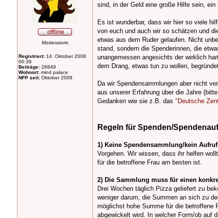
sind, in der Geld eine große Hilfe sein, e
Es ist wunderbar, dass wir hier so viele h
von euch und auch wir so schätzen und die
etwas aus dem Ruder gelaufen. Nicht unbed
Moderatorin
stand, sondern die Spenderinnen, die etwa
Registriert:
14. Oktober 2008
unangemessen angesichts der wirklich hart
00:39
dem Drang, etwas tun zu wollen, begründet 
Beiträge:
26849
Wohnort:
mind palace
NFP seit:
Oktober 2008
Da wir Spendensammlungen aber nicht verb
aus unserer Erfahrung über die Jahre (bitt
Gedanken wie sie z.B. das
"Deutsche Zentr
Regeln für Spenden/Spendenaufr
1) Keine Spendensammlung/kein Aufruf
Vorgehen. Wir wissen, dass ihr helfen wol
für die betroffene Frau am besten ist.
2) Die Sammlung muss für einen konkret
Drei Wochen täglich Pizza geliefert zu b
weniger darum, die Summen an sich zu deck
möglichst hohe Summe für die betroffene
abgewickelt wird. In welcher Form/ob auf