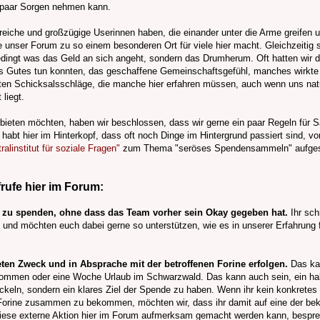
in paar Sorgen nehmen kann.
ilfreiche und großzügige Userinnen haben, die einander unter die Arme greifen 
 unser Forum zu so einem besonderen Ort für viele hier macht. Gleichzeitig 
ingt was das Geld an sich angeht, sondern das Drumherum. Oft hatten wir de
s Gutes tun konnten, das geschaffene Gemeinschaftsgefühl, manches wirkte f
en Schicksalsschläge, die manche hier erfahren müssen, auch wenn uns natürl
liegt.
ieten möchten, haben wir beschlossen, dass wir gerne ein paar Regeln für 
e habt hier im Hinterkopf, dass oft noch Dinge im Hintergrund passiert sind, v
alinstitut für soziale Fragen"
zum Thema "seröses Spendensammeln" aufgesc
ufe hier im Forum:
 zu spenden, ohne dass das Team vorher sein Okay gegeben hat.
Ihr sch
lt und möchten euch dabei gerne so unterstützen, wie es in unserer Erfahrung
en Zweck und in Absprache mit der betroffenen Forine erfolgen.
Das kan
ekommen oder eine Woche Urlaub im Schwarzwald. Das kann auch sein, ein ha
eln, sondern ein klares Ziel der Spende zu haben. Wenn ihr kein konkretes 
 Forine zusammen zu bekommen, möchten wir, dass ihr damit auf eine der b
 diese externe Aktion hier im Forum aufmerksam gemacht werden kann, bespr