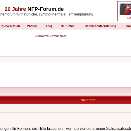
20 Jahre
NFP-Forum.de
enforum für natürliche, sympto-thermale Familienplanung.
KurvenReich
Photos
FAQ
NFP Infos
Datenschutzerklärung
Im
Jubiläums-Gewinnspiel
Nachricht
en für Forinen, die Hilfe brauchen - weil sie vielleicht einen Schicksalssch