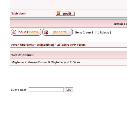
Nach oben
Beiträge 
Seite
1
von
1
[ 1 Beitrag ]
Foren-Übersicht
»
Willkommen
»
20 Jahre NFP-Forum
Wer ist online?
Mitglieder in diesem Forum: 0 Mitglieder und 2 Gäste
Suche nach: