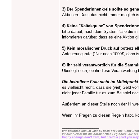
3) Der Spenderinnenkreis sollte so gena
Aktionen. Dass das nicht immer möglich ist
4) Keine "Kaltakquise" von Spenderinne
bitte darauf, nach dem System "alle die in
informieren darüber, dass es eine Aktion
5) Kein moralischer Druck auf potenzie
Anfeuerungsrufe ("Nur noch 1000€, dann ist
6) Ihr seid verantwortlich für die Samm
Überlegt euch, ob ihr diese Verantwortung 
Die betroffene Frau steht im Mittelpunkt
es vielleicht recht, dass sie (viel) Geld
nicht jeder Familie tut es zum Beispiel na
Außerdem an dieser Stelle noch der Hinwei
Wenn ihr Fragen zu diesen Regeln habt, kö
_________________
Wir befinden uns im Jahr 50 nach der Pille. Ganz Deu
ist nicht leicht für die hormonellen Legionäre, die 
Happy endings don’t exist, but here’s a pearl you ma