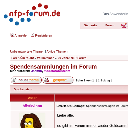
Das Anwenderinn
Startseite
Forum
Anmelden
Registrieren
Unbeantwortete Themen
|
Aktive Themen
Foren-Übersicht
»
Willkommen
»
20 Jahre NFP-Forum
Spendensammlungen im Forum
Moderatoren:
Jasmin
,
Moderatorenteam
Seite
1
von
1
[ 1 Beitrag ]
Druckansicht
Autor
höstkvinna
Betreff des Beitrags:
Spendensammlungen im Forum
Liebe alle,
es gibt im Forum immer wieder Geldsammlung