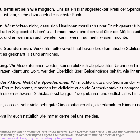
u definiert sein wie möglich.
Uns ist ein klar abgesteckter Kreis der Spende
, ist klar, siehe dazu auch der nächste Punkt.
n.
Wir möchten nicht, dass sich Userinnen moralisch unter Druck gesetzt füh
 Faden X gepostet haben" u.ä. Frauen anzuschreiben und über die Möglichkeit 
 gibt und an wen man sich wenden kann, wenn man mehr wissen möchte.
lle Spenderinnen.
Verzichtet bitte sowohl auf besonders dramatische Schilde
 es geschafft!!!") und ähnliches.
lung.
Wir Moderatorinnen werden keinen plötzlich abgetauchten Userinnen hin
tragen könnt und wollt, wer den Überblick über Geldeingänge behält, wie ihr 
 der Aktion. Nicht die Spenderinnen.
Wir möchten, dass die Grenzen der Frau
 vom Forum bekommt, manchen ist vielleicht auch die Aufmerksamkeit unangene
ch einem schweren Schicksalsschlag gut, "wegzufahren und endlich alles hinter
s, dass es sehr viele sehr gute Organisationen gibt, die erkrankten Kinder u
nnt ihr euch natürlich wie immer gerne bei uns melden.
tschland ist von hormoneller Verhütung besetzt. Ganz Deutschland? Nein! Ein von unbeugsamen Fr
als Besatzung in den befestigten Lagern Frauenarztum, Hebammum und Apothekum liegen...
y have missed: Every day can be a happy beginning.