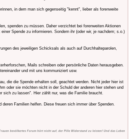
rinnen, in dem man sich gegenseitig "kennt", lieber als forenweite
len, spenden zu müssen. Daher verzichtet bei forenweiten Aktionen
einer Spende zu informieren. Sondern ihr (oder wir, je nachdem; s.o.)
rungen des jeweiligen Schicksals als auch auf Durchhalteparolen,
terherforschen, Mails schreiben oder persönliche Daten herausgeben.
untereinander und mit uns kommuniziert usw.
, die die Spende erhalten soll, geachtet werden. Nicht jeder hier ist
hm oder sie möchten nicht in der Schuld der anderen hier stehen und
 sich zu lassen". Hier zählt nur, was die Familie braucht.
nd deren Familien helfen. Diese freuen sich immer über Spenden.
auen bevölkertes Forum hört nicht auf, der Pille Widerstand zu leisten! Und das Leben