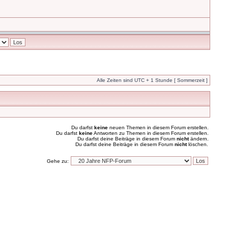
Alle Zeiten sind UTC + 1 Stunde [ Sommerzeit ]
Du darfst
keine
neuen Themen in diesem Forum erstellen.
Du darfst
keine
Antworten zu Themen in diesem Forum erstellen.
Du darfst deine Beiträge in diesem Forum
nicht
ändern.
Du darfst deine Beiträge in diesem Forum
nicht
löschen.
Gehe zu: