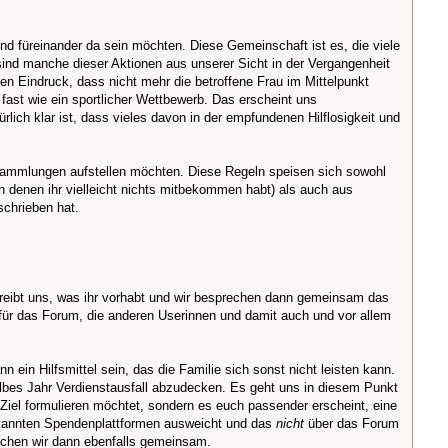
und füreinander da sein möchten. Diese Gemeinschaft ist es, die viele
sind manche dieser Aktionen aus unserer Sicht in der Vergangenheit
n Eindruck, dass nicht mehr die betroffene Frau im Mittelpunkt
ast wie ein sportlicher Wettbewerb. Das erscheint uns
ich klar ist, dass vieles davon in der empfundenen Hilflosigkeit und
Sammlungen aufstellen möchten. Diese Regeln speisen sich sowohl
on denen ihr vielleicht nichts mitbekommen habt) als auch aus
hrieben hat.
reibt uns, was ihr vorhabt und wir besprechen dann gemeinsam das
 für das Forum, die anderen Userinnen und damit auch und vor allem
n ein Hilfsmittel sein, das die Familie sich sonst nicht leisten kann.
lbes Jahr Verdienstausfall abzudecken. Es geht uns in diesem Punkt
Ziel formulieren möchtet, sondern es euch passender erscheint, eine
ekannten Spendenplattformen ausweicht und das
nicht
über das Forum
echen wir dann ebenfalls gemeinsam.