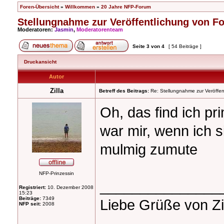
Foren-Übersicht
»
Willkommen
»
20 Jahre NFP-Forum
Stellungnahme zur Veröffentlichung von F
Moderatoren:
Jasmin
,
Moderatorenteam
Seite
3
von
4
[ 54 Beiträge ]
Druckansicht
Autor
Zilla
Betreff des Beitrags:
Re: Stellungnahme zur Veröffent
Oh, das find ich pr
war mir, wenn ich s
mulmig zumute
NFP-Prinzessin
_______________
Registriert:
10. Dezember 2008
15:23
Beiträge:
7349
Liebe Grüße von Zi
NFP seit:
2008