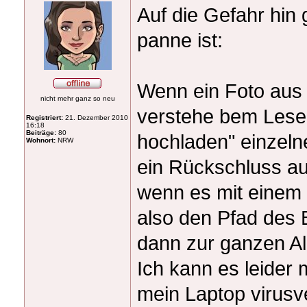
Auf die Gefahr hin 
panne ist:
Wenn ein Foto aus
nicht mehr ganz so neu
verstehe bem Lese
Registriert:
21. Dezember 2010
16:18
Beiträge:
80
hochladen" einzeln
Wohnort:
NRW
ein Rückschluss au
wenn es mit einem 
also den Pfad des 
dann zur ganzen A
Ich kann es leider
mein Laptop virusve