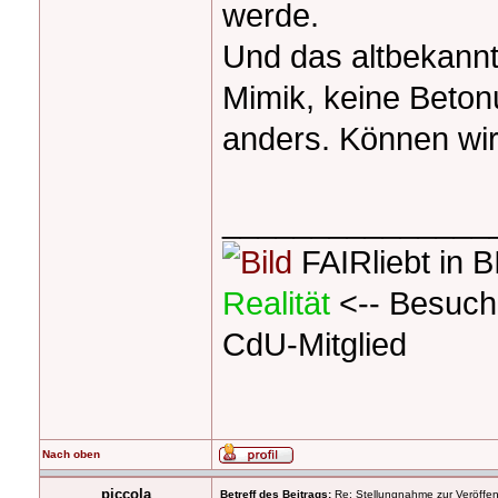
werde.
Und das altbekann
Mimik, keine Beto
anders. Können wir 
_______________
FAIRliebt in 
Realität
<-- Besuch
CdU-Mitglied
Nach oben
piccola
Betreff des Beitrags:
Re: Stellungnahme zur Veröffent