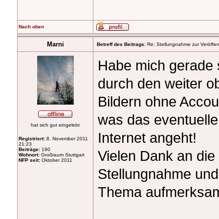
Nach oben
Marni
Betreff des Beitrags:
Re: Stellungnahme zur Veröffent
Habe mich gerade 
durch den weiter o
Bildern ohne Accoun
was das eventuelle
hat sich gut eingelebt
Internet angeht!
Registriert:
8. November 2011
21:23
Beiträge:
190
Vielen Dank an die 
Wohnort:
Großraum Stuttgart
NFP seit:
Oktober 2011
Stellungnahme und 
Thema aufmerksam