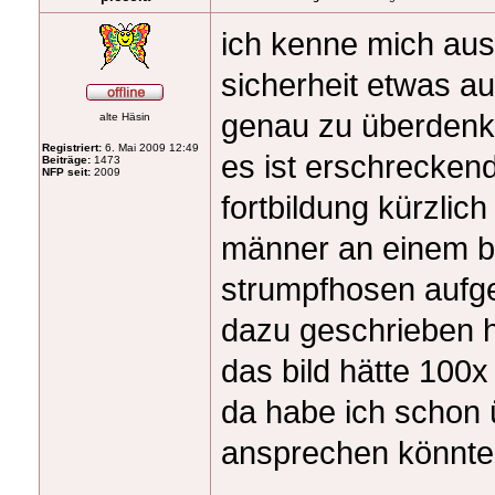
ich kenne mich aus
sicherheit etwas au
genau zu überdenk
alte Häsin
Registriert:
6. Mai 2009 12:49
es ist erschrecken
Beiträge:
1473
NFP seit:
2009
fortbildung kürzlic
männer an einem bi
strumpfhosen aufge
dazu geschrieben 
das bild hätte 100x
da habe ich schon ü
ansprechen könnte