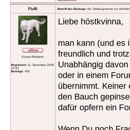
Fluffi
Betreff des Beitrags:
Re: Stellungnahme zur Veröffent
Liebe höstkvinna,
man kann (und es i
freundlich und tro
Kurven-Rätslerin
Unabhängig davon o
Registriert:
11. Dezember 2009
23:53
Beiträge:
450
oder in einem Foru
übernimmt. Keiner e
den Bauch gepinselt
dafür opfern ein Fo
Wenn Du noch Frage