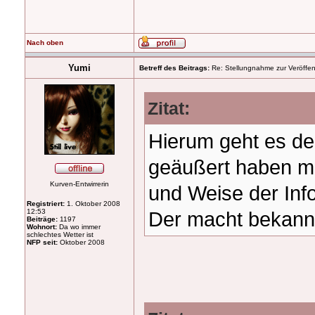
Nach oben
Yumi
Betreff des Beitrags:
Re: Stellungnahme zur Veröffent
Zitat:
Hierum geht es den
geäußert haben m.M
Kurven-Entwirrerin
und Weise der Inf
Registriert:
1. Oktober 2008
12:53
Der macht bekannt
Beiträge:
1197
Wohnort:
Da wo immer
schlechtes Wetter ist
NFP seit:
Oktober 2008