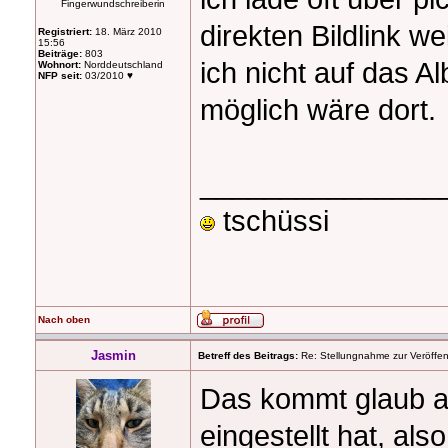
Fingerwundschreiberin
direkten Bildlink w
Registriert:
18. März 2010
15:56
Beiträge:
803
ich nicht auf das A
Wohnort:
Norddeutschland
NFP seit:
03/2010 ♥
möglich wäre dort.
_______________
tschüssi
Nach oben
Jasmin
Betreff des Beitrags:
Re: Stellungnahme zur Veröffent
Das kommt glaub a
eingestellt hat, al