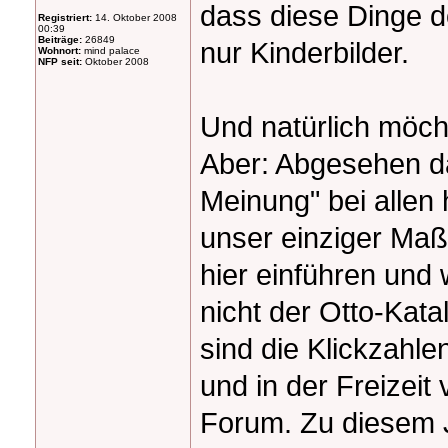
dass diese Dinge do
Registriert:
14. Oktober 2008
00:39
Beiträge:
26849
nur Kinderbilder.
Wohnort:
mind palace
NFP seit:
Oktober 2008
Und natürlich möcht
Aber: Abgesehen da
Meinung" bei allen 
unser einziger Maß
hier einführen und 
nicht der Otto-Kata
sind die Klickzahlen
und in der Freizeit 
Forum. Zu diesem 