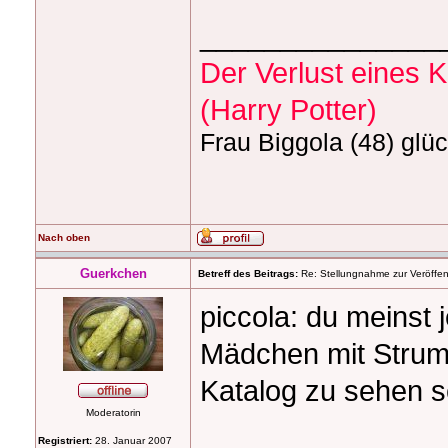
_______________
Der Verlust eines Kö
(Harry Potter)
Frau Biggola (48) glüc
Nach oben
Guerkchen
Betreff des Beitrags:
Re: Stellungnahme zur Veröffent
piccola: du meinst 
Mädchen mit Strum
Katalog zu sehen s
Moderatorin
Registriert:
28. Januar 2007