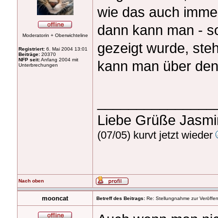
wie das auch immer
dann kann man - so
Moderatorin + Oberwichteline
gezeigt wurde, steh
Registriert:
6. Mai 2004 13:01
Beiträge:
20370
NFP seit:
Anfang 2004 mit
kann man über den 
Unterbrechungen
_______________
Liebe Grüße Jasm
(07/05) kurvt jetzt wieder
Nach oben
mooncat
Betreff des Beitrags:
Re: Stellungnahme zur Veröffent