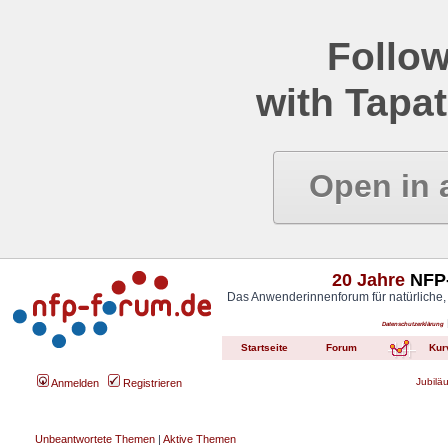
Follow
with Tapat
Open in 
20 Jahre
NFP-
Das Anwenderinnenforum für natürliche,
Datenschutzerklärung
Startseite
Forum
Kur
Jubilä
Anmelden
Registrieren
Unbeantwortete Themen
|
Aktive Themen