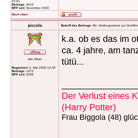
22:01
Beiträge:
4616
NFP seit:
November 2006
Nach oben
piccola
Betreff des Beitrags:
Re: Stellungnahme zur Veröffent
k.a. ob es das im o
ca. 4 jahre, am tan
tütü...
alte Häsin
Registriert:
6. Mai 2009 12:49
Beiträge:
1473
NFP seit:
2009
_______________
Der Verlust eines Kö
(Harry Potter)
Frau Biggola (48) glüc