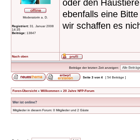
oder den Haustiere
ebenfalls eine Bit
Moderatorin a. D.
wir schaffen es nic
Registriert:
31. Januar 2008
14:35
Beiträge:
13847
Nach oben
Beiträge der letzten Zeit anzeigen:
Seite
3
von
4
[ 54 Beiträge ]
Foren-Übersicht
»
Willkommen
»
20 Jahre NFP-Forum
Wer ist online?
Mitglieder in diesem Forum: 0 Mitglieder und 2 Gäste