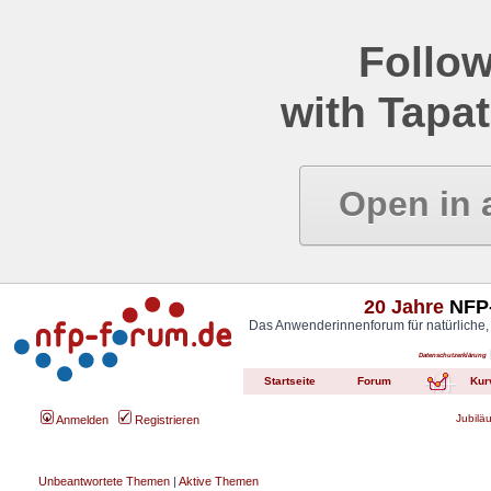
Follow
with Tapat
Open in 
20 Jahre
NFP-
Das Anwenderinnenforum für natürliche,
Datenschutzerklärung
Startseite
Forum
Kur
Jubilä
Anmelden
Registrieren
Unbeantwortete Themen
|
Aktive Themen