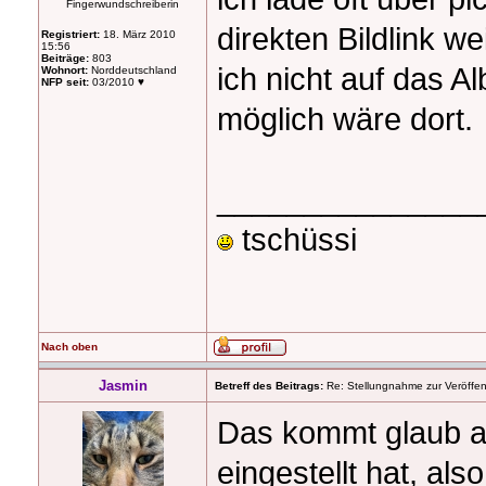
Fingerwundschreiberin
direkten Bildlink w
Registriert:
18. März 2010
15:56
Beiträge:
803
ich nicht auf das A
Wohnort:
Norddeutschland
NFP seit:
03/2010 ♥
möglich wäre dort.
_______________
tschüssi
Nach oben
Jasmin
Betreff des Beitrags:
Re: Stellungnahme zur Veröffent
Das kommt glaub a
eingestellt hat, al