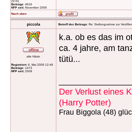
22:01
Beiträge:
4616
NFP seit:
November 2006
Nach oben
piccola
Betreff des Beitrags:
Re: Stellungnahme zur Veröffent
k.a. ob es das im o
ca. 4 jahre, am tan
tütü...
alte Häsin
Registriert:
6. Mai 2009 12:49
Beiträge:
1473
NFP seit:
2009
_______________
Der Verlust eines Kö
(Harry Potter)
Frau Biggola (48) glüc