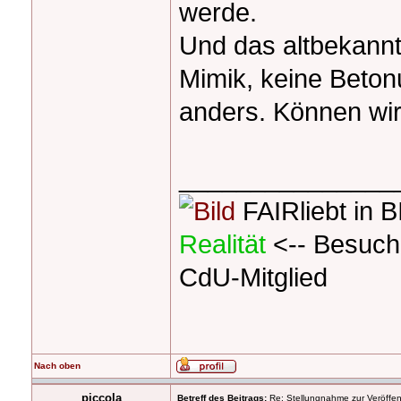
werde.
Und das altbekann
Mimik, keine Beto
anders. Können wir 
_______________
FAIRliebt in 
Realität
<-- Besuch
CdU-Mitglied
Nach oben
piccola
Betreff des Beitrags:
Re: Stellungnahme zur Veröffent