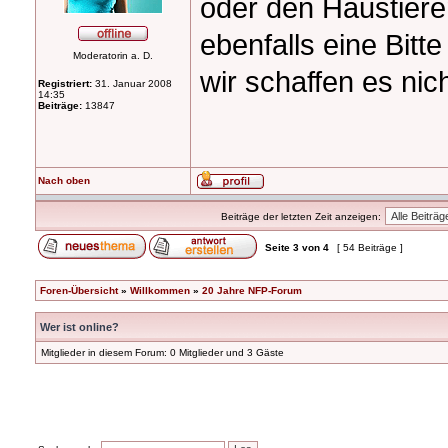
oder den Haustiere
ebenfalls eine Bit
Moderatorin a. D.
wir schaffen es nic
Registriert:
31. Januar 2008
14:35
Beiträge:
13847
Nach oben
Beiträge der letzten Zeit anzeigen:
Seite
3
von
4
[ 54 Beiträge ]
Foren-Übersicht
»
Willkommen
»
20 Jahre NFP-Forum
Wer ist online?
Mitglieder in diesem Forum: 0 Mitglieder und 3 Gäste