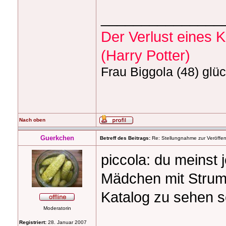
_______________
Der Verlust eines Kö
(Harry Potter)
Frau Biggola (48) glüc
Nach oben
Guerkchen
Betreff des Beitrags:
Re: Stellungnahme zur Veröffent
piccola: du meinst 
Mädchen mit Strum
Katalog zu sehen s
Moderatorin
Registriert:
28. Januar 2007