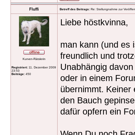
Fluffi
Betreff des Beitrags:
Re: Stellungnahme zur Veröffent
Liebe höstkvinna,
man kann (und es i
freundlich und tro
Kurven-Rätslerin
Unabhängig davon o
Registriert:
11. Dezember 2009
23:53
Beiträge:
450
oder in einem Foru
übernimmt. Keiner e
den Bauch gepinselt
dafür opfern ein Fo
Wenn Du noch Frage