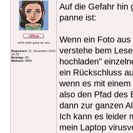
Auf die Gefahr hin 
panne ist:
Wenn ein Foto aus
nicht mehr ganz so neu
verstehe bem Lese
Registriert:
21. Dezember 2010
16:18
Beiträge:
80
hochladen" einzeln
Wohnort:
NRW
ein Rückschluss au
wenn es mit einem 
also den Pfad des 
dann zur ganzen A
Ich kann es leider
mein Laptop virusve