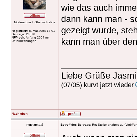
wie das auch immer
dann kann man - so
Moderatorin + Oberwichteline
gezeigt wurde, steh
Registriert:
6. Mai 2004 13:01
Beiträge:
20370
NFP seit:
Anfang 2004 mit
kann man über den 
Unterbrechungen
_______________
Liebe Grüße Jasm
(07/05) kurvt jetzt wieder
Nach oben
mooncat
Betreff des Beitrags:
Re: Stellungnahme zur Veröffent