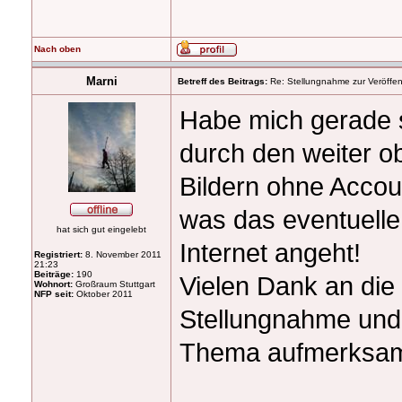
Nach oben
Marni
Betreff des Beitrags:
Re: Stellungnahme zur Veröffent
Habe mich gerade 
durch den weiter o
Bildern ohne Accoun
was das eventuelle
hat sich gut eingelebt
Internet angeht!
Registriert:
8. November 2011
21:23
Beiträge:
190
Vielen Dank an die 
Wohnort:
Großraum Stuttgart
NFP seit:
Oktober 2011
Stellungnahme und 
Thema aufmerksam