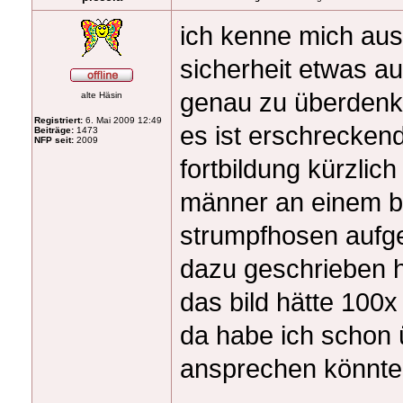
ich kenne mich aus
sicherheit etwas au
genau zu überdenk
alte Häsin
Registriert:
6. Mai 2009 12:49
es ist erschrecken
Beiträge:
1473
NFP seit:
2009
fortbildung kürzlic
männer an einem bi
strumpfhosen aufge
dazu geschrieben 
das bild hätte 100x
da habe ich schon ü
ansprechen könnte