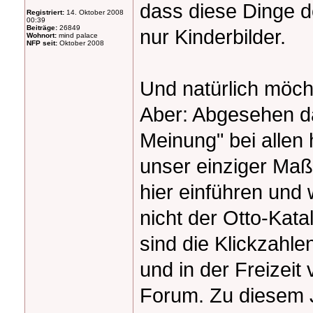
dass diese Dinge do
Registriert:
14. Oktober 2008
00:39
Beiträge:
26849
nur Kinderbilder.
Wohnort:
mind palace
NFP seit:
Oktober 2008
Und natürlich möcht
Aber: Abgesehen da
Meinung" bei allen 
unser einziger Maß
hier einführen und 
nicht der Otto-Kata
sind die Klickzahlen
und in der Freizeit 
Forum. Zu diesem 