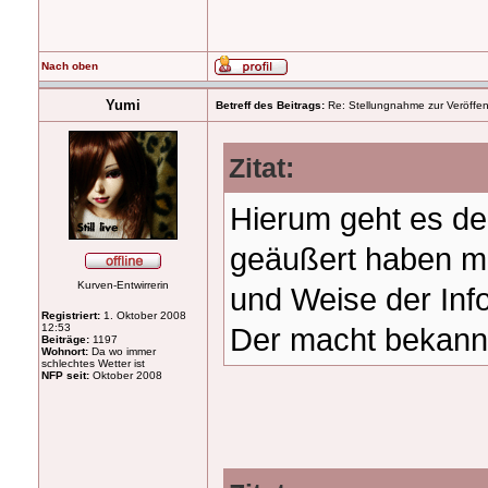
Nach oben
Yumi
Betreff des Beitrags:
Re: Stellungnahme zur Veröffent
Zitat:
Hierum geht es den
geäußert haben m.M
Kurven-Entwirrerin
und Weise der Inf
Registriert:
1. Oktober 2008
12:53
Der macht bekannt
Beiträge:
1197
Wohnort:
Da wo immer
schlechtes Wetter ist
NFP seit:
Oktober 2008