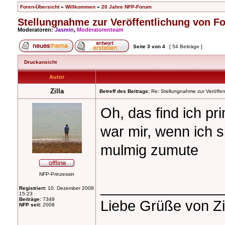
Foren-Übersicht
»
Willkommen
»
20 Jahre NFP-Forum
Stellungnahme zur Veröffentlichung von F
Moderatoren:
Jasmin
,
Moderatorenteam
Seite
3
von
4
[ 54 Beiträge ]
Druckansicht
Autor
Zilla
Betreff des Beitrags:
Re: Stellungnahme zur Veröffent
Oh, das find ich pr
war mir, wenn ich s
mulmig zumute
NFP-Prinzessin
_______________
Registriert:
10. Dezember 2008
15:23
Beiträge:
7349
Liebe Grüße von Zi
NFP seit:
2008