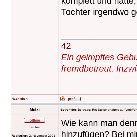
komplett und hatte,
Tochter irgendwo g
_______________
42
Ein geimpftes Gebur
fremdbetreut. Inzw
Nach oben
Melzi
Betreff des Beitrags:
Re: Stellungnahme zur Veröffent
Wie kann man denn
neu hier
hinzufügen? Bei mi
Registriert:
2. November 2021