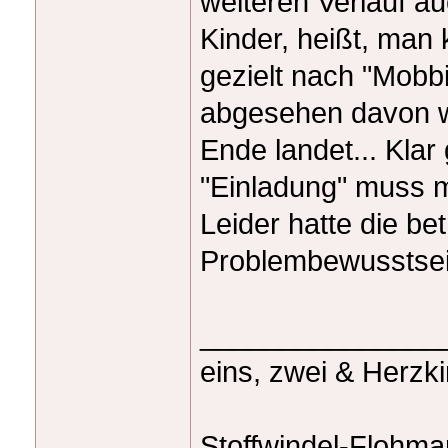
weiteren Verlauf a
Kinder, heißt, man
gezielt nach "Mobb
abgesehen davon we
Ende landet... Klar
"Einladung" muss ma
Leider hatte die bet
Problembewusstse
_______________
eins, zwei & Herzk
Stoffwindel-Flohma