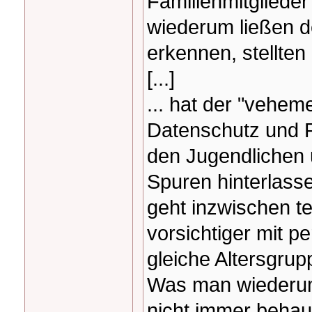
Familienmitglieder
wiederum ließen d
erkennen, stellten 
[...]
... hat der "vehem
Datenschutz und P
den Jugendlichen
Spuren hinterlasse
geht inzwischen ten
vorsichtiger mit p
gleiche Altersgrup
Was man wiederum 
nicht immer behaup