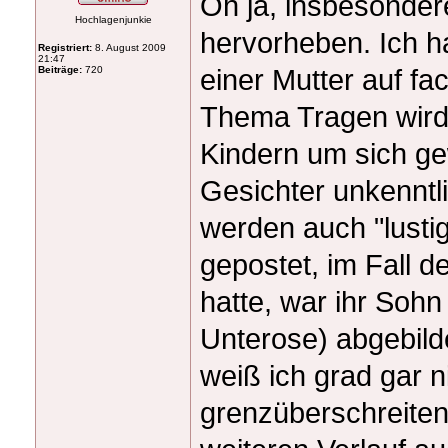
Oh ja, insbesonder
Hochlagenjunkie
hervorheben. Ich ha
Registriert:
8. August 2009
21:47
einer Mutter auf f
Beiträge:
720
Thema Tragen wird 
Kindern um sich g
Gesichter unkenntli
werden auch "lustig
gepostet, im Fall d
hatte, war ihr Sohn
Unterose) abgebild
weiß ich grad gar ni
grenzüberschreiten