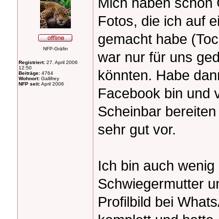
Mich haben schon 
Fotos, die ich auf 
gemacht habe (Toch
NFP-Gräfin
war nur für uns ged
Registriert:
27. April 2006
12:50
könnten. Habe dann
Beiträge:
4764
Wohnort:
Gallifrey
NFP seit:
April 2006
Facebook bin und v
Scheinbar bereiten
sehr gut vor.
Ich bin auch wenig
Schwiegermutter un
Profilbild bei Wha