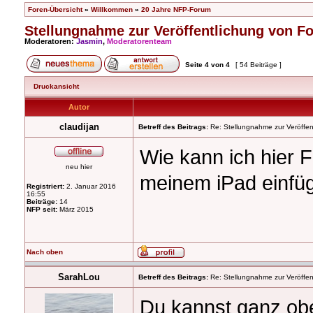
Foren-Übersicht
»
Willkommen
»
20 Jahre NFP-Forum
Stellungnahme zur Veröffentlichung von F
Moderatoren:
Jasmin
,
Moderatorenteam
Seite
4
von
4
[ 54 Beiträge ]
Druckansicht
Autor
claudijan
Betreff des Beitrags:
Re: Stellungnahme zur Veröffent
Wie kann ich hier 
neu hier
meinem iPad einfüg
Registriert:
2. Januar 2016
16:55
Beiträge:
14
NFP seit:
März 2015
Nach oben
SarahLou
Betreff des Beitrags:
Re: Stellungnahme zur Veröffent
Du kannst ganz oben