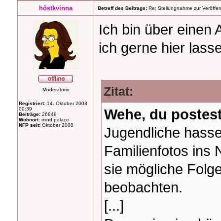
höstkvinna
Betreff des Beitrags:
Re: Stellungnahme zur Veröffent
Ich bin über einen A
ich gerne hier lass
Zitat:
Moderatorin
Registriert:
14. Oktober 2008
00:39
Wehe, du postest
Beiträge:
26849
Wohnort:
mind palace
NFP seit:
Oktober 2008
Jugendliche hasse
Familienfotos ins N
sie mögliche Folge
beobachten.
[...]