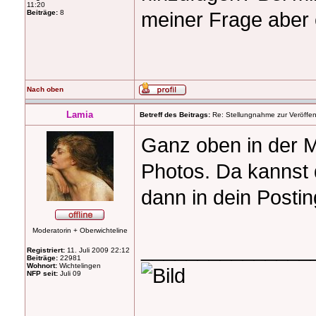
11:20
meiner Frage aber 
Beiträge:
8
Nach oben
Lamia
Betreff des Beitrags:
Re: Stellungnahme zur Veröffent
Ganz oben in der M
Photos. Da kannst 
dann in dein Postin
Moderatorin + Oberwichteline
_______________
Registriert:
11. Juli 2009 22:12
Beiträge:
22981
Wohnort:
Wichtelingen
NFP seit:
Juli 09