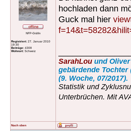
hochladen dann mö
Guck mal hier
view
f=14&t=58282&hil
NFP-Gräfin
Registriert:
27. Januar 2010
19:30
Beiträge:
4308
_______________
Wohnort:
Schweiz
SarahLou
und Oliver
gebärdende Tochter 
(9. Woche, 07/2017).
Statistik und Zyklusn
Unterbrüchen. Mit A
Nach oben