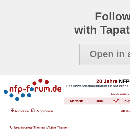
Follow
with Tapat
Open in 
20 Jahre
NFP-
Das Anwenderinnenforum für natürliche,
Datenschutzerklärung
Startseite
Forum
Kur
Jubilä
Anmelden
Registrieren
Unbeantwortete Themen
|
Aktive Themen