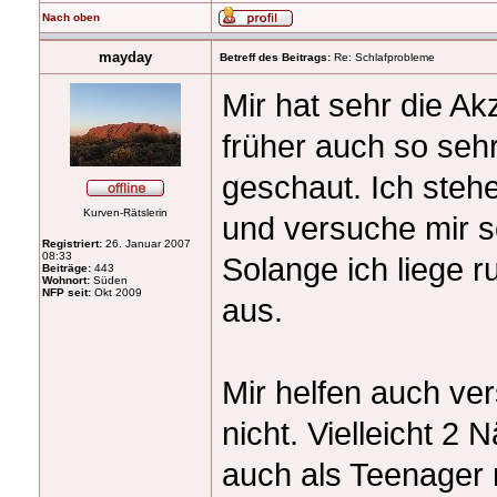
Nach oben
mayday
Betreff des Beitrags:
Re: Schlafprobleme
Mir hat sehr die A
früher auch so sehr
geschaut. Ich stehe
Kurven-Rätslerin
und versuche mir 
Registriert:
26. Januar 2007
08:33
Solange ich liege r
Beiträge:
443
Wohnort:
Süden
NFP seit:
Okt 2009
aus.
Mir helfen auch ver
nicht. Vielleicht 2
auch als Teenager 