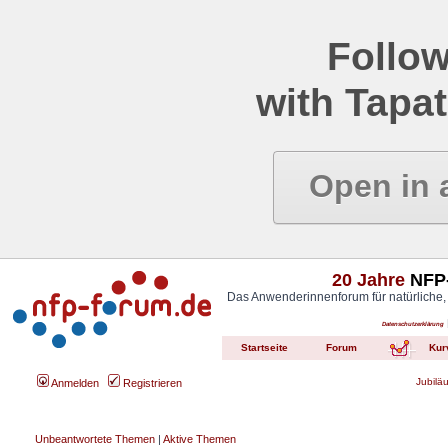
Follow
with Tapat
Open in 
20 Jahre
NFP-
Das Anwenderinnenforum für natürliche,
Datenschutzerklärung
Startseite
Forum
Kur
Jubilä
Anmelden
Registrieren
Unbeantwortete Themen
|
Aktive Themen