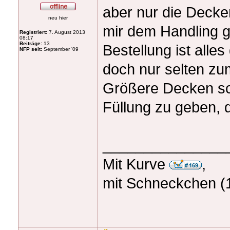
aber nur die Deck
neu hier
mir dem Handling g
Registriert:
7. August 2013
08:17
Beiträge:
13
Bestellung ist alles
NFP seit:
September '09
doch nur selten zu
Größere Decken sch
Füllung zu geben, 
_______________
Mit Kurve
,
mit Schneckchen (1