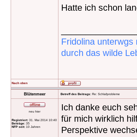
Hatte ich schon la
_______________
Fridolina unterwg
durch das wilde Le
Nach oben
Blütenmeer
Betreff des Beitrags:
Re: Schlafprobleme
Ich danke euch se
neu hier
für mich wirklich hi
Registriert:
31. Mai 2014 10:40
Beiträge:
35
Perspektive wechse
NFP seit:
10 Jahren