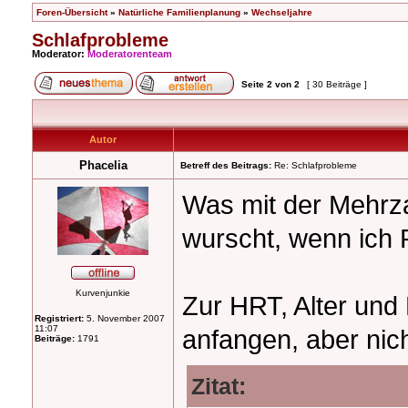
Foren-Übersicht
»
Natürliche Familienplanung
»
Wechseljahre
Schlafprobleme
Moderator:
Moderatorenteam
Seite
2
von
2
[ 30 Beiträge ]
Autor
Phacelia
Betreff des Beitrags:
Re: Schlafprobleme
Was mit der Mehrza
wurscht, wenn ich
Kurvenjunkie
Zur HRT, Alter un
Registriert:
5. November 2007
11:07
anfangen, aber nich
Beiträge:
1791
Zitat: