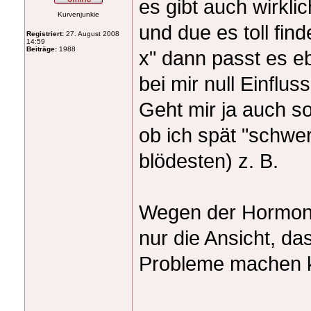
es gibt auch wirklic
Kurvenjunkie
und due es toll fin
Registriert:
27. August 2008
14:59
Beiträge:
1988
x" dann passt es e
bei mir null Einflus
Geht mir ja auch so
ob ich spät "schwer
blödesten) z. B.
Wegen der Hormonfr
nur die Ansicht, d
Probleme machen 