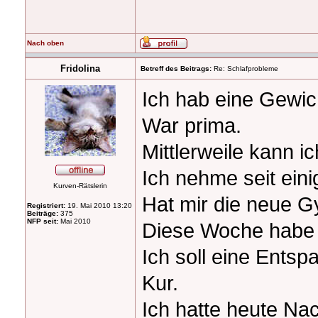
Nach oben
Fridolina
Betreff des Beitrags:
Re: Schlafprobleme
Ich hab eine Gewic
War prima.
Mittlerweile kann i
Ich nehme seit ein
Kurven-Rätslerin
Hat mir die neue G
Registriert:
19. Mai 2010 13:20
Beiträge:
375
NFP seit:
Mai 2010
Diese Woche habe 
Ich soll eine Entsp
Kur.
Ich hatte heute Nach