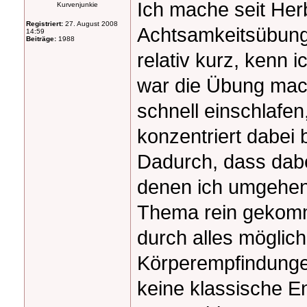
Ich mache seit Her
Kurvenjunkie
Registriert:
27. August 2008
Achtsamkeitsübung,
14:59
Beiträge:
1988
relativ kurz, kenn 
war die Übung mach
schnell einschlafen,
konzentriert dabei
Dadurch, dass dabei
denen ich umgehen 
Thema rein gekomm
durch alles möglic
Körperempfindungen
keine klassische 