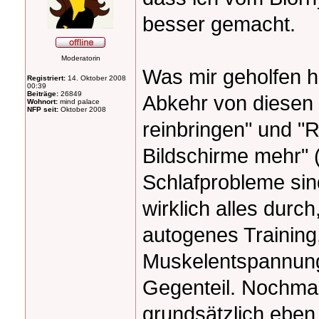
besser gemacht.
Moderatorin
Was mir geholfen h
Registriert:
14. Oktober 2008
00:39
Beiträge:
26849
Abkehr von diesen 
Wohnort:
mind palace
NFP seit:
Oktober 2008
reinbringen" und "R
Bildschirme mehr" 
Schlafprobleme sin
wirklich alles durc
autogenes Training
Muskelentspannung u
Gegenteil. Nochmal 
grundsätzlich eben