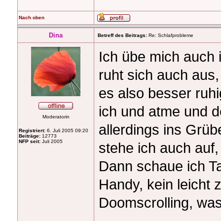
Nach oben
Dina
Betreff des Beitrags:
Re: Schlafprobleme
Ich übe mich auch 
ruht sich auch aus,
es also besser ruhi
ich und atme und d
Moderatorin
allerdings ins Gr
Registriert:
6. Juli 2005 09:20
Beiträge:
12773
NFP seit:
Juli 2005
stehe ich auch auf
Dann schaue ich Ta
Handy, kein leicht 
Doomscrolling, was