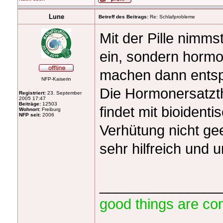
Lune
Betreff des Beitrags:
Re: Schlafprobleme
Mit der Pille nimms
ein, sondern hormo
machen dann ents
NFP-Kaiserin
Die Hormonersatzt
Registriert:
23. September
2005 17:47
Beiträge:
12503
findet mit bioidenti
Wohnort:
Freiburg
NFP seit:
2006
Verhütung nicht ge
sehr hilfreich und 
_______________
good things are co