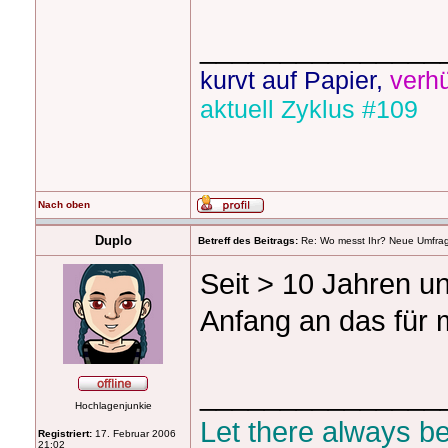
_______________
kurvt auf Papier,
verhü
aktuell Zyklus #109
Nach oben
Duplo
Betreff des Beitrags:
Re: Wo messt Ihr? Neue Umfra
Seit > 10 Jahren un
Anfang an das für 
_______________
Hochlagenjunkie
Let there always b
Registriert:
17. Februar 2006
21:02