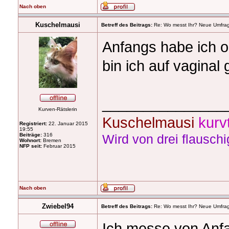
Nach oben
Kuschelmausi
Betreff des Beitrags:
Re: Wo messt Ihr? Neue Umfra
Anfangs habe ich o
bin ich auf vaginal
_______________
Kurven-Rätslerin
Kuschelmausi
kurv
Registriert:
22. Januar 2015
19:55
Beiträge:
316
Wird von drei flausch
Wohnort:
Bremen
NFP seit:
Februar 2015
Nach oben
Zwiebel94
Betreff des Beitrags:
Re: Wo messt Ihr? Neue Umfra
Ich messe von Anfan