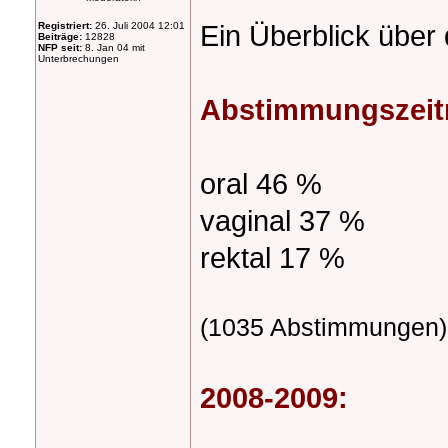
Ein Überblick über 
Registriert:
26. Juli 2004 12:01
Beiträge:
12828
NFP seit:
8. Jan 04 mit
Unterbrechungen
Abstimmungszeit
oral 46 %
vaginal 37 %
rektal 17 %
(1035 Abstimmungen)
2008-2009: