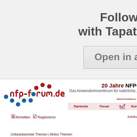
Follow
with Tapat
Open in 
20 Jahre
NFP-
Das Anwenderinnenforum für natürliche,
Datenschutzerklärung
Startseite
Forum
Kur
Jubilä
Anmelden
Registrieren
Unbeantwortete Themen
|
Aktive Themen