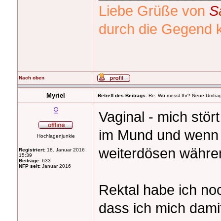
Liebe Grüße von
S
durch die Gegend k
Nach oben
Myriel
Betreff des Beitrags:
Re: Wo messt Ihr? Neue Umfra
Vaginal - mich stö
im Mund und wenn 
Hochlagenjunkie
weiterdösen währ
Registriert:
18. Januar 2016
15:39
Beiträge:
633
NFP seit:
Januar 2016
Rektal habe ich noc
dass ich mich dami