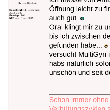
Kurven-Rätslerin
Öffnung leicht zu f
Registriert:
14. September
2016 21:33
auch gut.
Beiträge:
204
NFP seit:
Ende 2015
Oral klingt mir zu 
bis ich zwischen d
gefunden habe...
versucht MultiGyn i
habs natürlich sof
unschön und seit d
_______________
Schon immer ohne P
Verhütungszyklen s