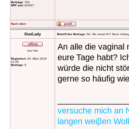
Beiträge:
704
NFP seit:
8/2007
Nach oben
KiwiLady
Betreff des Beitrags:
Re: Wo messt Ihr? Neue Umfra
An alle die vagina
neu hier
eure Tage habt? Ic
Registriert:
30. März 2018
01:26
würde die nicht st
Beiträge:
9
gerne so häufig wi
_______________
versuche mich an 
langen weiβen Wol