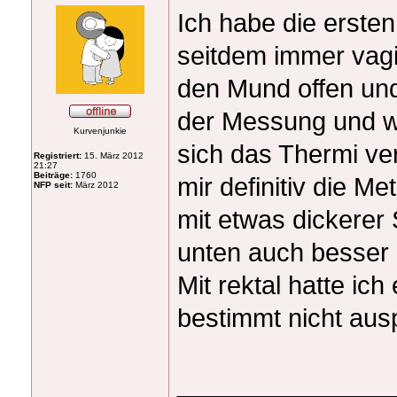
Ich habe die erste
seitdem immer vagi
den Mund offen un
der Messung und w
Kurvenjunkie
sich das Thermi v
Registriert:
15. März 2012
21:27
Beiträge:
1760
mir definitiv die 
NFP seit:
März 2012
mit etwas dickerer 
unten auch besse
Mit rektal hatte ic
bestimmt nicht aus
_______________