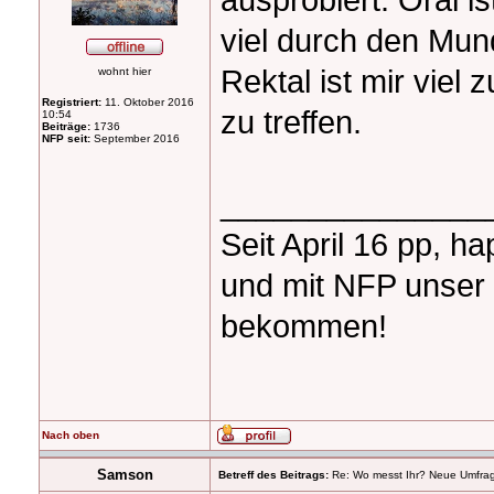
viel durch den Mun
Rektal ist mir viel
wohnt hier
Registriert:
11. Oktober 2016
zu treffen.
10:54
Beiträge:
1736
NFP seit:
September 2016
_______________
Seit April 16 pp, h
und mit NFP unser
bekommen!
Nach oben
Samson
Betreff des Beitrags:
Re: Wo messt Ihr? Neue Umfra