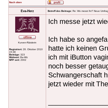
Nach oben
Eva-Herz
Betreff des Beitrags:
Re: Wo messt Ihr? Neue Umfra
Ich messe jetzt wie
Ich habe so angefan
Kurven-Rätslerin
hatte ich keinen G
Registriert:
28. Oktober 2010
15:38
ich mit iButton va
Beiträge:
323
Wohnort:
Ba-Wü
NFP seit:
2002
noch besser getaug
Schwangerschaft hab
jetzt wieder mit T
_______________