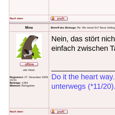
Nach oben
Mine
Betreff des Beitrags:
Re: Wo messt Ihr? Neue Umfra
Nein, das stört ni
einfach zwischen 
_______________
alte Häsin
Do it the heart wa
Registriert:
27. Dezember 2009
16:01
Beiträge:
1364
unterwegs (*11/20)
Wohnort:
Ruhrgebiet
Nach oben