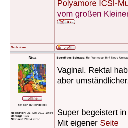
Polyamore ICSI-Mu
vom großen Kleinen
Nach oben
Nica
Betreff des Beitrags:
Re: Wo messt Ihr? Neue Umfra
Vaginal. Rektal hab
aber umständlicher.
_______________
hat sich gut eingelebt
Super begeistert i
Registriert:
31. Mai 2017 10:56
Beiträge:
137
NFP seit:
28.04.2017
Mit eigener
Seite