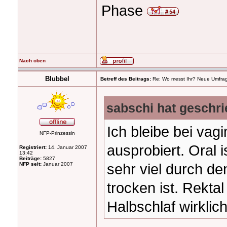
Phase
Nach oben
Blubbel
Betreff des Beitrags:
Re: Wo messt Ihr? Neue Umfra
sabschi hat geschri
Ich bleibe bei vagi
NFP-Prinzessin
ausprobiert. Oral i
Registriert:
14. Januar 2007
13:42
Beiträge:
5827
sehr viel durch d
NFP seit:
Januar 2007
trocken ist. Rektal
Halbschlaf wirklich