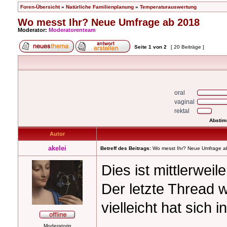
Foren-Übersicht
»
Natürliche Familienplanung
»
Temperaturauswertung
Wo messt Ihr? Neue Umfrage ab 2018
Moderator:
Moderatorenteam
Seite
1
von
2
[ 20 Beiträge ]
oral
vaginal
rektal
Abstim
Autor
akelei
Betreff des Beitrags:
Wo messt Ihr? Neue Umfrage a
Dies ist mittlerwei
Der letzte Thread w
vielleicht hat sich
Moderatorin