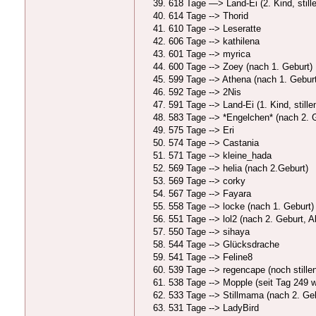
618 Tage —> Land-Ei (2. Kind, still
614 Tage --> Thorid
610 Tage --> Leseratte
606 Tage --> kathilena
601 Tage --> myrica
600 Tage --> Zoey (nach 1. Geburt)
599 Tage --> Athena (nach 1. Gebur
592 Tage --> 2Nis
591 Tage --> Land-Ei (1. Kind, still
583 Tage --> *Engelchen* (nach 2. 
575 Tage --> Eri
574 Tage --> Castania
571 Tage --> kleine_hada
569 Tage --> helia (nach 2.Geburt)
569 Tage --> corky
567 Tage --> Fayara
558 Tage --> locke (nach 1. Geburt)
551 Tage --> lol2 (nach 2. Geburt, A
550 Tage --> sihaya
544 Tage --> Glücksdrache
541 Tage --> Feline8
539 Tage --> regencape (noch stille
538 Tage --> Mopple (seit Tag 249 w
533 Tage --> Stillmama (nach 2. Ge
531 Tage --> LadyBird