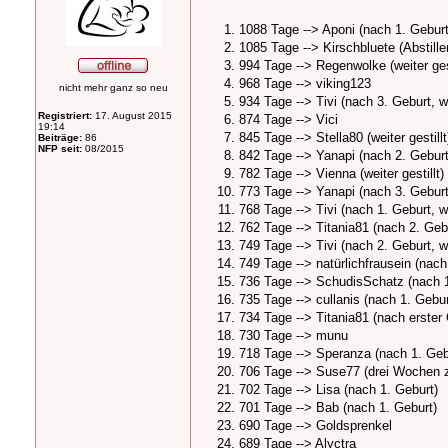
1088 Tage --> Aponi (nach 1. Geburt
1085 Tage --> Kirschbluete (Abstille
994 Tage --> Regenwolke (weiter gest
968 Tage --> viking123
nicht mehr ganz so neu
934 Tage --> Tivi (nach 3. Geburt, wei
Registriert:
17. August 2015
874 Tage --> Vici
19:14
845 Tage --> Stella80 (weiter gestillt
Beiträge:
86
NFP seit:
08/2015
842 Tage --> Yanapi (nach 2. Geburt, 
782 Tage --> Vienna (weiter gestillt)
773 Tage --> Yanapi (nach 3. Geburt, 
768 Tage --> Tivi (nach 1. Geburt, wei
762 Tage --> Titania81 (nach 2. Gebu
749 Tage --> Tivi (nach 2. Geburt, wei
749 Tage --> natürlichfrausein (nach
736 Tage --> SchudisSchatz (nach 1
735 Tage --> cullanis (nach 1. Gebur
734 Tage --> Titania81 (nach erster G
730 Tage --> munu
718 Tage --> Speranza (nach 1. Geb
706 Tage --> Suse77 (drei Wochen zu
702 Tage --> Lisa (nach 1. Geburt)
701 Tage --> Bab (nach 1. Geburt)
690 Tage --> Goldsprenkel
689 Tage --> Alyctra