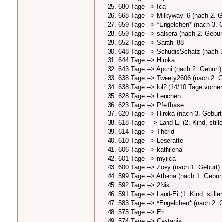
680 Tage --> Ica
668 Tage --> Milkyway_6 (nach 2. Geb
659 Tage --> *Engelchen* (nach 3. Ge
659 Tage --> salsera (nach 2. Gebur
652 Tage --> Sarah_88_
648 Tage --> SchudisSchatz (nach 3
644 Tage --> Hiroka
643 Tage --> Aponi (nach 2. Geburt)
638 Tage --> Tweety2606 (nach 2. Ge
638 Tage --> lol2 (14/10 Tage vorher
628 Tage --> Lenchen
623 Tage --> Pfeifhase
620 Tage --> Hiroka (nach 3. Geburt
618 Tage —> Land-Ei (2. Kind, still
614 Tage --> Thorid
610 Tage --> Leseratte
606 Tage --> kathilena
601 Tage --> myrica
600 Tage --> Zoey (nach 1. Geburt)
599 Tage --> Athena (nach 1. Gebur
592 Tage --> 2Nis
591 Tage --> Land-Ei (1. Kind, still
583 Tage --> *Engelchen* (nach 2. 
575 Tage --> Eri
574 Tage --> Castania