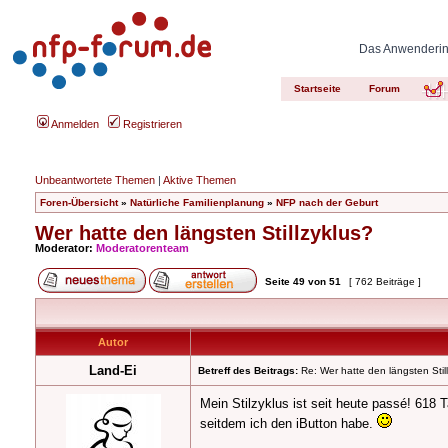
Das Anwenderinn
Startseite
Forum
Anmelden
Registrieren
Unbeantwortete Themen
|
Aktive Themen
Foren-Übersicht
»
Natürliche Familienplanung
»
NFP nach der Geburt
Wer hatte den längsten Stillzyklus?
Moderator:
Moderatorenteam
Seite
49
von
51
[ 762 Beiträge ]
Autor
Land-Ei
Betreff des Beitrags:
Re: Wer hatte den längsten Stil
Mein Stilzyklus ist seit heute passé! 618
seitdem ich den iButton habe.