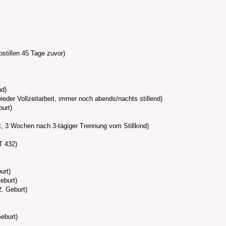
bstillen 45 Tage zuvor)
nd)
ieder Vollzeitarbeit, immer noch abends/nachts stillend)
burt)
t, 3 Wochen nach 3-tägiger Trennung vom Stillkind)
ZT 432)
urt)
eburt)
. Geburt)
eburt)