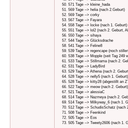
571 Tage --> kleine_hada
569 Tage --> helia (nach 2.Geburt)
569 Tage --> corky
567 Tage --> Fayara
558 Tage --> locke (nach 1. Geburt)
551 Tage --> lol2 (nach 2. Geburt, A
550 Tage --> sihaya
544 Tage --> Glücksdrache
541 Tage --> Feline8
539 Tage --> regencape (noch stille
538 Tage --> Mopple (seit Tag 249 w
533 Tage --> Stillmama (nach 2. Ge
531 Tage --> LadyBird
529 Tage --> Athena (nach 2. Gebur
528 Tage --> nelly5 (nach 1. Geburt)
528 Tage --> kitty28 (abgestillt an 
522 Tage --> meow (nach 2. Geburt)
521 Tage --> alessiaC
514 Tage --> Nazmeya (nach 2. Geb
514 Tage --> Milkyway_6 (nach 1. G
512 Tage --> SchudisSchatz (nach 2
508 Tage --> Feenkind
505 Tage --> Eos
505 Tage --> Tweety2606 (nach 1. G