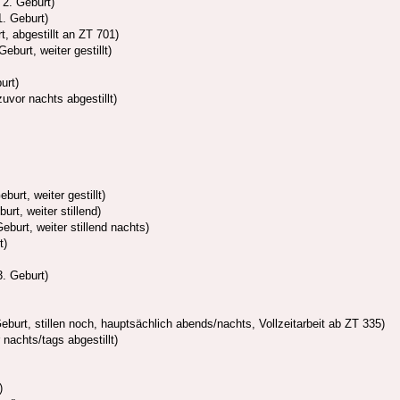
 2. Geburt)
. Geburt)
t, abgestillt an ZT 701)
eburt, weiter gestillt)
urt)
vor nachts abgestillt)
urt, weiter gestillt)
rt, weiter stillend)
burt, weiter stillend nachts)
t)
. Geburt)
burt, stillen noch, hauptsächlich abends/nachts, Vollzeitarbeit ab ZT 335)
 nachts/tags abgestillt)
)