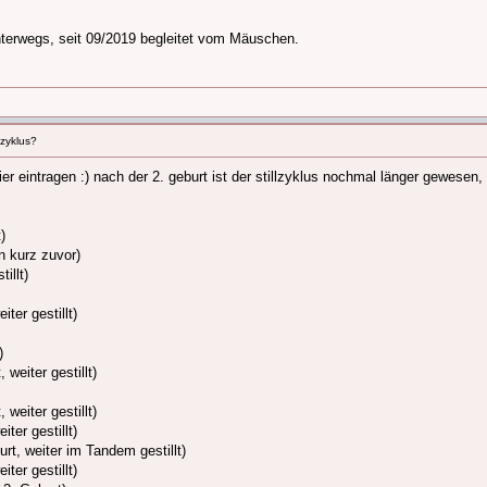
nterwegs, seit 09/2019 begleitet vom Mäuschen.
lzyklus?
er eintragen :) nach der 2. geburt ist der stillzyklus nochmal länger gewesen,
)
n kurz zuvor)
illt)
ter gestillt)
)
weiter gestillt)
weiter gestillt)
ter gestillt)
rt, weiter im Tandem gestillt)
ter gestillt)