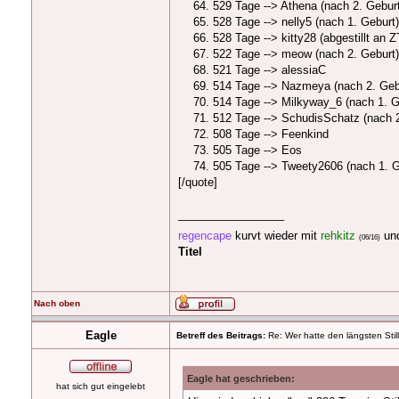
529 Tage --> Athena (nach 2. Gebur
528 Tage --> nelly5 (nach 1. Geburt)
528 Tage --> kitty28 (abgestillt an 
522 Tage --> meow (nach 2. Geburt)
521 Tage --> alessiaC
514 Tage --> Nazmeya (nach 2. Geb
514 Tage --> Milkyway_6 (nach 1. G
512 Tage --> SchudisSchatz (nach 2
508 Tage --> Feenkind
505 Tage --> Eos
505 Tage --> Tweety2606 (nach 1. G
[/quote]
_________________
regencape
kurvt wieder mit
rehkitz
un
(06/16)
Titel
Nach oben
Eagle
Betreff des Beitrags:
Re: Wer hatte den längsten Stil
Eagle hat geschrieben:
hat sich gut eingelebt