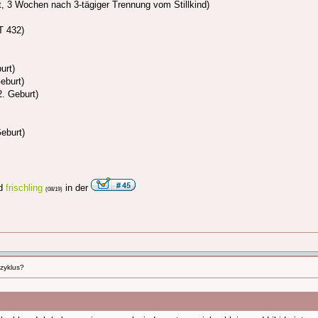
t, 3 Wochen nach 3-tägiger Trennung vom Stillkind)
ZT 432)
urt)
eburt)
. Geburt)
eburt)
d
frischling
in der
(08/19)
lzyklus?