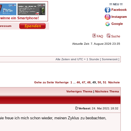
!!! NEU !!!
Facebook
Instagram
Google
pressum
FAQ
Suche
Aktuelle Zeit: 7. August 2026 23:35
Alle Zeiten sind UTC + 1 Stunde [ Sommerzeit ]
Gehe zu Seite
Vorherige
1
...
46
,
47
,
48
,
49
,
50
,
51
Nächste
Vorheriges Thema
|
Nächstes Thema
Verfasst:
24. Mai 2021 18:32
dwie freue ich mich schon wieder, meinen Zyklus zu beobachten,