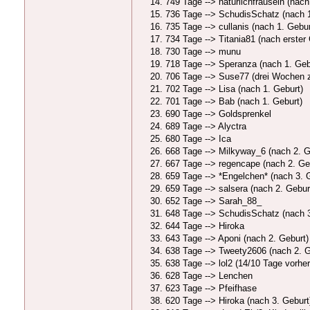
749 Tage --> natürlichfrausein (nach
736 Tage --> SchudisSchatz (nach 1
735 Tage --> cullanis (nach 1. Gebur
734 Tage --> Titania81 (nach erster G
730 Tage --> munu
718 Tage --> Speranza (nach 1. Geb
706 Tage --> Suse77 (drei Wochen zu
702 Tage --> Lisa (nach 1. Geburt)
701 Tage --> Bab (nach 1. Geburt)
690 Tage --> Goldsprenkel
689 Tage --> Alyctra
680 Tage --> Ica
668 Tage --> Milkyway_6 (nach 2. Geb
667 Tage --> regencape (nach 2. Gebu
659 Tage --> *Engelchen* (nach 3. Ge
659 Tage --> salsera (nach 2. Gebur
652 Tage --> Sarah_88_
648 Tage --> SchudisSchatz (nach 3
644 Tage --> Hiroka
643 Tage --> Aponi (nach 2. Geburt)
638 Tage --> Tweety2606 (nach 2. Ge
638 Tage --> lol2 (14/10 Tage vorher
628 Tage --> Lenchen
623 Tage --> Pfeifhase
620 Tage --> Hiroka (nach 3. Geburt