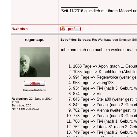
_________________
Seit 11/2016 glücklich mit ihrem Möppel u
Nach oben
regencape
Betreff des Beitrags:
Re: Wer hatte den längsten Stil
ich kann mich nun auch ein weiteres mal hi
1088 Tage --> Aponi (nach 1. Geburt
1085 Tage --> Kirschbluete (Abstille
994 Tage --> Regenwolke (weiter gest
968 Tage --> viking123
934 Tage --> Tivi (nach 3. Geburt, wei
Kurven-Rätslerin
874 Tage --> Vici
Registriert:
22. Januar 2014
845 Tage --> Stella80 (weiter gestillt
11:01
842 Tage --> Yanapi (nach 2. Geburt, 
Beiträge:
256
NFP seit:
Juli 2013
782 Tage --> Vienna (weiter gestillt)
773 Tage --> Yanapi (nach 3. Geburt, 
768 Tage --> Tivi (nach 1. Geburt, wei
762 Tage --> Titania81 (nach 2. Gebu
749 Tage --> Tivi (nach 2. Geburt, wei