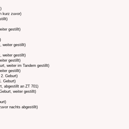
)
n kurz zuvor)
illt)
ter gestillt)
)
weiter gestillt)
weiter gestillt)
ter gestillt)
rt, weiter im Tandem gestillt)
ter gestillt)
 2. Geburt)
. Geburt)
t, abgestillt an ZT 701)
eburt, weiter gestillt)
urt)
vor nachts abgestillt)