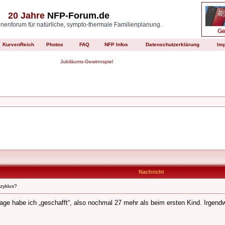
20 Jahre
NFP-Forum.de
enforum für natürliche, sympto-thermale Familienplanung.
KurvenReich
Photos
FAQ
NFP Infos
Datenschutzerklärung
Im
Jubiläums-Gewinnspiel
Nachricht
lzyklus?
 Tage habe ich „geschafft“, also nochmal 27 mehr als beim ersten Kind. Irgen