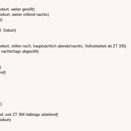
urt, weiter gestillt)
burt, weiter stillend nachts)
t)
. Geburt)
burt, stillen noch, hauptsächlich abends/nachts, Vollzeitarbeit ab ZT 335)
 nachts/tags abgestillt)
)
end)
t)
end, seit ZT 394 halbtags arbeitend)
Geburt)