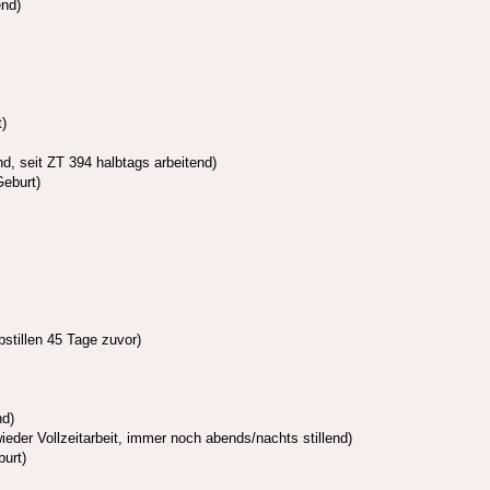
end)
t)
end, seit ZT 394 halbtags arbeitend)
Geburt)
bstillen 45 Tage zuvor)
nd)
ieder Vollzeitarbeit, immer noch abends/nachts stillend)
burt)