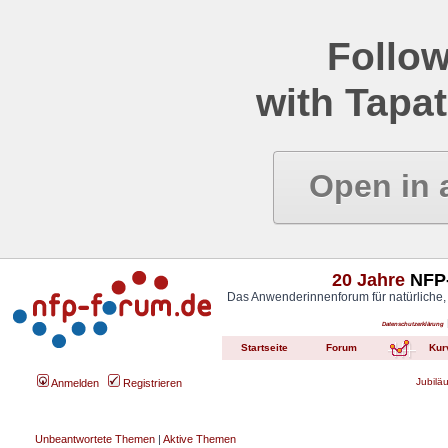
Follow
with Tapat
Open in 
20 Jahre
NFP-
Das Anwenderinnenforum für natürliche,
Datenschutzerklärung
Startseite
Forum
Kur
Jubilä
Anmelden
Registrieren
Unbeantwortete Themen
|
Aktive Themen