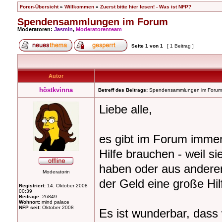
Foren-Übersicht
»
Willkommen
»
Zuerst bitte hier lesen! - Was ist NFP?
Spendensammlungen im Forum
Moderatoren:
Jasmin
,
Moderatorenteam
Seite
1
von
1
[ 1 Beitrag ]
Autor
höstkvinna
Betreff des Beitrags:
Spendensammlungen im Forum
Liebe alle,
es gibt im Forum immer
Hilfe brauchen - weil si
haben oder aus anderen 
Moderatorin
der Geld eine große Hi
Registriert:
14. Oktober 2008
00:39
Beiträge:
26849
Wohnort:
mind palace
NFP seit:
Oktober 2008
Es ist wunderbar, dass w