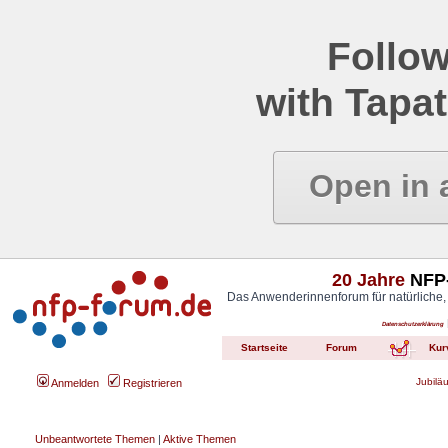
Follow
with Tapat
Open in 
20 Jahre
NFP-
Das Anwenderinnenforum für natürliche,
Datenschutzerklärung
Startseite
Forum
Kur
Jubilä
Anmelden
Registrieren
Unbeantwortete Themen
|
Aktive Themen