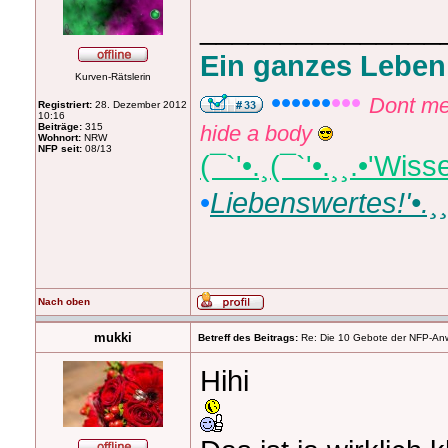
_______________
Ein ganzes Leben
Kurven-Rätslerin
••••••
•••
Dont me
Registriert:
28. Dezember 2012
10:16
Beiträge:
315
hide a body
Wohnort:
NRW
NFP seit:
08/13
(¯`'•.¸(¯`'•.¸¸.•'Wi
•
Liebenswertes!'•.¸¸.
Nach oben
mukki
Betreff des Beitrags:
Re: Die 10 Gebote der NFP-Anwen
Hihi