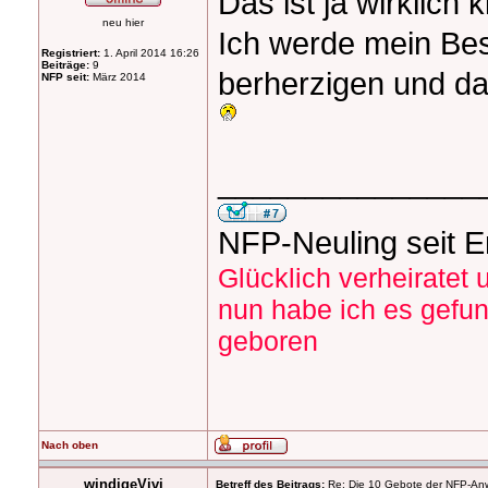
Das ist ja wirklich 
neu hier
Ich werde mein Bes
Registriert:
1. April 2014 16:26
Beiträge:
9
berherzigen und da
NFP seit:
März 2014
_______________
NFP-Neuling seit 
Glücklich verheiratet
nun habe ich es gefu
geboren
Nach oben
windigeVivi
Betreff des Beitrags:
Re: Die 10 Gebote der NFP-Anwen