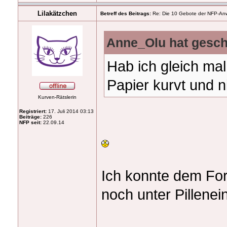
Lilakätzchen
Betreff des Beitrags:
Re: Die 10 Gebote der NFP-Anwen
Anne_Olu hat gesch
Hab ich gleich mal
Papier kurvt und n
Kurven-Rätslerin
Registriert:
17. Juli 2014 03:13
Beiträge:
226
NFP seit:
22.09.14
Ich konnte dem For
noch unter Pillenei