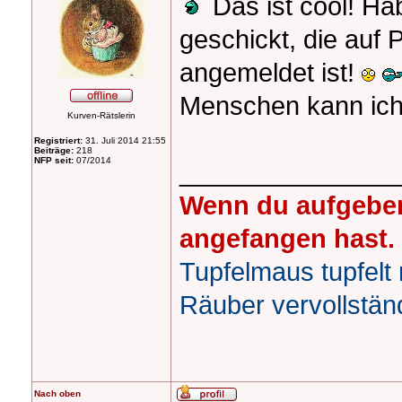
Das ist cool! Ha
geschickt, die auf 
angemeldet ist!
Menschen kann ic
Kurven-Rätslerin
Registriert:
31. Juli 2014 21:55
Beiträge:
218
NFP seit:
07/2014
_______________
Wenn du aufgeben
angefangen hast.
Tupfelmaus tupfelt 
Räuber vervollstän
Nach oben