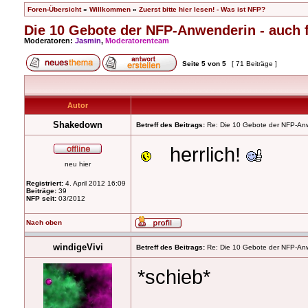
Foren-Übersicht
»
Willkommen
»
Zuerst bitte hier lesen! - Was ist NFP?
Die 10 Gebote der NFP-Anwenderin - auch f
Moderatoren:
Jasmin
,
Moderatorenteam
Seite
5
von
5
[ 71 Beiträge ]
Autor
Shakedown
Betreff des Beitrags:
Re: Die 10 Gebote der NFP-Anwen
herrlich!
neu hier
Registriert:
4. April 2012 16:09
Beiträge:
39
NFP seit:
03/2012
Nach oben
windigeVivi
Betreff des Beitrags:
Re: Die 10 Gebote der NFP-Anwen
*schieb*