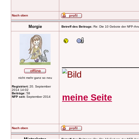
Nach oben
Morgie
Betreff des Beitrags:
Re: Die 10 Gebote der NFP-Anwen
_______________
nicht mehr ganz so neu
Registriert:
20. September
2014 14:02
Beiträge:
58
meine Seite
NFP seit:
September 2014
Nach oben