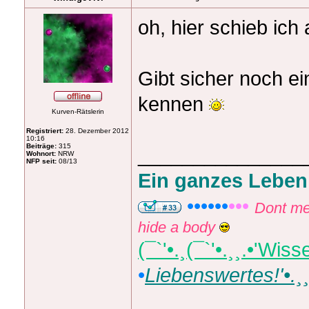
oh, hier schieb ich
Gibt sicher noch ei
kennen
Kurven-Rätslerin
Registriert:
28. Dezember 2012
10:16
Beiträge:
315
_______________
Wohnort:
NRW
NFP seit:
08/13
Ein ganzes Leben
••••••
•••
Dont me
hide a body
(¯`'•.¸(¯`'•.¸¸.•'Wi
•
Liebenswertes!'•.¸¸.