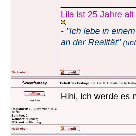
_______________
Lila ist 25 Jahre al
- "Ich lebe in eine
an der Realität"
(un
Nach oben
Sweetfantasy
Betreff des Beitrags:
Re: Die 10 Gebote der NFP-Anwen
Hihi, ich werde es 
neu hier
Registriert:
10. Dezember 2014
18:38
Beiträge:
2
Wohnort:
Nürnberg
NFP seit:
in Planung
Nach oben