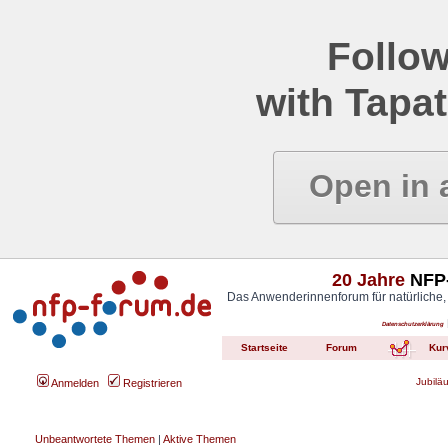
Follow
with Tapat
Open in 
20 Jahre
NFP-
Das Anwenderinnenforum für natürliche,
Datenschutzerklärung
Startseite
Forum
Kur
Jubilä
Anmelden
Registrieren
Unbeantwortete Themen
|
Aktive Themen