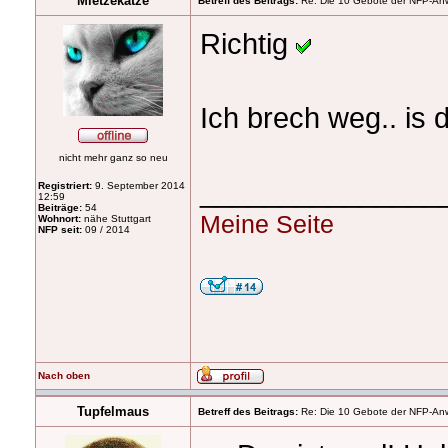
Mietzekatze
Betreff des Beitrags:
Re: Die 10 Gebote der NFP-Anwen
Richtig
Ich brech weg.. is
nicht mehr ganz so neu
_______________
Registriert:
9. September 2014
12:59
Beiträge:
54
Meine Seite
Wohnort:
nähe Stuttgart
NFP seit:
09 / 2014
Nach oben
Tupfelmaus
Betreff des Beitrags:
Re: Die 10 Gebote der NFP-Anwen