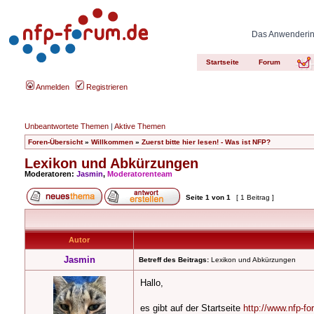
Das Anwenderinn
Startseite
Forum
Anmelden
Registrieren
Unbeantwortete Themen
|
Aktive Themen
Foren-Übersicht
»
Willkommen
»
Zuerst bitte hier lesen! - Was ist NFP?
Lexikon und Abkürzungen
Moderatoren:
Jasmin
,
Moderatorenteam
Seite
1
von
1
[ 1 Beitrag ]
Autor
Jasmin
Betreff des Beitrags:
Lexikon und Abkürzungen
Hallo,
es gibt auf der Startseite
http://www.nfp-f