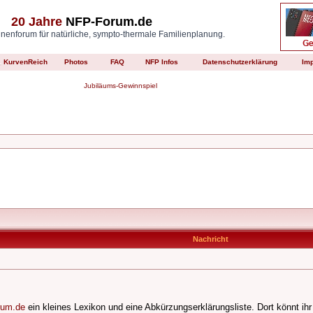
20 Jahre
NFP-Forum.de
enforum für natürliche, sympto-thermale Familienplanung.
KurvenReich
Photos
FAQ
NFP Infos
Datenschutzerklärung
Im
Jubiläums-Gewinnspiel
Nachricht
orum.de
ein kleines Lexikon und eine Abkürzungserklärungsliste. Dort könnt ih