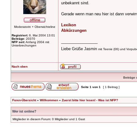
unbekannt sind.
Gerade wenn man neu hier ist dann verwirre
Lexikon
Moderatorin + Oberwichteline
Abkürzungen
Registriert:
6. Mai 2004 13:01
Beiträge:
20370
_________________
NFP seit:
Anfang 2004 mit
Unterbrechungen
Liebe Grüße Jasmin
mit Teenie (06) und Vorpuber
Nach oben
Beiträge 
Seite
1
von
1
[ 1 Beitrag ]
Foren-Übersicht
»
Willkommen
»
Zuerst bitte hier lesen! - Was ist NFP?
Wer ist online?
Mitglieder in diesem Forum: 0 Mitglieder und 1 Gast