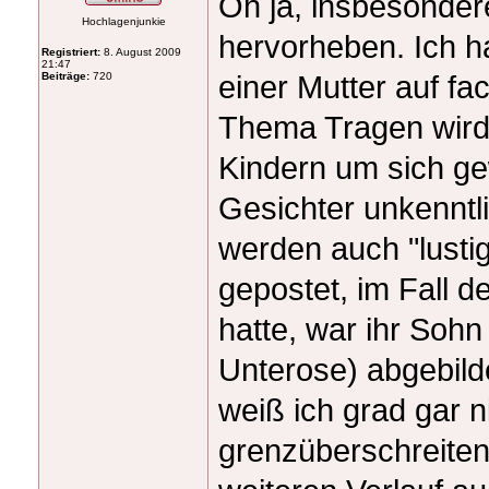
Oh ja, insbesonder
Hochlagenjunkie
hervorheben. Ich ha
Registriert:
8. August 2009
21:47
einer Mutter auf f
Beiträge:
720
Thema Tragen wird 
Kindern um sich g
Gesichter unkenntli
werden auch "lustig
gepostet, im Fall d
hatte, war ihr Sohn
Unterose) abgebild
weiß ich grad gar ni
grenzüberschreiten