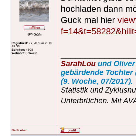
hochladen dann mö
Guck mal hier
view
f=14&t=58282&hil
NFP-Gräfin
Registriert:
27. Januar 2010
19:30
Beiträge:
4308
_______________
Wohnort:
Schweiz
SarahLou
und Oliver
gebärdende Tochter 
(9. Woche, 07/2017).
Statistik und Zyklusn
Unterbrüchen. Mit A
Nach oben