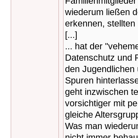
Familienmitglieder
wiederum ließen d
erkennen, stellten 
[...]
... hat der "vehem
Datenschutz und P
den Jugendlichen
Spuren hinterlasse
geht inzwischen ten
vorsichtiger mit p
gleiche Altersgrup
Was man wiederum 
nicht immer behaup