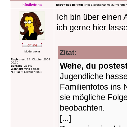
höstkvinna
Betreff des Beitrags:
Re: Stellungnahme zur Veröffent
Ich bin über einen A
ich gerne hier lass
Zitat:
Moderatorin
Registriert:
14. Oktober 2008
00:39
Wehe, du postest
Beiträge:
26849
Wohnort:
mind palace
NFP seit:
Oktober 2008
Jugendliche hasse
Familienfotos ins N
sie mögliche Folge
beobachten.
[...]