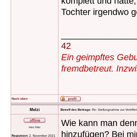
komplett und hatte,
Tochter irgendwo g
_______________
42
Ein geimpftes Gebur
fremdbetreut. Inzw
Nach oben
Melzi
Betreff des Beitrags:
Re: Stellungnahme zur Veröffent
Wie kann man denn
neu hier
hinzufügen? Bei mi
Registriert:
2. November 2021