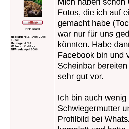
Mich haben schon 
Fotos, die ich auf 
gemacht habe (Toch
NFP-Gräfin
war nur für uns ged
Registriert:
27. April 2006
12:50
könnten. Habe dann
Beiträge:
4764
Wohnort:
Gallifrey
NFP seit:
April 2006
Facebook bin und v
Scheinbar bereiten
sehr gut vor.
Ich bin auch wenig
Schwiegermutter un
Profilbild bei Wha