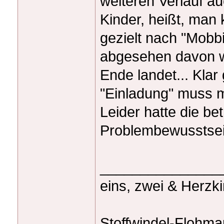
weiteren Verlauf a
Kinder, heißt, man
gezielt nach "Mobb
abgesehen davon we
Ende landet... Klar
"Einladung" muss ma
Leider hatte die bet
Problembewusstse
_______________
eins, zwei & Herzk
Stoffwindel-Flohma