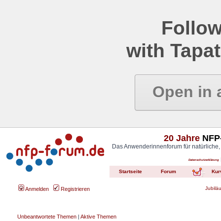
Follow
with Tapat
Open in 
20 Jahre
NFP-
Das Anwenderinnenforum für natürliche,
Datenschutzerklärung
Startseite
Forum
Kur
Jubilä
Anmelden
Registrieren
Unbeantwortete Themen
|
Aktive Themen