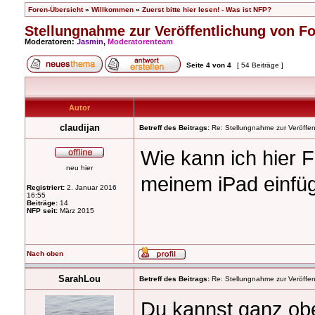
Foren-Übersicht
»
Willkommen
»
Zuerst bitte hier lesen! - Was ist NFP?
Stellungnahme zur Veröffentlichung von F
Moderatoren:
Jasmin
,
Moderatorenteam
Seite
4
von
4
[ 54 Beiträge ]
Autor
claudijan
Betreff des Beitrags:
Re: Stellungnahme zur Veröffent
Wie kann ich hier 
neu hier
meinem iPad einfüg
Registriert:
2. Januar 2016
16:55
Beiträge:
14
NFP seit:
März 2015
Nach oben
SarahLou
Betreff des Beitrags:
Re: Stellungnahme zur Veröffent
Du kannst ganz oben