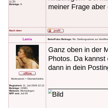
11:20
meiner Frage aber 
Beiträge:
8
Nach oben
Lamia
Betreff des Beitrags:
Re: Stellungnahme zur Veröffent
Ganz oben in der M
Photos. Da kannst 
dann in dein Postin
Moderatorin + Oberwichteline
_______________
Registriert:
11. Juli 2009 22:12
Beiträge:
22981
Wohnort:
Wichtelingen
NFP seit:
Juli 09