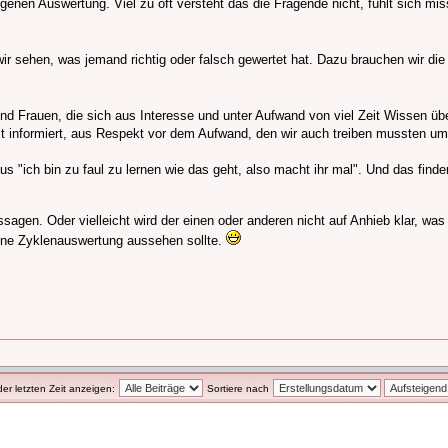
igenen Auswertung. Viel zu oft versteht das die Fragende nicht, fühlt sich mi
wir sehen, was jemand richtig oder falsch gewertet hat. Dazu brauchen wir d
nd Frauen, die sich aus Interesse und unter Aufwand von viel Zeit Wissen üb
t informiert, aus Respekt vor dem Aufwand, den wir auch treiben mussten um
 "ich bin zu faul zu lernen wie das geht, also macht ihr mal". Und das finde
ssagen. Oder vielleicht wird der einen oder anderen nicht auf Anhieb klar, w
höne Zyklenauswertung aussehen sollte.
der letzten Zeit anzeigen:
Sortiere nach