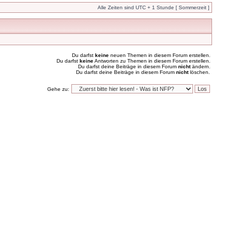
Alle Zeiten sind UTC + 1 Stunde [ Sommerzeit ]
Du darfst
keine
neuen Themen in diesem Forum erstellen.
Du darfst
keine
Antworten zu Themen in diesem Forum erstellen.
Du darfst deine Beiträge in diesem Forum
nicht
ändern.
Du darfst deine Beiträge in diesem Forum
nicht
löschen.
Gehe zu: