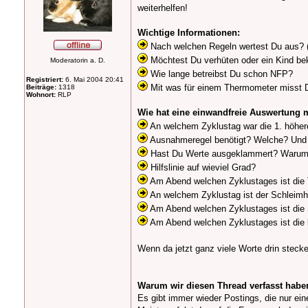
weiterhelfen!
Wichtige Informationen:
Nach welchen Regeln wertest Du aus? (Na
Möchtest Du verhüten oder ein Kind 
Moderatorin a. D.
Wie lange betreibst Du schon NFP?
Registriert:
6. Mai 2004 20:41
Mit was für einem Thermometer misst Du
Beiträge:
1318
Wohnort:
RLP
Wie hat eine einwandfreie Auswertung
An welchem Zyklustag war die 1. höhe
Ausnahmeregel benötigt? Welche? Un
Hast Du Werte ausgeklammert? Waru
Hilfslinie auf wieviel Grad?
Am Abend welchen Zyklustages ist die
An welchem Zyklustag ist der Schleim
Am Abend welchen Zyklustages ist die
Am Abend welchen Zyklustages ist die 
Wenn da jetzt ganz viele Worte drin stecke
Warum wir diesen Thread verfasst habe
Es gibt immer wieder Postings, die nur ein