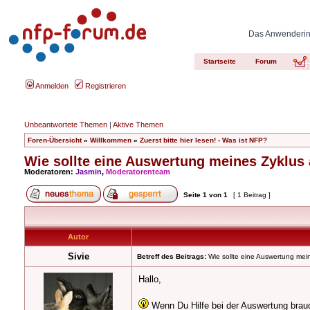
Das Anwenderinn
Startseite
Forum
Anmelden
Registrieren
Unbeantwortete Themen
|
Aktive Themen
Foren-Übersicht
»
Willkommen
»
Zuerst bitte hier lesen! - Was ist NFP?
Wie sollte eine Auswertung meines Zyklus
Moderatoren:
Jasmin
,
Moderatorenteam
Seite
1
von
1
[ 1 Beitrag ]
Autor
Sivie
Betreff des Beitrags:
Wie sollte eine Auswertung mei
Hallo,
Wenn Du Hilfe bei der Auswertung brauch