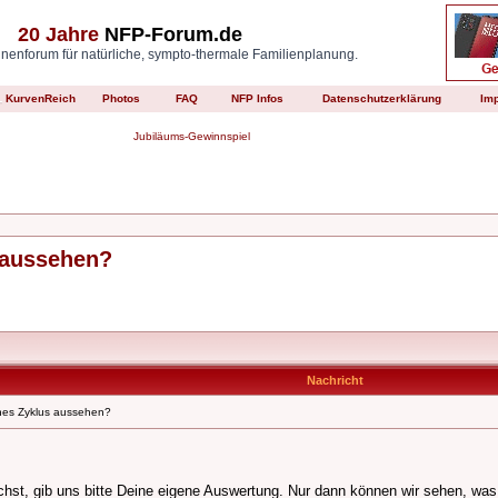
20 Jahre
NFP-Forum.de
enforum für natürliche, sympto-thermale Familienplanung.
KurvenReich
Photos
FAQ
NFP Infos
Datenschutzerklärung
Im
Jubiläums-Gewinnspiel
 aussehen?
Nachricht
nes Zyklus aussehen?
st, gib uns bitte Deine eigene Auswertung. Nur dann können wir sehen, was D