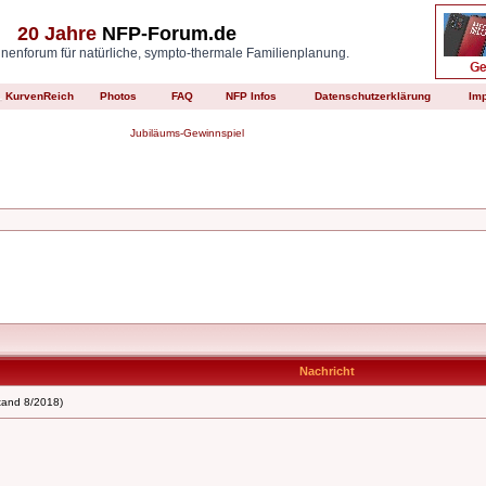
20 Jahre
NFP-Forum.de
enforum für natürliche, sympto-thermale Familienplanung.
KurvenReich
Photos
FAQ
NFP Infos
Datenschutzerklärung
Im
Jubiläums-Gewinnspiel
Nachricht
tand 8/2018)