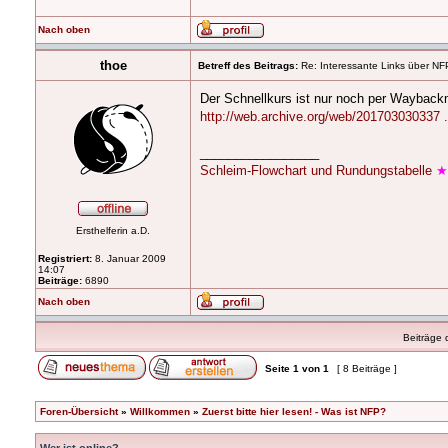
Nach oben
thoe
Betreff des Beitrags:
Re: Interessante Links über NF
Der Schnellkurs ist nur noch per Wayback
http://web.archive.org/web/201703030337 ..
_________________
Schleim-Flowchart und Rundungstabelle
Ersthelferin a.D.
Registriert:
8. Januar 2009
14:07
Beiträge:
6890
Nach oben
Beiträge 
Seite
1
von
1
[ 8 Beiträge ]
Foren-Übersicht
»
Willkommen
»
Zuerst bitte hier lesen! - Was ist NFP?