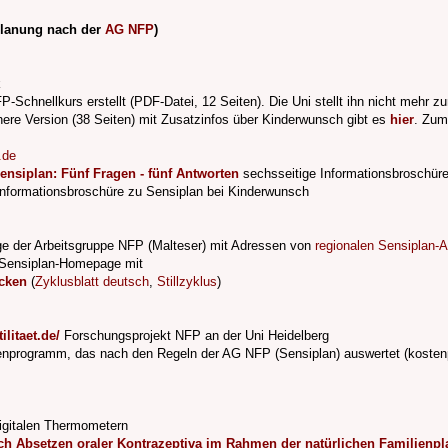
planung nach der
AG NFP
)
k
-Schnellkurs erstellt (PDF-Datei, 12 Seiten). Die Uni stellt ihn nicht mehr zu
here Version (38 Seiten) mit Zusatzinfos über Kinderwunsch gibt es
hier
. Zum
.de
ensiplan: Fünf Fragen - fünf Antworten
sechsseitige Informationsbroschüre
Informationsbroschüre zu Sensiplan bei Kinderwunsch
 der Arbeitsgruppe NFP (Malteser) mit Adressen von
regionalen Sensiplan-
Sensiplan-Homepage mit
cken
(
Zyklusblatt deutsch
,
Stillzyklus
)
ilitaet.de/
Forschungsprojekt NFP an der Uni Heidelberg
nprogramm, das nach den Regeln der AG NFP (Sensiplan) auswertet (kostenpflic
igitalen Thermometern
h Absetzen oraler Kontrazeptiva im Rahmen der natürlichen Familienp