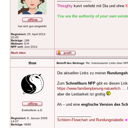
Thoughty
kurvt verliebt mit Dia und ohne
K
You are the authority of your own exist
hat sich gut eingelebt
Registriert:
25. April 2014
22:45
Beiträge:
186
Wohnort:
S-H
NFP seit:
Juni 2014
Nach oben
thoe
Betreff des Beitrags:
Re: Interessante Links über NF
Die aktuellen Links zu meiner
Rundungshi
Zum
Schnellkurs NFP
gibt es diesen Link
https://www.familienplanung-natuerlich. ... 
aber die Lesbarkeit ist grottig
Ah – und eine
englische Version des Sch
Ersthelferin a.D.
_________________
Registriert:
8. Januar 2009
Schleim-Flowchart und Rundungstabelle
14:07
Beiträge:
6890