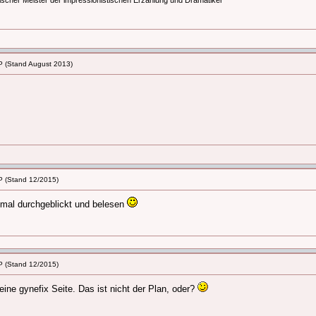
scher Meister der impressionistischen Erzählung und Dramatiker
P (Stand August 2013)
P (Stand 12/2015)
 mal durchgeblickt und belesen
P (Stand 12/2015)
eine gynefix Seite. Das ist nicht der Plan, oder?