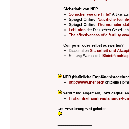
Sicherheit von NFP
So sicher wie die Pille?
Artikel zu
Spiegel Online:
Natürliche Famili
Spiegel Online:
Thermometer statt
Leitlinien
der Deutschen Gesellscha
The effectiveness of a fertility aw
Computer oder selbst auswerten?
Dissertation
Sicherheit und Akzep
Stiftung Warentest:
Bleistift schl
NER (Natürliche Empfängnisregelun
http://www.iner.org/
offizielle Hom
Verhütung allgemein, Bezugsquellen 
Profamilia-Familienplanungs-Run
Um Erweiterung wird gebeten.
_________________