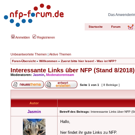
Das Anwenderinn
Startseite
Forum
Anmelden
Registrieren
Unbeantwortete Themen
|
Aktive Themen
Foren-Übersicht
»
Willkommen
»
Zuerst bitte hier lesen! - Was ist NFP?
Interessante Links über NFP (Stand 8/2018)
Moderatoren:
Jasmin
,
Moderatorenteam
Seite
1
von
1
[ 8 Beiträge ]
Autor
Jasmin
Betreff des Beitrags:
Interessante Links über NFP (S
Hallo,
hier findet ihr gute Links zu NFP.