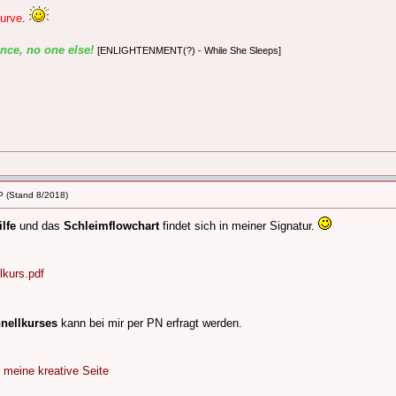
urve
.
ence, no one else!
[ENLIGHTENMENT(?) - While She Sleeps]
P (Stand 8/2018)
lfe
und das
Schleimflowchart
findet sich in meiner Signatur.
llkurs.pdf
nellkurses
kann bei mir per PN erfragt werden.
★
meine kreative Seite