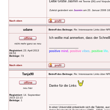
Liebe Grüße Jasmin
mit Teenie (06) und Vorpuber
Zuletzt geändert von
Jasmin
am 20. Januar 2006 16:
Nach oben
udane
Betreff des Beitrags:
Re: Interessante Links über NF
Ich wollte mal anmerken, dass der Schnell
nicht mehr ganz so neu
_________________
Registriert:
23. April 2013
positive
mind
.
positive
vibes
.
positive
life
.
09:53
Beiträge:
73
Nach oben
Tanja90
Betreff des Beitrags:
Re: Interessante Links über NF
Danke für die Links
neu hier
Registriert:
14. September
2015 22:13
Beiträge:
1
________________
In einer
Universität
entwickeln sich die Talente, au