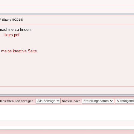
P (Stand 8/2018)
machine zu finden:
. llkurs.pdf
★
meine kreative Seite
der letzten Zeit anzeigen:
Sortiere nach