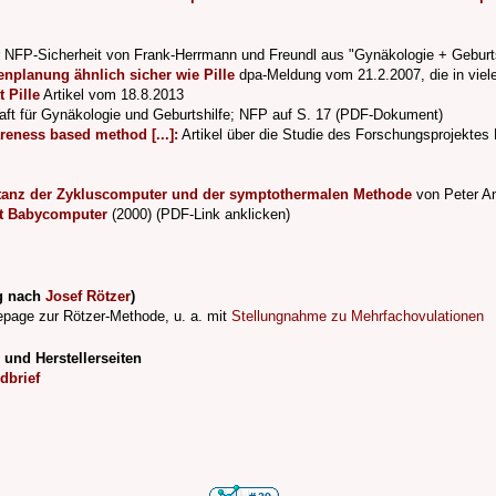
r NFP-Sicherheit von Frank-Herrmann und Freundl aus "Gynäkologie + Geburts
enplanung ähnlich sicher wie Pille
dpa-Meldung vom 21.2.2007, die in viele
 Pille
Artikel vom 18.8.2013
ft für Gynäkologie und Geburtshilfe; NFP auf S. 17 (PDF-Dokument)
areness based method [...]:
Artikel über die Studie des Forschungsprojektes
tanz der Zykluscomputer und der symptothermalen Methode
von Peter An
ägt Babycomputer
(2000) (PDF-Link anklicken)
g nach
Josef Rötzer
)
epage zur Rötzer-Methode, u. a. mit
Stellungnahme zu Mehrfachovulationen
und Herstellerseiten
dbrief