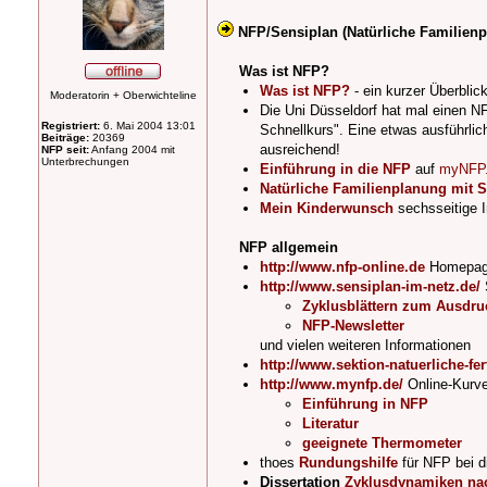
NFP/Sensiplan (Natürliche Familien
Was ist NFP?
Was ist NFP?
- ein kurzer Überblic
Moderatorin + Oberwichteline
Die Uni Düsseldorf hat mal einen NFP
Registriert:
6. Mai 2004 13:01
Schnellkurs". Eine etwas ausführlic
Beiträge:
20369
ausreichend!
NFP seit:
Anfang 2004 mit
Unterbrechungen
Einführung in die NFP
auf
myNFP
Natürliche Familienplanung mit S
Mein Kinderwunsch
sechsseitige 
NFP allgemein
http://www.nfp-online.de
Homepage
http://www.sensiplan-im-netz.de/
Zyklusblättern zum Ausdru
NFP-Newsletter
und vielen weiteren Informationen
http://www.sektion-natuerliche-fert
http://www.mynfp.de/
Online-Kurve
Einführung in NFP
Literatur
geeignete Thermometer
thoes
Rundungshilfe
für NFP bei d
Dissertation
Zyklusdynamiken nac