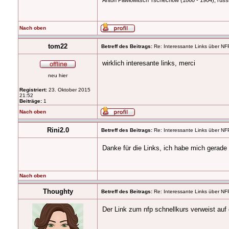
Anton Pawlowitsch Tschechow (1860 - 1904), russi
Nach oben
tom22
Betreff des Beitrags:
Re: Interessante Links über NF
wirklich interesante links,
merci
neu hier
Registriert:
23. Oktober 2015
21:52
Beiträge:
1
Nach oben
Rini2.0
Betreff des Beitrags:
Re: Interessante Links über NF
Danke für die Links, ich habe mich gerade
Nach oben
Thoughty
Betreff des Beitrags:
Re: Interessante Links über NF
Der Link zum nfp schnellkurs verweist auf 
_________________