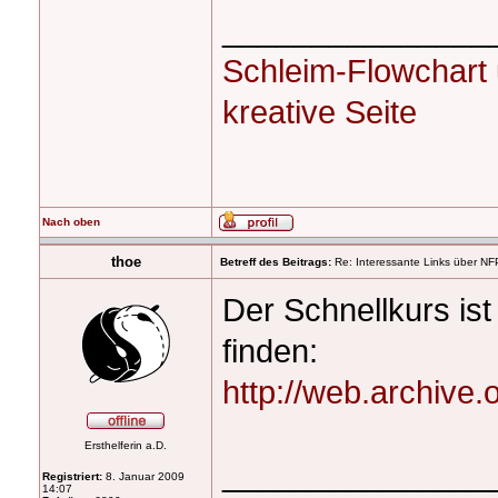
_______________
Schleim-Flowchart
kreative Seite
Nach oben
thoe
Betreff des Beitrags:
Re: Interessante Links über NF
Der Schnellkurs is
finden:
http://web.archive.
Ersthelferin a.D.
_______________
Registriert:
8. Januar 2009
14:07