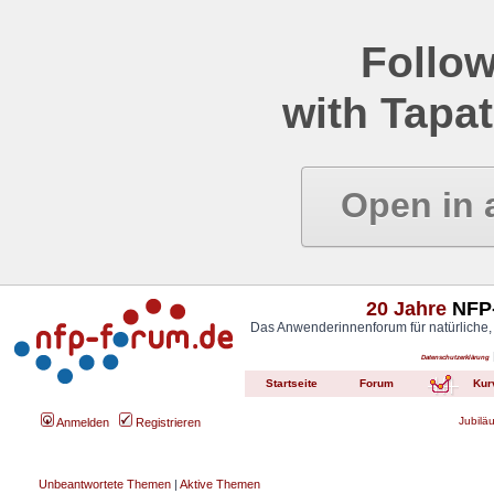
Follow
with Tapat
Open in 
20 Jahre
NFP-
Das Anwenderinnenforum für natürliche,
Datenschutzerklärung
Startseite
Forum
Kur
Jubilä
Anmelden
Registrieren
Unbeantwortete Themen
|
Aktive Themen