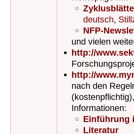
Zyklusblätt
deutsch
,
Stil
NFP-Newslet
und vielen weit
http://www.sekt
Forschungsproje
http://www.myn
nach den Regel
(kostenpflichtig)
Informationen:
Einführung 
Literatur