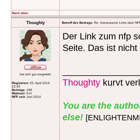
Nach oben
Thoughty
Betreff des Beitrags:
Re: Interessante Links über NF
Der Link zum nfp sc
Seite. Das ist nich
_______________
hat sich gut eingelebt
Thoughty
kurvt ver
Registriert:
25. April 2014
22:45
Beiträge:
186
Wohnort:
S-H
NFP seit:
Juni 2014
You are the autho
else!
[ENLIGHTENMEN