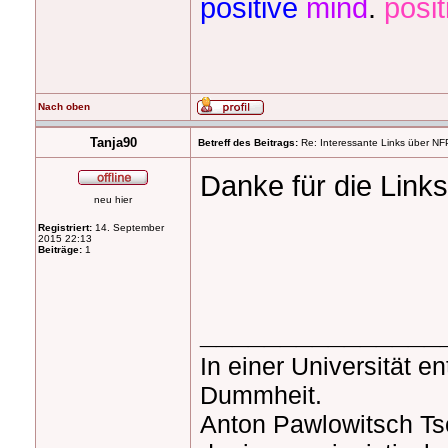
positive
mind
.
posit
Nach oben
Tanja90
Betreff des Beitrags:
Re: Interessante Links über NF
Danke für die Link
neu hier
Registriert:
14. September
2015 22:13
Beiträge:
1
_______________
In einer
Universität
ent
Dummheit.
Anton Pawlowitsch Ts