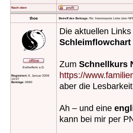
Nach oben
thoe
Betreff des Beitrags:
Re: Interessante Links über NF
Die aktuellen Link
Schleimflowchart
Zum
Schnellkurs
Ersthelferin a.D.
https://www.familien
Registriert:
8. Januar 2009
14:07
Beiträge:
6890
aber die Lesbarkeit 
Ah – und eine
engl
kann bei mir per P