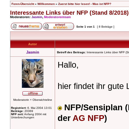
Foren-Übersicht
»
Willkommen
»
Zuerst bitte hier lesen! - Was ist NFP?
Interessante Links über NFP (Stand 8/2018)
Moderatoren:
Jasmin
,
Moderatorenteam
Seite
1
von
1
[ 8 Beiträge ]
Autor
Jasmin
Betreff des Beitrags:
Interessante Links über NFP (S
Hallo,
hier findet ihr gute
Moderatorin + Oberwichteline
NFP/Sensiplan (
Registriert:
6. Mai 2004 13:01
Beiträge:
20369
NFP seit:
Anfang 2004 mit
der
AG NFP
)
Unterbrechungen