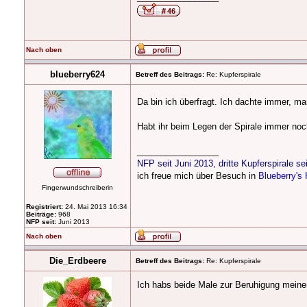
Nach oben
blueberry624
Betreff des Beitrags:
Re: Kupferspirale
Da bin ich überfragt. Ich dachte immer, 
Habt ihr beim Legen der Spirale immer no
_________________
NFP seit Juni 2013, dritte Kupferspirale sei
ich freue mich über Besuch in
Blueberry'
Fingerwundschreiberin
Registriert:
24. Mai 2013 16:34
Beiträge:
968
NFP seit:
Juni 2013
Nach oben
Die_Erdbeere
Betreff des Beitrags:
Re: Kupferspirale
Ich habs beide Male zur Beruhigung mein