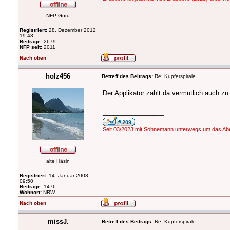
NFP-Guru
Registriert:
28. Dezember 2012
19:43
Beiträge:
2679
NFP seit:
2011
Nach oben
holz456
Betreff des Beitrags:
Re: Kupferspirale
Der Applikator zählt da vermutlich auch zu
_________________
Seit 03/2023 mit Sohnemann unterwegs um das Abe
alte Häsin
Registriert:
14. Januar 2008
09:50
Beiträge:
1476
Wohnort:
NRW
Nach oben
missJ.
Betreff des Beitrags:
Re: Kupferspirale