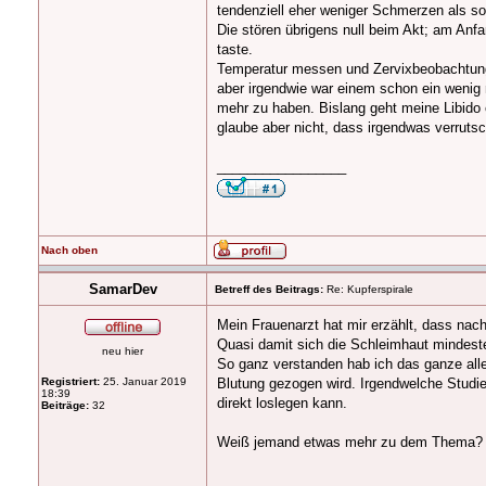
tendenziell eher weniger Schmerzen als s
Die stören übrigens null beim Akt; am Anfa
taste.
Temperatur messen und Zervixbeobachtung h
aber irgendwie war einem schon ein wenig m
mehr zu haben. Bislang geht meine Libido e
glaube aber nicht, dass irgendwas verrutsch
_________________
Nach oben
SamarDev
Betreff des Beitrags:
Re: Kupferspirale
Mein Frauenarzt hat mir erzählt, dass nac
Quasi damit sich die Schleimhaut mindeste
neu hier
So ganz verstanden hab ich das ganze alle
Registriert:
25. Januar 2019
Blutung gezogen wird. Irgendwelche Studi
18:39
direkt loslegen kann.
Beiträge:
32
Weiß jemand etwas mehr zu dem Thema?
_________________