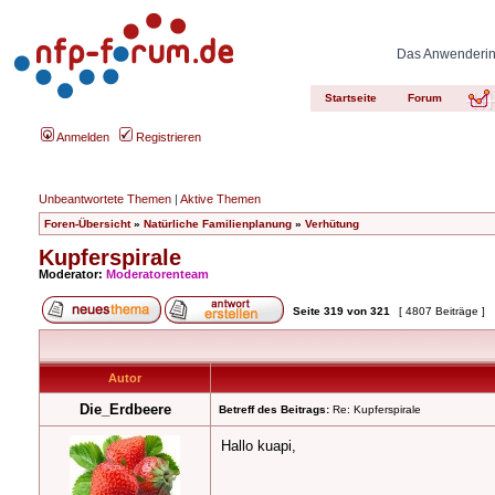
Das Anwenderinn
Startseite
Forum
Anmelden
Registrieren
Unbeantwortete Themen
|
Aktive Themen
Foren-Übersicht
»
Natürliche Familienplanung
»
Verhütung
Kupferspirale
Moderator:
Moderatorenteam
Seite
319
von
321
[ 4807 Beiträge ]
Autor
Die_Erdbeere
Betreff des Beitrags:
Re: Kupferspirale
Hallo kuapi,