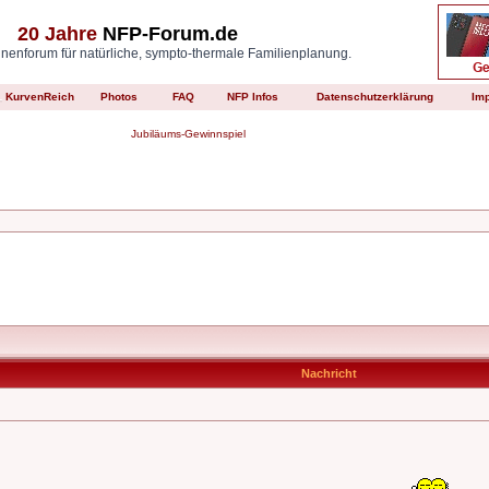
20 Jahre
NFP-Forum.de
enforum für natürliche, sympto-thermale Familienplanung.
KurvenReich
Photos
FAQ
NFP Infos
Datenschutzerklärung
Im
Jubiläums-Gewinnspiel
Nachricht