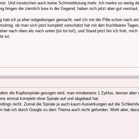
onst. Und inzwischen auch keine Schmierblutung mehr. Ich merke so wenig da
ng hingen die ziemlich lose in der Gegend, haben sich jetzt aber gut verstaut,
ab ich ja eher notgedrungen gemacht, weil ich mit der Pille schon nach ein 
ulmig, ob man sich jetzt komplett verschätzt hat mit den fruchtbaren Tagen, u
her nach oben als nach unten (toi toi toi!), und Stand jetzt bin ich froh, mi
t ist.
hdem die Kupferspirale gezogen wird, man mindestens 1 Zyklus, besser aber 
ns einmal komplett ohne Spirale auf und abgebaut hat.
rdings nicht. Zumal die Spirale ja auch kaum Auswirkungen auf die Schleimh
en hab ich durch Google zu dem Thema auch nicht gefunden. Wohl aber, das