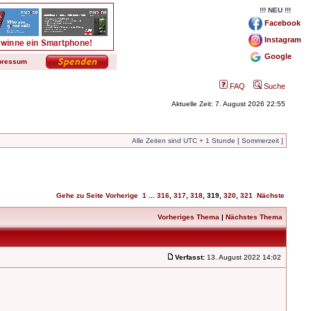
!!! NEU !!!
Facebook
Instagram
Google
pressum
FAQ
Suche
Aktuelle Zeit: 7. August 2026 22:55
Alle Zeiten sind UTC + 1 Stunde [ Sommerzeit ]
Gehe zu Seite
Vorherige
1
...
316
,
317
,
318
,
319
,
320
,
321
Nächste
Vorheriges Thema
|
Nächstes Thema
Verfasst:
13. August 2022 14:02