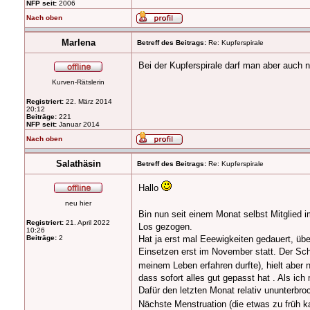
NFP seit:
2006
Nach oben
Marlena
Betreff des Beitrags:
Re: Kupferspirale
Bei der Kupferspirale darf man aber auch n
Kurven-Rätslerin
Registriert:
22. März 2014
20:12
Beiträge:
221
NFP seit:
Januar 2014
Nach oben
Salathäsin
Betreff des Beitrags:
Re: Kupferspirale
Hallo
neu hier
Bin nun seit einem Monat selbst Mitglied 
Registriert:
21. April 2022
Los gezogen.
10:26
Beiträge:
2
Hat ja erst mal Eeewigkeiten gedauert, übe
Einsetzen erst im November statt. Der Sch
meinem Leben erfahren durfte), hielt abe
dass sofort alles gut gepasst hat . Als ic
Dafür den letzten Monat relativ ununterbr
Nächste Menstruation (die etwas zu früh k