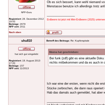
Ob es sich bessert, kann wohl niemand vo
Menstasse benutze ich allerdings trotz anf
NFP-Guru
_________________
Registriert:
28. Dezember 2012
Erdbeere ist jetzt mit Mini-Erdbeere (2025) unterw
19:43
Beiträge:
2679
NFP seit:
2011
Nach oben
uhu810
Betreff des Beitrags:
Re: Kupferspirale
Meena hat geschrieben:
hat sich gut eingelebt
Bei funk (zdf) gibt es eine aktuelle Dok
Registriert:
19. August 2013
nichts mitbekommen und da es auch in d
17:20
Beiträge:
157
NFP seit:
11/2013
Ich war eine der ersten, wenn nicht die er
Stücke zerbrochen, die dann raus operiert
Hab das damals auch gemeldet, hat aber wo
_________________