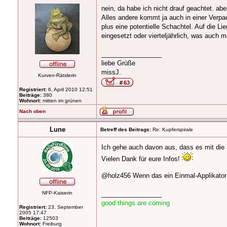
nein, da habe ich nicht drauf geachtet. a
Alles andere kommt ja auch in einer Verp
plus eine potentielle Schachtel. Auf die 
eingesetzt oder vierteljährlich, was auch m
_________________
liebe Grüße
missJ.
Kurven-Rätslerin
Registriert:
6. April 2010 12:51
Beiträge:
380
Wohnort:
mitten im grünen
Nach oben
Lune
Betreff des Beitrags:
Re: Kupferspirale
Ich gehe auch davon aus, dass es mit die 
Vielen Dank für eure Infos!
@holz456 Wenn das ein Einmal-Applikator 
NFP-Kaiserin
_________________
good things are coming
Registriert:
23. September
2005 17:47
Beiträge:
12503
Wohnort:
Freiburg