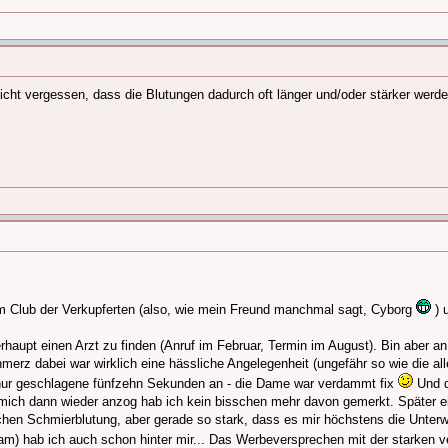
icht vergessen, dass die Blutungen dadurch oft länger und/oder stärker werde
im Club der Verkupferten (also, wie mein Freund manchmal sagt, Cyborg
) 
rhaupt einen Arzt zu finden (Anruf im Februar, Termin im August). Bin aber an
merz dabei war wirklich eine hässliche Angelegenheit (ungefähr so wie die al
r nur geschlagene fünfzehn Sekunden an - die Dame war verdammt fix
Und d
h mich dann wieder anzog hab ich kein bisschen mehr davon gemerkt. Später ei
ochen Schmierblutung, aber gerade so stark, dass es mir höchstens die Unter
am) hab ich auch schon hinter mir... Das Werbeversprechen mit der starken v