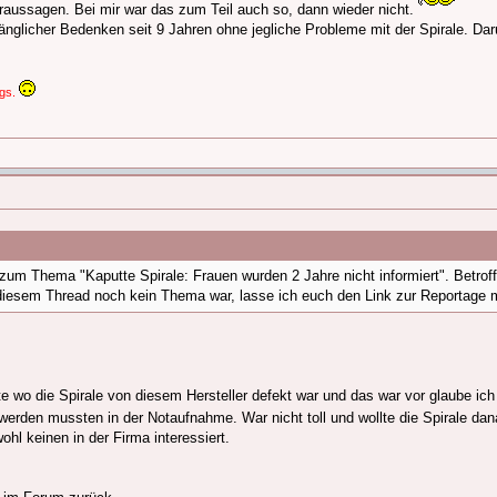
raussagen. Bei mir war das zum Teil auch so, dann wieder nicht.
änglicher Bedenken seit 9 Jahren ohne jegliche Probleme mit der Spirale. Dar
egs.
u zum Thema "Kaputte Spirale: Frauen wurden 2 Jahre nicht informiert". Betroff
iesem Thread noch kein Thema war, lasse ich euch den Link zur Reportage m
ste wo die Spirale von diesem Hersteller defekt war und das war vor glaube ic
 werden mussten in der Notaufnahme. War nicht toll und wollte die Spirale da
hl keinen in der Firma interessiert.