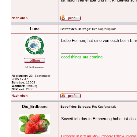
ist frisch verheiratet und mit Kinderwuns
Nach oben
Lune
Betreff des Beitrags:
Re: Kupferspirale
Liebe Forinen, hat eine von euch beim Eins
_________________
good things are coming
NFP-Kaiserin
Registriert:
23. September
2005 17:47
Beiträge:
12503
Wohnort:
Freiburg
NFP seit:
2006
Nach oben
Die_Erdbeere
Betreff des Beitrags:
Re: Kupferspirale
Soweit ich das in Erinnerung habe, ist da
_________________
Erdbeere ist jetzt mit Mini-Erdbeere (2025) unterw