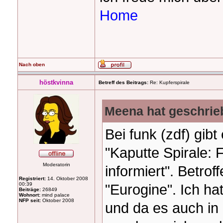
Home
Nach oben
höstkvinna
Betreff des Beitrags:
Re: Kupferspirale
Meena hat geschrie
Bei funk (zdf) gib
"Kaputte Spirale: 
Moderatorin
informiert". Betrof
Registriert:
14. Oktober 2008
00:39
"Eurogine". Ich h
Beiträge:
26849
Wohnort:
mind palace
NFP seit:
Oktober 2008
und da es auch i