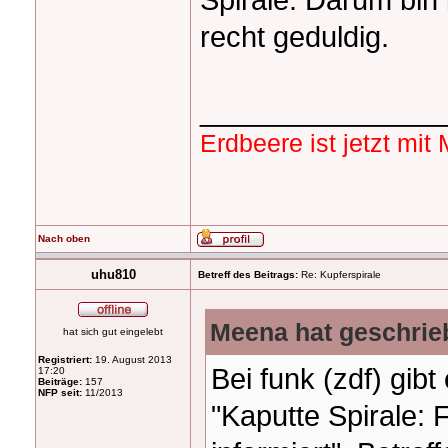
recht geduldig.
_______________
Erdbeere ist jetzt mi
Nach oben
uhu810
Betreff des Beitrags:
Re: Kupferspirale
Meena hat geschrie
hat sich gut eingelebt
Registriert:
19. August 2013
Bei funk (zdf) gib
17:20
Beiträge:
157
NFP seit:
11/2013
"Kaputte Spirale: 