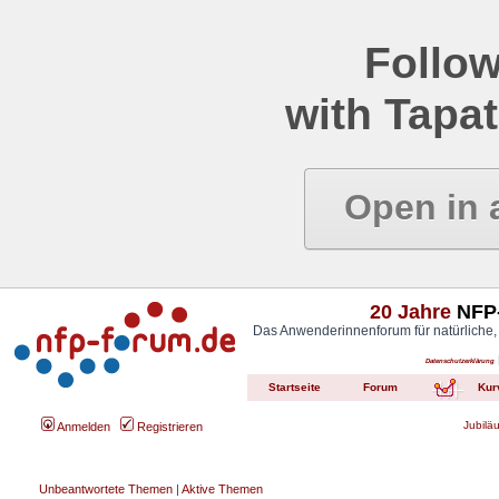
Follow
with Tapat
Open in 
20 Jahre
NFP-
Das Anwenderinnenforum für natürliche,
Datenschutzerklärung
Startseite
Forum
Kur
Jubilä
Anmelden
Registrieren
Unbeantwortete Themen
|
Aktive Themen