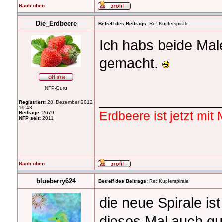
Nach oben
Die_Erdbeere
Betreff des Beitrags:
Re: Kupferspirale
Ich habs beide Mal
gemacht.
NFP-Guru
_______________
Registriert:
28. Dezember 2012
19:43
Erdbeere ist jetzt mi
Beiträge:
2679
NFP seit:
2011
Nach oben
blueberry624
Betreff des Beitrags:
Re: Kupferspirale
die neue Spirale is
dieses Mal auch gu