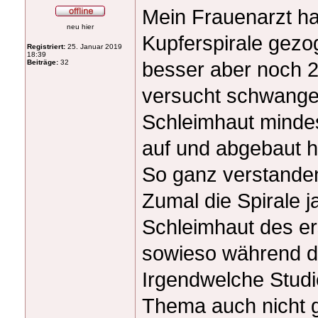
Mein Frauenarzt ha
neu hier
Kupferspirale gezo
Registriert:
25. Januar 2019
18:39
besser aber noch 2
Beiträge:
32
versucht schwanger
Schleimhaut mindes
auf und abgebaut h
So ganz verstanden
Zumal die Spirale 
Schleimhaut des er
sowieso während d
Irgendwelche Stud
Thema auch nicht 