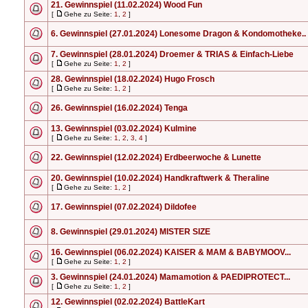
21. Gewinnspiel (11.02.2024) Wood Fun
[
Gehe zu Seite:
1
,
2
]
6. Gewinnspiel (27.01.2024) Lonesome Dragon & Kondomotheke..
7. Gewinnspiel (28.01.2024) Droemer & TRIAS & Einfach-Liebe
[
Gehe zu Seite:
1
,
2
]
28. Gewinnspiel (18.02.2024) Hugo Frosch
[
Gehe zu Seite:
1
,
2
]
26. Gewinnspiel (16.02.2024) Tenga
13. Gewinnspiel (03.02.2024) Kulmine
[
Gehe zu Seite:
1
,
2
,
3
,
4
]
22. Gewinnspiel (12.02.2024) Erdbeerwoche & Lunette
20. Gewinnspiel (10.02.2024) Handkraftwerk & Theraline
[
Gehe zu Seite:
1
,
2
]
17. Gewinnspiel (07.02.2024) Dildofee
8. Gewinnspiel (29.01.2024) MISTER SIZE
16. Gewinnspiel (06.02.2024) KAISER & MAM & BABYMOOV...
[
Gehe zu Seite:
1
,
2
]
3. Gewinnspiel (24.01.2024) Mamamotion & PAEDIPROTECT...
[
Gehe zu Seite:
1
,
2
]
12. Gewinnspiel (02.02.2024) BattleKart