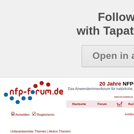
Follow
with Tapat
Open in 
20 Jahre
NFP-
Das Anwenderinnenforum für natürliche,
Datenschutzerklärung
Startseite
Forum
Kur
Jubilä
Anmelden
Registrieren
Unbeantwortete Themen
|
Aktive Themen