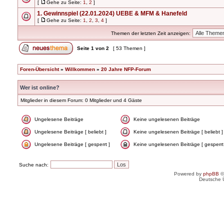
[
Gehe zu Seite:
1
,
2
]
1. Gewinnspiel (22.01.2024) UEBE & MFM & Hanefeld
[
Gehe zu Seite:
1
,
2
,
3
,
4
]
Themen der letzten Zeit anzeigen:
Seite
1
von
2
[ 53 Themen ]
Foren-Übersicht
»
Willkommen
»
20 Jahre NFP-Forum
Wer ist online?
Mitglieder in diesem Forum: 0 Mitglieder und 4 Gäste
Ungelesene Beiträge
Keine ungelesenen Beiträge
Ungelesene Beiträge [ beliebt ]
Keine ungelesenen Beiträge [ beliebt ]
Ungelesene Beiträge [ gesperrt ]
Keine ungelesenen Beiträge [ gesperrt
Suche nach:
Powered by
phpBB
©
Deutsche 