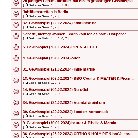
20 jähriges Forum-Jubiläum mit einem großartigen Gewinnspiel
[
Gehe zu Seite:
1
...
6
,
7
,
8
]
Jubiläumstreffen in Berlin
[
Gehe zu Seite:
1
,
2
]
32. Gewinnspiel (22.02.2024) smashme.de
[
Gehe zu Seite:
1
,
2
]
Schade, nicht gewonnen... dann kauf ich es halt! / Coupons!
[
Gehe zu Seite:
1
...
5
,
6
,
7
]
5. Gewinnspiel (26.01.2024) GRÜNSPECHT
4. Gewinnspiel (25.01.2024) orion
31. Gewinnspiel (21.02.2024) mille marille
18. Gewinnspiel (08.02.2024) BBQ-County & MEATER & Pixum...
[
Gehe zu Seite:
1
,
2
,
3
]
14. Gewinnspiel (04.02.2024) NuruGel
[
Gehe zu Seite:
1
,
2
,
3
]
34. Gewinnspiel (24.02.2024) Auental & einhorn
30. Gewinnspiel (20.02.2024) kondom-versand.de
[
Gehe zu Seite:
1
,
2
,
3
]
9. Gewinnspiel (30.01.2024) beurer & Pibella & Merula
[
Gehe zu Seite:
1
,
2
]
36. Gewinnspiel (26.02.2024) ORTHO & HOLY PIT & braVe care