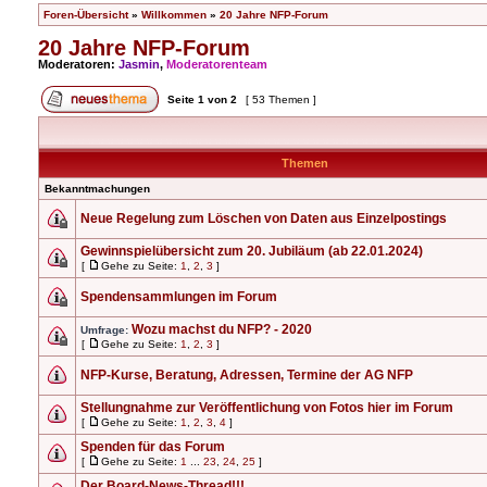
Foren-Übersicht
»
Willkommen
»
20 Jahre NFP-Forum
20 Jahre NFP-Forum
Moderatoren:
Jasmin
,
Moderatorenteam
Seite
1
von
2
[ 53 Themen ]
Themen
Bekanntmachungen
Neue Regelung zum Löschen von Daten aus Einzelpostings
Gewinnspielübersicht zum 20. Jubiläum (ab 22.01.2024)
[
Gehe zu Seite:
1
,
2
,
3
]
Spendensammlungen im Forum
Wozu machst du NFP? - 2020
Umfrage:
[
Gehe zu Seite:
1
,
2
,
3
]
NFP-Kurse, Beratung, Adressen, Termine der AG NFP
Stellungnahme zur Veröffentlichung von Fotos hier im Forum
[
Gehe zu Seite:
1
,
2
,
3
,
4
]
Spenden für das Forum
[
Gehe zu Seite:
1
...
23
,
24
,
25
]
Der Board-News-Thread!!!