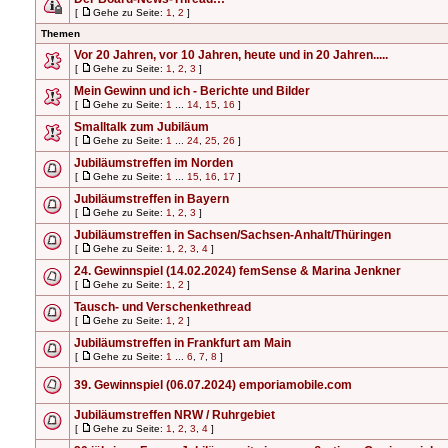
[
Gehe zu Seite:
1
,
2
]
Themen
Vor 20 Jahren, vor 10 Jahren, heute und in 20 Jahren.....
[
Gehe zu Seite:
1
,
2
,
3
]
Mein Gewinn und ich - Berichte und Bilder
[
Gehe zu Seite:
1
...
14
,
15
,
16
]
Smalltalk zum Jubiläum
[
Gehe zu Seite:
1
...
24
,
25
,
26
]
Jubiläumstreffen im Norden
[
Gehe zu Seite:
1
...
15
,
16
,
17
]
Jubiläumstreffen in Bayern
[
Gehe zu Seite:
1
,
2
,
3
]
Jubiläumstreffen in Sachsen/Sachsen-Anhalt/Thüringen
[
Gehe zu Seite:
1
,
2
,
3
,
4
]
24. Gewinnspiel (14.02.2024) femSense & Marina Jenkner
[
Gehe zu Seite:
1
,
2
]
Tausch- und Verschenkethread
[
Gehe zu Seite:
1
,
2
]
Jubiläumstreffen in Frankfurt am Main
[
Gehe zu Seite:
1
...
6
,
7
,
8
]
39. Gewinnspiel (06.07.2024) emporiamobile.com
Jubiläumstreffen NRW / Ruhrgebiet
[
Gehe zu Seite:
1
,
2
,
3
,
4
]