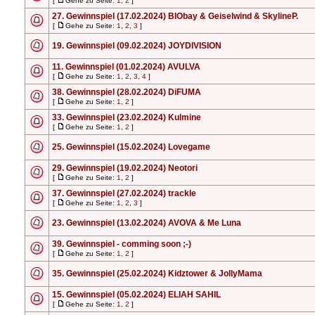
[
Gehe zu Seite:
1
,
2
]
27. Gewinnspiel (17.02.2024) BIObay & Geiselwind & SkylineP.
[
Gehe zu Seite:
1
,
2
,
3
]
19. Gewinnspiel (09.02.2024) JOYDIVISION
11. Gewinnspiel (01.02.2024) AVULVA
[
Gehe zu Seite:
1
,
2
,
3
,
4
]
38. Gewinnspiel (28.02.2024) DiFUMA
[
Gehe zu Seite:
1
,
2
]
33. Gewinnspiel (23.02.2024) Kulmine
[
Gehe zu Seite:
1
,
2
]
25. Gewinnspiel (15.02.2024) Lovegame
29. Gewinnspiel (19.02.2024) Neotori
[
Gehe zu Seite:
1
,
2
]
37. Gewinnspiel (27.02.2024) trackle
[
Gehe zu Seite:
1
,
2
,
3
]
23. Gewinnspiel (13.02.2024) AVOVA & Me Luna
39. Gewinnspiel - comming soon ;-)
[
Gehe zu Seite:
1
,
2
]
35. Gewinnspiel (25.02.2024) Kidztower & JollyMama
15. Gewinnspiel (05.02.2024) ELIAH SAHIL
[
Gehe zu Seite:
1
,
2
]