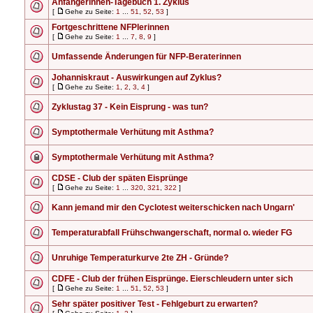
Anfängerinnen-Tagebuch 1. Zyklus
[
Gehe zu Seite:
1
...
51
,
52
,
53
]
Fortgeschrittene NFPlerinnen
[
Gehe zu Seite:
1
...
7
,
8
,
9
]
Umfassende Änderungen für NFP-Beraterinnen
Johanniskraut - Auswirkungen auf Zyklus?
[
Gehe zu Seite:
1
,
2
,
3
,
4
]
Zyklustag 37 - Kein Eisprung - was tun?
Symptothermale Verhütung mit Asthma?
Symptothermale Verhütung mit Asthma?
CDSE - Club der späten Eisprünge
[
Gehe zu Seite:
1
...
320
,
321
,
322
]
Kann jemand mir den Cyclotest weiterschicken nach Ungarn'
Temperaturabfall Frühschwangerschaft, normal o. wieder FG
Unruhige Temperaturkurve 2te ZH - Gründe?
CDFE - Club der frühen Eisprünge. Eierschleudern unter sich
[
Gehe zu Seite:
1
...
51
,
52
,
53
]
Sehr später positiver Test - Fehlgeburt zu erwarten?