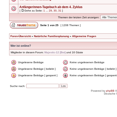
Anfängerinnen-Tagebuch ab dem 4. Zyklus
[
Gehe zu Seite:
1
...
29
,
30
,
31
]
Themen der letzten Zeit anzeigen:
Seite
1
von
25
[ 1208 Themen ]
Foren-Übersicht
»
Natürliche Familienplanung
»
Allgemeine Fragen
Wer ist online?
Mitglieder in diesem Forum:
Majestic-12 [Bot]
und 16 Gäste
Ungelesene Beiträge
Keine ungelesenen Beiträge
Ungelesene Beiträge [ beliebt ]
Keine ungelesenen Beiträge [ beliebt ]
Ungelesene Beiträge [ gesperrt ]
Keine ungelesenen Beiträge [ gesperrt
Suche nach:
Powered by
phpBB
©
Deutsche 