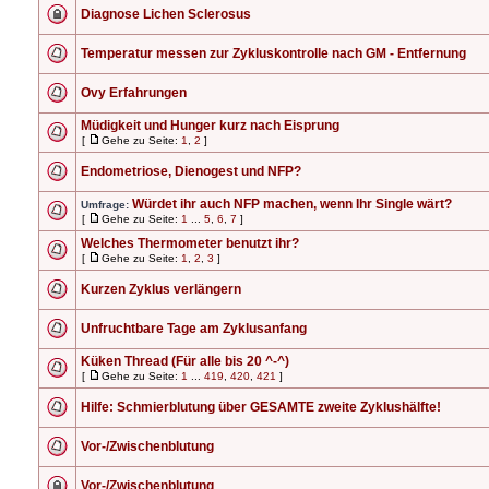
Diagnose Lichen Sclerosus
Temperatur messen zur Zykluskontrolle nach GM - Entfernung
Ovy Erfahrungen
Müdigkeit und Hunger kurz nach Eisprung
[
Gehe zu Seite:
1
,
2
]
Endometriose, Dienogest und NFP?
Würdet ihr auch NFP machen, wenn Ihr Single wärt?
Umfrage:
[
Gehe zu Seite:
1
...
5
,
6
,
7
]
Welches Thermometer benutzt ihr?
[
Gehe zu Seite:
1
,
2
,
3
]
Kurzen Zyklus verlängern
Unfruchtbare Tage am Zyklusanfang
Küken Thread (Für alle bis 20 ^-^)
[
Gehe zu Seite:
1
...
419
,
420
,
421
]
Hilfe: Schmierblutung über GESAMTE zweite Zyklushälfte!
Vor-/Zwischenblutung
Vor-/Zwischenblutung