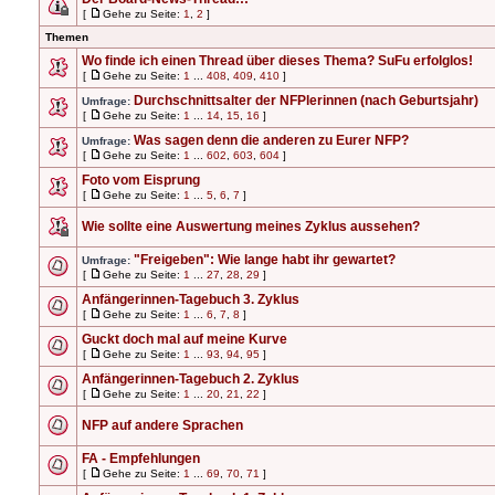
[
Gehe zu Seite:
1
,
2
]
Themen
Wo finde ich einen Thread über dieses Thema? SuFu erfolglos!
[
Gehe zu Seite:
1
...
408
,
409
,
410
]
Durchschnittsalter der NFPlerinnen (nach Geburtsjahr)
Umfrage:
[
Gehe zu Seite:
1
...
14
,
15
,
16
]
Was sagen denn die anderen zu Eurer NFP?
Umfrage:
[
Gehe zu Seite:
1
...
602
,
603
,
604
]
Foto vom Eisprung
[
Gehe zu Seite:
1
...
5
,
6
,
7
]
Wie sollte eine Auswertung meines Zyklus aussehen?
"Freigeben": Wie lange habt ihr gewartet?
Umfrage:
[
Gehe zu Seite:
1
...
27
,
28
,
29
]
Anfängerinnen-Tagebuch 3. Zyklus
[
Gehe zu Seite:
1
...
6
,
7
,
8
]
Guckt doch mal auf meine Kurve
[
Gehe zu Seite:
1
...
93
,
94
,
95
]
Anfängerinnen-Tagebuch 2. Zyklus
[
Gehe zu Seite:
1
...
20
,
21
,
22
]
NFP auf andere Sprachen
FA - Empfehlungen
[
Gehe zu Seite:
1
...
69
,
70
,
71
]