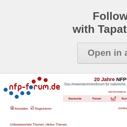
Follow
with Tapat
Open in 
20 Jahre
NFP-
Das Anwenderinnenforum für natürliche,
Datenschutzerklärung
Startseite
Forum
Kur
Jubilä
Anmelden
Registrieren
Unbeantwortete Themen
|
Aktive Themen