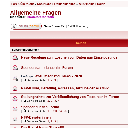
Foren-Übersicht
»
Natürliche Familienplanung
»
Allgemeine Fragen
Allgemeine Fragen
Moderator:
Moderatorenteam
Seite
1
von
25
[ 1208 Themen ]
Themen
Bekanntmachungen
Neue Regelung zum Löschen von Daten aus Einzelpostings
Spendensammlungen im Forum
Wozu machst du NFP? - 2020
Umfrage:
[
Gehe zu Seite:
1
,
2
,
3
]
NFP-Kurse, Beratung, Adressen, Termine der AG NFP
Stellungnahme zur Veröffentlichung von Fotos hier im Forum
[
Gehe zu Seite:
1
,
2
,
3
,
4
]
Spenden für das Forum
[
Gehe zu Seite:
1
...
23
,
24
,
25
]
NFP-Beraterinnen
[
Gehe zu Seite:
1
,
2
,
3
]
Der Board-News-Thread!!!