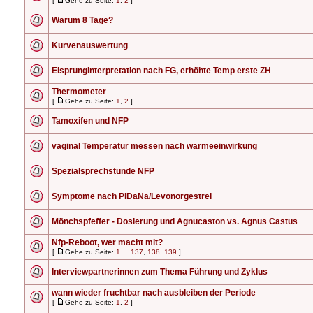
[
Gehe zu Seite:
1
,
2
]
Warum 8 Tage?
Kurvenauswertung
Eisprunginterpretation nach FG, erhöhte Temp erste ZH
Thermometer
[
Gehe zu Seite:
1
,
2
]
Tamoxifen und NFP
vaginal Temperatur messen nach wärmeeinwirkung
Spezialsprechstunde NFP
Symptome nach PiDaNa/Levonorgestrel
Mönchspfeffer - Dosierung und Agnucaston vs. Agnus Castus
Nfp-Reboot, wer macht mit?
[
Gehe zu Seite:
1
...
137
,
138
,
139
]
Interviewpartnerinnen zum Thema Führung und Zyklus
wann wieder fruchtbar nach ausbleiben der Periode
[
Gehe zu Seite:
1
,
2
]